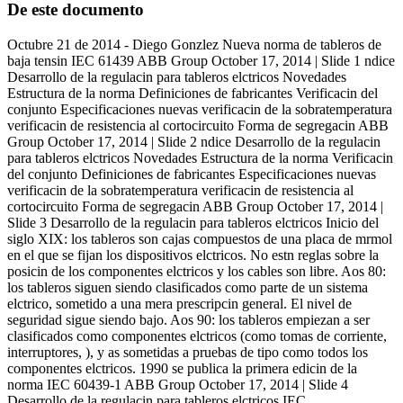
De este documento
Octubre 21 de 2014 - Diego Gonzlez Nueva norma de tableros de
baja tensin IEC 61439 ABB Group October 17, 2014 | Slide 1 ndice
Desarrollo de la regulacin para tableros elctricos Novedades
Estructura de la norma Definiciones de fabricantes Verificacin del
conjunto Especificaciones nuevas verificacin de la sobratemperatura
verificacin de resistencia al cortocircuito Forma de segregacin ABB
Group October 17, 2014 | Slide 2 ndice Desarrollo de la regulacin
para tableros elctricos Novedades Estructura de la norma Verificacin
del conjunto Definiciones de fabricantes Especificaciones nuevas
verificacin de la sobratemperatura verificacin de resistencia al
cortocircuito Forma de segregacin ABB Group October 17, 2014 |
Slide 3 Desarrollo de la regulacin para tableros elctricos Inicio del
siglo XIX: los tableros son cajas compuestos de una placa de mrmol
en el que se fijan los dispositivos elctricos. No estn reglas sobre la
posicin de los componentes elctricos y los cables son libre. Aos 80:
los tableros siguen siendo clasificados como parte de un sistema
elctrico, sometido a una mera prescripcin general. El nivel de
seguridad sigue siendo bajo. Aos 90: los tableros empiezan a ser
clasificados como componentes elctricos (como tomas de corriente,
interruptores, ), y as sometidas a pruebas de tipo como todos los
componentes elctricos. 1990 se publica la primera edicin de la
norma IEC 60439-1 ABB Group October 17, 2014 | Slide 4
Desarrollo de la regulacin para tableros elctricos IEC...