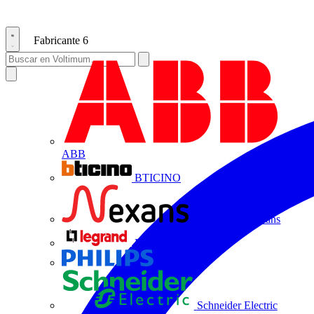
Fabricante
6
ABB
BTICINO
Centelsa by Nexans
Legrand
Philips
Schneider Electric