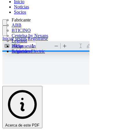
Inicio
Noticias
Socios
Fabricante
ABB
BTICINO
Centelsa by Nexans
Iniciar sesión
Registrarse
Legrand
Philips
Iniciar sesión
Schneider Electric
Registrarse
Acerca de este PDF