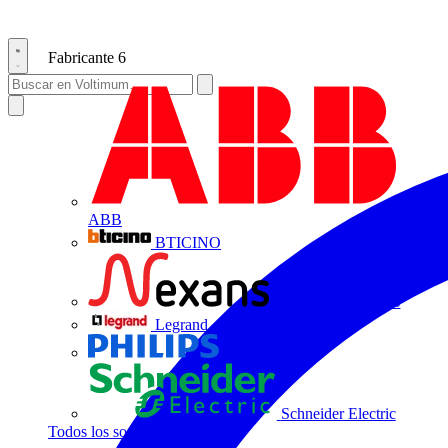
Fabricante
6
ABB
BTICINO
Centelsa by Nexans
Legrand
Philips
Schneider Electric
Todos los socios