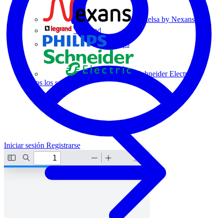
Centelsa by Nexans
Legrand
Philips
Schneider Electric
Todos los socios
Iniciar sesión
Registrarse