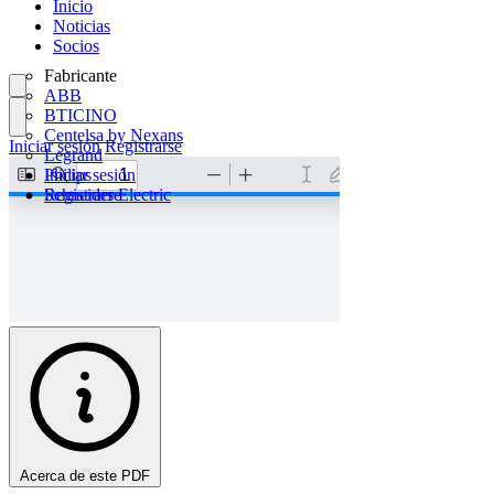
Inicio
Noticias
Socios
Fabricante
ABB
BTICINO
Centelsa by Nexans
Iniciar sesión
Registrarse
Legrand
Philips
Iniciar sesión
Schneider Electric
Registrarse
Acerca de este PDF