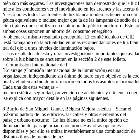
bién son más seguras. Las investigaciones han demostrado que la luz 
mite a los conductores ver el movimiento en los arcenes y las aceras 
Y esto no es todo. Las fuentes de luz blanca modernas tienen una efic
gética equivalente o incluso mejor que la de las lámparas de sodio de 
ción típicos que se utilizan en el alumbrado público nocturno. Esto sig
ambas cosas suponen un ahorro del consumo energético–
y obtener el mismo resultado perceptible. El comité técnico de CIE
está trabajando en la actualidad en unas recomendaciones de luz blanc
tral del ojo a unos niveles de iluminación bajos.
Los resultados de esta y otras investigaciones importantes que avala
sobre la luz blanca se encuentran en la sección 2 de este folleto.
Commission Internationale de l
´Eclairage (Comisión internacional de la iluminación) es una
organización independiente sin ánimo de lucro cuyo objetivo es la coo
onal y el intercambio de información en todos los asuntos relacionados c
Cada una de estas ventajas –
mejora estética, seguridad, prevención de accidentes y eficiencia ener
se explica con mayor detalle en las páginas siguientes.
8 Barrio de San Miguel, Gante, Bélgica Mejora estética Sacar el
máximo partido de los edificios, las calles y otros elementos del
paisaje urbano nocturno La luz blanca no es la única opción de
iluminación del paisaje urbano nocturno. Hay otras opciones
disponibles y por ello se utiliza invariablemente una combinación de
distintos tipos de fuentes de luz.