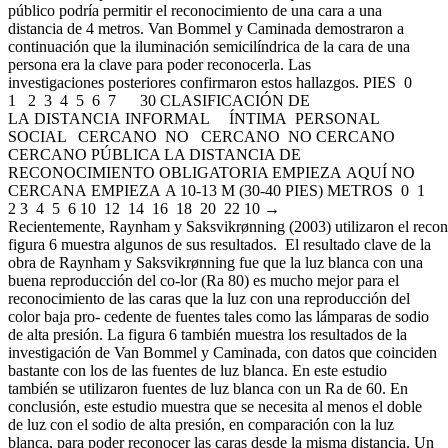
público podría permitir el reconocimiento de una cara a una
distancia de 4 metros. Van Bommel y Caminada demostraron a
continuación que la iluminación semicilíndrica de la cara de una
persona era la clave para poder reconocerla. Las
investigaciones posteriores confirmaron estos hallazgos. PIES 0
1 2 3 4 5 6 7 30 CLASIFICACIÓN DE
LA DISTANCIA INFORMAL ÍNTIMA PERSONAL
SOCIAL CERCANO NO CERCANO NO CERCANO
CERCANO PÚBLICA LA DISTANCIA DE
RECONOCIMIENTO OBLIGATORIA EMPIEZA AQUÍ NO
CERCANA EMPIEZA A 10-13 M (30-40 PIES) METROS 0 1
2 3 4 5 6 10 12 14 16 18 20 22 10 →
Recientemente, Raynham y Saksvikrønning (2003) utilizaron el reconoc
figura 6 muestra algunos de sus resultados. El resultado clave de la
obra de Raynham y Saksvikrønning fue que la luz blanca con una
buena reproducción del co-lor (Ra 80) es mucho mejor para el
reconocimiento de las caras que la luz con una reproducción del
color baja pro- cedente de fuentes tales como las lámparas de sodio
de alta presión. La figura 6 también muestra los resultados de la
investigación de Van Bommel y Caminada, con datos que coinciden
bastante con los de las fuentes de luz blanca. En este estudio
también se utilizaron fuentes de luz blanca con un Ra de 60. En
conclusión, este estudio muestra que se necesita al menos el doble
de luz con el sodio de alta presión, en comparación con la luz
blanca, para poder reconocer las caras desde la misma distancia. Un