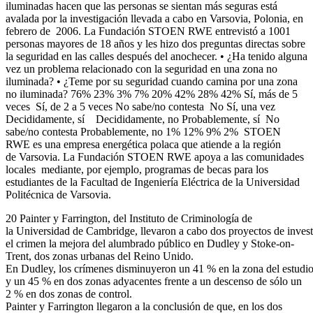
iluminadas hacen que las personas se sientan más seguras está
avalada por la investigación llevada a cabo en Varsovia, Polonia, en
febrero de 2006. La Fundación STOEN RWE entrevistó a 1001
personas mayores de 18 años y les hizo dos preguntas directas sobre
la seguridad en las calles después del anochecer. • ¿Ha tenido alguna
vez un problema relacionado con la seguridad en una zona no
iluminada? • ¿Teme por su seguridad cuando camina por una zona
no iluminada? 76% 23% 3% 7% 20% 42% 28% 42% Sí, más de 5
veces Sí, de 2 a 5 veces No sabe/no contesta No Sí, una vez
Decididamente, sí Decididamente, no Probablemente, sí No
sabe/no contesta Probablemente, no 1% 12% 9% 2% STOEN
RWE es una empresa energética polaca que atiende a la región
de Varsovia. La Fundación STOEN RWE apoya a las comunidades
locales mediante, por ejemplo, programas de becas para los
estudiantes de la Facultad de Ingeniería Eléctrica de la Universidad
Politécnica de Varsovia.
20 Painter y Farrington, del Instituto de Criminología de
la Universidad de Cambridge, llevaron a cabo dos proyectos de invest
el crimen la mejora del alumbrado público en Dudley y Stoke-on-
Trent, dos zonas urbanas del Reino Unido.
En Dudley, los crímenes disminuyeron un 41 % en la zona del estudio
y un 45 % en dos zonas adyacentes frente a un descenso de sólo un
2 % en dos zonas de control.
Painter y Farrington llegaron a la conclusión de que, en los dos