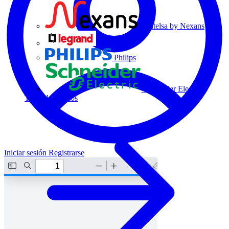
Centelsa by Nexans
Legrand
Philips
Schneider Electric
Todos los socios
Iniciar sesión
Registrarse