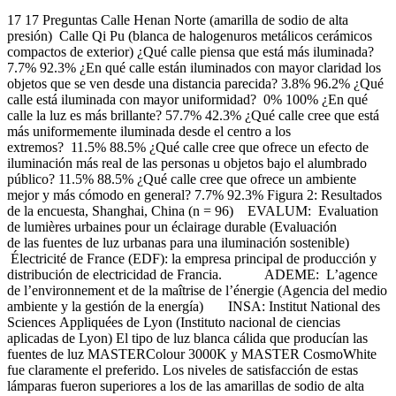
17 17 Preguntas Calle Henan Norte (amarilla de sodio de alta
presión) Calle Qi Pu (blanca de halogenuros metálicos cerámicos
compactos de exterior) ¿Qué calle piensa que está más iluminada?
7.7% 92.3% ¿En qué calle están iluminados con mayor claridad los
objetos que se ven desde una distancia parecida? 3.8% 96.2% ¿Qué
calle está iluminada con mayor uniformidad? 0% 100% ¿En qué
calle la luz es más brillante? 57.7% 42.3% ¿Qué calle cree que está
más uniformemente iluminada desde el centro a los
extremos? 11.5% 88.5% ¿Qué calle cree que ofrece un efecto de
iluminación más real de las personas u objetos bajo el alumbrado
público? 11.5% 88.5% ¿Qué calle cree que ofrece un ambiente
mejor y más cómodo en general? 7.7% 92.3% Figura 2: Resultados
de la encuesta, Shanghai, China (n = 96) EVALUM: Evaluation
de lumières urbaines pour un éclairage durable (Evaluación
de las fuentes de luz urbanas para una iluminación sostenible)
Électricité de France (EDF): la empresa principal de producción y
distribución de electricidad de Francia. ADEME: L’agence
de l’environnement et de la maîtrise de l’énergie (Agencia del medio
ambiente y la gestión de la energía) INSA: Institut National des
Sciences Appliquées de Lyon (Instituto nacional de ciencias
aplicadas de Lyon) El tipo de luz blanca cálida que producían las
fuentes de luz MASTERColour 3000K y MASTER CosmoWhite
fue claramente el preferido. Los niveles de satisfacción de estas
lámparas fueron superiores a los de las amarillas de sodio de alta