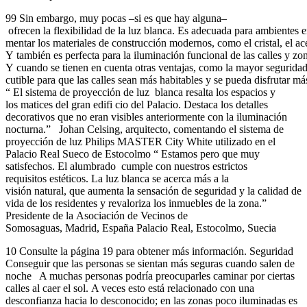
99 Sin embargo, muy pocas –si es que hay alguna–
ofrecen la flexibilidad de la luz blanca. Es adecuada para ambientes 
mentar los materiales de construcción modernos, como el cristal, el ace
Y también es perfecta para la iluminación funcional de las calles y zo
Y cuando se tienen en cuenta otras ventajas, como la mayor seguridad 
cutible para que las calles sean más habitables y se pueda disfrutar más
“ El sistema de proyección de luz blanca resalta los espacios y
los matices del gran edifi cio del Palacio. Destaca los detalles
decorativos que no eran visibles anteriormente con la iluminación
nocturna.” Johan Celsing, arquitecto, comentando el sistema de
proyección de luz Philips MASTER City White utilizado en el
Palacio Real Sueco de Estocolmo “ Estamos pero que muy
satisfechos. El alumbrado cumple con nuestros estrictos
requisitos estéticos. La luz blanca se acerca más a la
visión natural, que aumenta la sensación de seguridad y la calidad de
vida de los residentes y revaloriza los inmuebles de la zona.”
Presidente de la Asociación de Vecinos de
Somosaguas, Madrid, España Palacio Real, Estocolmo, Suecia
10 Consulte la página 19 para obtener más información. Seguridad
Conseguir que las personas se sientan más seguras cuando salen de
noche A muchas personas podría preocuparles caminar por ciertas
calles al caer el sol. A veces esto está relacionado con una
desconfianza hacia lo desconocido; en las zonas poco iluminadas es