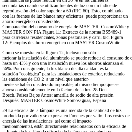
iluminancia se puede reducir en un 30 % en las carreteras
secundarias cuando se utilizan fuentes de luz con un índice de
reproduc-ción del color superior a 60 (IRC 60). Esto, combinado
con las fuentes de luz blanca muy eficientes, puede proporcionar un
ahorro energético considerable.
Comparación del consumo de energía de MASTER CosmoWhite y
MASTER SON PIA Figura 11: Extracto de la norma BS5489-1
para carreteras residenciales, zonas peatonales y carril bici Figura
12: Ejemplos de ahorro energético con MASTER CosmoWhite
Como se muestra en la fi gura 12, incluso con sólo
mejorar la instalación del alumbrado se puede reducir el consumo de 
hasta un 43% y con una instalación nueva los ahorros alcanzan el
56%. Por consiguiente, la luz blanca de alta calidad es la
solución “ecológica” para las instalaciones de exterior, reduciendo
las emisiones de CO 2 a un nivel que anterior-
mente se había considerado imposible, al mismo tiempo que se
ahorra considerablemente en la factura de la luz. 28 Den
Bosch, Países Bajos Antes: amarilla de sodio de alta presión
Después: MASTER CosmoWhite Somosaguas, España
29 La eficacia de la lámpara es una medida de la cantidad de luz
producida por vatio y se expresa en lúmenes por vatio. Los costes de
energía de las instalaciones, así como el impacto
medioambiental, están directamente relacionados con la eficacia de
la fuente de luz. Pero la eficacia de la lámpara no debe ir en