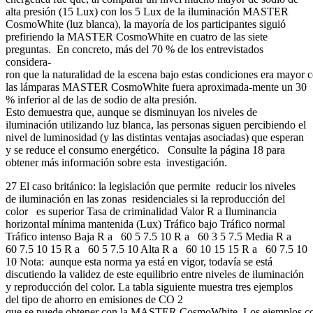
alta presión (15 Lux) con los 5 Lux de la iluminación MASTER
CosmoWhite (luz blanca), la mayoría de los participantes siguió
prefiriendo la MASTER CosmoWhite en cuatro de las siete
preguntas. En concreto, más del 70 % de los entrevistados
considera-
ron que la naturalidad de la escena bajo estas condiciones era mayo
las lámparas MASTER CosmoWhite fuera aproximada-mente un 30
% inferior al de las de sodio de alta presión.
Esto demuestra que, aunque se disminuyan los niveles de
iluminación utilizando luz blanca, las personas siguen percibiendo el
nivel de luminosidad (y las distintas ventajas asociadas) que esperan
y se reduce el consumo energético. Consulte la página 18 para
obtener más información sobre esta investigación.
27 El caso británico: la legislación que permite reducir los niveles
de iluminación en las zonas residenciales si la reproducción del
color es superior Tasa de criminalidad Valor R a Iluminancia
horizontal mínima mantenida (Lux) Tráfico bajo Tráfico normal
Tráfico intenso Baja R a 60 5 7.5 10 R a 60 3 5 7.5 Media R a
60 7.5 10 15 R a 60 5 7.5 10 Alta R a 60 10 15 15 R a 60 7.5 10
10 Nota: aunque esta norma ya está en vigor, todavía se está
discutiendo la validez de este equilibrio entre niveles de iluminación
y reproducción del color. La tabla siguiente muestra tres ejemplos
del tipo de ahorro en emisiones de CO 2
que se puede obtener con la MASTER CosmoWhite. Los ejemplos co