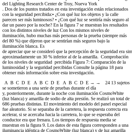
del Lighting Research Center de Troy, Nueva York
. Dos de los puntos tratados en esta investigación están relacionados
con la seguridad percibida:• ¿Con qué luz los objetos y la calle
parecen ser más luminosos? • ¿Con qué luz se sentiría más seguro al
dar un paseo por la noche? En la figura 7 se muestran los resultados
con los distintos niveles de luz Con los mismos niveles de
iluminación, hubo muchas más personas de la prueba (siempre más
del 80 %) que dijeron que se sentirían más seguros bajo la
iluminación blanca. Es
de apreciar que se consideró que la percepción de la seguridad era sim
aproximadamente un 30 % inferior al de la amarilla. Comprobación
de los niveles de seguridad percibida Figura 7: Comparación de la
luminosidad y la seguridad percibidas Consulte la página 18 para
obtener más información sobre esta investigación.
A B C D E A B C D E A B C D E → → 24 13 sujetos
se sometieron a una serie de pruebas durante el día
y, posteriormente, durante la noche con iluminación CosmoWhite
(luz blanca) y amarilla de sodio de alta presión. Se realizó un total de
686 pruebas distintas. El movimiento del modelo del panel especial
fue aleatorio. Si se separaba de la carretera, la respuesta correcta era
acelerar, si se acercaba hacia la carretera, lo que se esperaba del
conductor era que frenara. Los tiempos de respuesta media se
muestran en la figura 9. Los datos de esta figura corresponden a una
iluminancia idéntica de CosmoWhite (luz blanca) y de luz amarilla