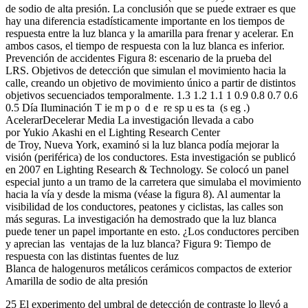
de sodio de alta presión. La conclusión que se puede extraer es que
hay una diferencia estadísticamente importante en los tiempos de
respuesta entre la luz blanca y la amarilla para frenar y acelerar. En
ambos casos, el tiempo de respuesta con la luz blanca es inferior.
Prevención de accidentes Figura 8: escenario de la prueba del
LRS. Objetivos de detección que simulan el movimiento hacia la
calle, creando un objetivo de movimiento único a partir de distintos
objetivos secuenciados temporalmente. 1.3 1.2 1.1 1 0.9 0.8 0.7 0.6
0.5 Día Iluminación T ie m p o d e re sp u es ta (s eg .)
AcelerarDecelerar Media La investigación llevada a cabo
por Yukio Akashi en el Lighting Research Center
de Troy, Nueva York, examinó si la luz blanca podía mejorar la
visión (periférica) de los conductores. Esta investigación se publicó
en 2007 en Lighting Research & Technology. Se colocó un panel
especial junto a un tramo de la carretera que simulaba el movimiento
hacia la vía y desde la misma (véase la figura 8). Al aumentar la
visibilidad de los conductores, peatones y ciclistas, las calles son
más seguras. La investigación ha demostrado que la luz blanca
puede tener un papel importante en esto. ¿Los conductores perciben
y aprecian las ventajas de la luz blanca? Figura 9: Tiempo de
respuesta con las distintas fuentes de luz
Blanca de halogenuros metálicos cerámicos compactos de exterior
Amarilla de sodio de alta presión
25 El experimento del umbral de detección de contraste lo llevó a