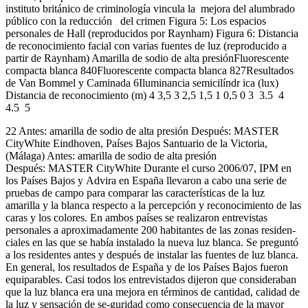
instituto británico de criminología vincula la mejora del alumbrado
público con la reducción del crimen Figura 5: Los espacios
personales de Hall (reproducidos por Raynham) Figura 6: Distancia
de reconocimiento facial con varias fuentes de luz (reproducido a
partir de Raynham) Amarilla de sodio de alta presiónFluorescente
compacta blanca 840Fluorescente compacta blanca 827Resultados
de Van Bommel y Caminada 6Iluminancia semicilíndr ica (lux)
Distancia de reconocimiento (m) 4 3,5 3 2,5 1,5 1 0,5 0 3 3.5 4
4.5 5
22 Antes: amarilla de sodio de alta presión Después: MASTER
CityWhite Eindhoven, Países Bajos Santuario de la Victoria,
(Málaga) Antes: amarilla de sodio de alta presión
Después: MASTER CityWhite Durante el curso 2006/07, IPM en
los Países Bajos y Advira en España llevaron a cabo una serie de
pruebas de campo para comparar las características de la luz
amarilla y la blanca respecto a la percepción y reconocimiento de las
caras y los colores. En ambos países se realizaron entrevistas
personales a aproximadamente 200 habitantes de las zonas residen-
ciales en las que se había instalado la nueva luz blanca. Se preguntó
a los residentes antes y después de instalar las fuentes de luz blanca.
En general, los resultados de España y de los Países Bajos fueron
equiparables. Casi todos los entrevistados dijeron que consideraban
que la luz blanca era una mejora en términos de cantidad, calidad de
la luz y sensación de se-guridad como consecuencia de la mayor