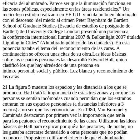
eficacia del alumbrado. Parece ser que la iluminación funciona en
las zonas públicas, especialmente en las áreas residenciales.” Un
meticuloso estudio realizado en EE UU vincula un buen alumbrado
con el descenso del miedo al crimen Peter Raynham de Bartlett
School of Graduate Studies (Escuela de estudios de postgrado de
Bartlett) de University College London presentó una ponencia a
la conferencia internacional Iluminat 2007 & Balkanlight 2007 titulad
Lighting in Cities” (Alumbrado público de las ciudades). En esta
ponencia trataba el tema del reconocimiento de las caras. A
continuación se ofrecen unas citas de su obra.Las ideas básicas
sobre los espacios personales las desarrolló Edward Hall, quien
clasificó los que hay alrededor de una persona en
íntimo, personal, social y público. Luz blanca y reconocimiento de
las caras
21 La figura 5 muestra los espacios y las distancias a los que se
producen. Hall trató la importancia de estas tres zonas y por qué las
personas se sentían incómodas cuando permitían que los extraños
entraran en sus espacios personales (a distancias inferiores a 3
metros) a no ser que los reconocieran. En 1980, Van Bommel y
Caminada destacaron por primera vez la importancia que tenía
para los peatones el reconocimiento de las caras. Utilizaron las ideas
básicas de Hall para explicar por qué a los peatones, de noche, no
les gustaba acercarse demasiado a otras personas que no podían
reconocer. Propusieron utilizar el criterio de que el alumbrado