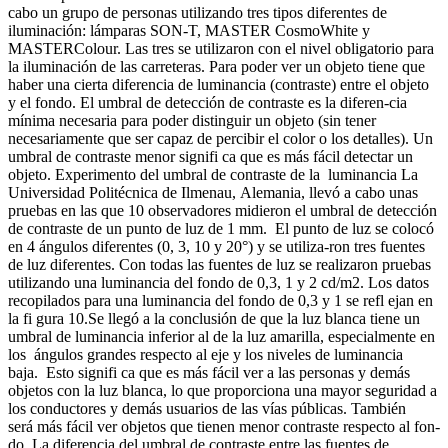
cabo un grupo de personas utilizando tres tipos diferentes de
iluminación: lámparas SON-T, MASTER CosmoWhite y
MASTERColour. Las tres se utilizaron con el nivel obligatorio para
la iluminación de las carreteras. Para poder ver un objeto tiene que
haber una cierta diferencia de luminancia (contraste) entre el objeto
y el fondo. El umbral de detección de contraste es la diferen-cia
mínima necesaria para poder distinguir un objeto (sin tener
necesariamente que ser capaz de percibir el color o los detalles). Un
umbral de contraste menor signifi ca que es más fácil detectar un
objeto. Experimento del umbral de contraste de la luminancia La
Universidad Politécnica de Ilmenau, Alemania, llevó a cabo unas
pruebas en las que 10 observadores midieron el umbral de detección
de contraste de un punto de luz de 1 mm. El punto de luz se colocó
en 4 ángulos diferentes (0, 3, 10 y 20°) y se utiliza-ron tres fuentes
de luz diferentes. Con todas las fuentes de luz se realizaron pruebas
utilizando una luminancia del fondo de 0,3, 1 y 2 cd/m2. Los datos
recopilados para una luminancia del fondo de 0,3 y 1 se refl ejan en
la fi gura 10.Se llegó a la conclusión de que la luz blanca tiene un
umbral de luminancia inferior al de la luz amarilla, especialmente en
los ángulos grandes respecto al eje y los niveles de luminancia
baja. Esto signifi ca que es más fácil ver a las personas y demás
objetos con la luz blanca, lo que proporciona una mayor seguridad a
los conductores y demás usuarios de las vías públicas. También
será más fácil ver objetos que tienen menor contraste respecto al fon-
do. La diferencia del umbral de contraste entre las fuentes de