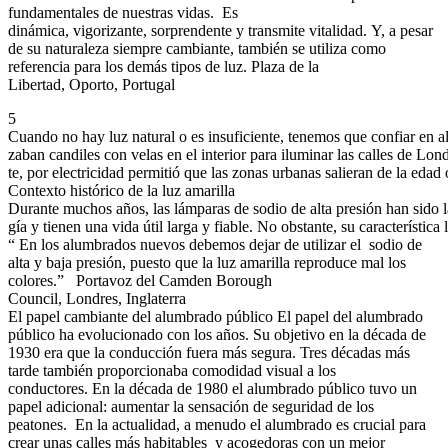
fundamentales de nuestras vidas. Es
dinámica, vigorizante, sorprendente y transmite vitalidad. Y, a pesar
de su naturaleza siempre cambiante, también se utiliza como
referencia para los demás tipos de luz. Plaza de la
Libertad, Oporto, Portugal
5
Cuando no hay luz natural o es insuficiente, tenemos que confiar en al
zaban candiles con velas en el interior para iluminar las calles de Lo
te, por electricidad permitió que las zonas urbanas salieran de la eda
Contexto histórico de la luz amarilla
Durante muchos años, las lámparas de sodio de alta presión han sido 
gía y tienen una vida útil larga y fiable. No obstante, su característic
“ En los alumbrados nuevos debemos dejar de utilizar el sodio de
alta y baja presión, puesto que la luz amarilla reproduce mal los
colores.” Portavoz del Camden Borough
Council, Londres, Inglaterra
El papel cambiante del alumbrado público El papel del alumbrado
público ha evolucionado con los años. Su objetivo en la década de
1930 era que la conducción fuera más segura. Tres décadas más
tarde también proporcionaba comodidad visual a los
conductores. En la década de 1980 el alumbrado público tuvo un
papel adicional: aumentar la sensación de seguridad de los
peatones. En la actualidad, a menudo el alumbrado es crucial para
crear unas calles más habitables y acogedoras con un mejor