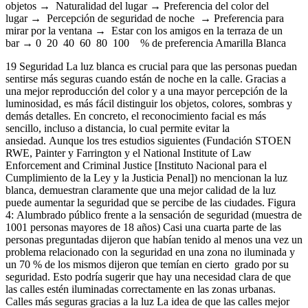
objetos → Naturalidad del lugar → Preferencia del color del
lugar → Percepción de seguridad de noche → Preferencia para
mirar por la ventana → Estar con los amigos en la terraza de un
bar → 0 20 40 60 80 100 % de preferencia Amarilla Blanca
19 Seguridad La luz blanca es crucial para que las personas puedan
sentirse más seguras cuando están de noche en la calle. Gracias a
una mejor reproducción del color y a una mayor percepción de la
luminosidad, es más fácil distinguir los objetos, colores, sombras y
demás detalles. En concreto, el reconocimiento facial es más
sencillo, incluso a distancia, lo cual permite evitar la
ansiedad. Aunque los tres estudios siguientes (Fundación STOEN
RWE, Painter y Farrington y el National Institute of Law
Enforcement and Criminal Justice [Instituto Nacional para el
Cumplimiento de la Ley y la Justicia Penal]) no mencionan la luz
blanca, demuestran claramente que una mejor calidad de la luz
puede aumentar la seguridad que se percibe de las ciudades. Figura
4: Alumbrado público frente a la sensación de seguridad (muestra de
1001 personas mayores de 18 años) Casi una cuarta parte de las
personas preguntadas dijeron que habían tenido al menos una vez un
problema relacionado con la seguridad en una zona no iluminada y
un 70 % de los mismos dijeron que temían en cierto grado por su
seguridad. Esto podría sugerir que hay una necesidad clara de que
las calles estén iluminadas correctamente en las zonas urbanas.
Calles más seguras gracias a la luz La idea de que las calles mejor