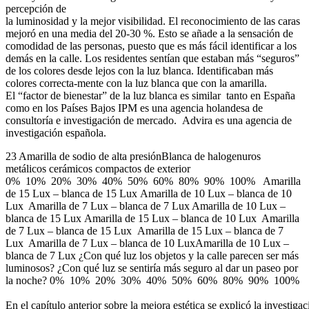
percepción de
la luminosidad y la mejor visibilidad. El reconocimiento de las caras
mejoró en una media del 20-30 %. Esto se añade a la sensación de
comodidad de las personas, puesto que es más fácil identificar a los
demás en la calle. Los residentes sentían que estaban más “seguros”
de los colores desde lejos con la luz blanca. Identificaban más
colores correcta-mente con la luz blanca que con la amarilla.
El “factor de bienestar” de la luz blanca es similar tanto en España
como en los Países Bajos IPM es una agencia holandesa de
consultoría e investigación de mercado. Advira es una agencia de
investigación española.
23 Amarilla de sodio de alta presiónBlanca de halogenuros
metálicos cerámicos compactos de exterior
0% 10% 20% 30% 40% 50% 60% 80% 90% 100% Amarilla
de 15 Lux – blanca de 15 Lux Amarilla de 10 Lux – blanca de 10
Lux Amarilla de 7 Lux – blanca de 7 Lux Amarilla de 10 Lux –
blanca de 15 Lux Amarilla de 15 Lux – blanca de 10 Lux Amarilla
de 7 Lux – blanca de 15 Lux Amarilla de 15 Lux – blanca de 7
Lux Amarilla de 7 Lux – blanca de 10 LuxAmarilla de 10 Lux –
blanca de 7 Lux ¿Con qué luz los objetos y la calle parecen ser más
luminosos? ¿Con qué luz se sentiría más seguro al dar un paseo por
la noche? 0% 10% 20% 30% 40% 50% 60% 80% 90% 100%
En el capítulo anterior sobre la mejora estética se explicó la investigac