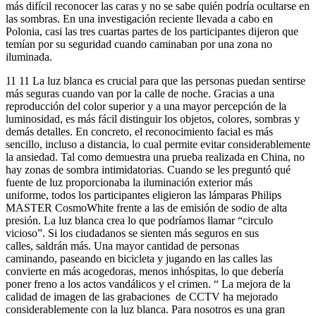
más difícil reconocer las caras y no se sabe quién podría ocultarse en
las sombras. En una investigación reciente llevada a cabo en
Polonia, casi las tres cuartas partes de los participantes dijeron que
temían por su seguridad cuando caminaban por una zona no
iluminada.
11 11 La luz blanca es crucial para que las personas puedan sentirse
más seguras cuando van por la calle de noche. Gracias a una
reproducción del color superior y a una mayor percepción de la
luminosidad, es más fácil distinguir los objetos, colores, sombras y
demás detalles. En concreto, el reconocimiento facial es más
sencillo, incluso a distancia, lo cual permite evitar considerablemente
la ansiedad. Tal como demuestra una prueba realizada en China, no
hay zonas de sombra intimidatorias. Cuando se les preguntó qué
fuente de luz proporcionaba la iluminación exterior más
uniforme, todos los participantes eligieron las lámparas Philips
MASTER CosmoWhite frente a las de emisión de sodio de alta
presión. La luz blanca crea lo que podríamos llamar “circulo
vicioso”. Si los ciudadanos se sienten más seguros en sus
calles, saldrán más. Una mayor cantidad de personas
caminando, paseando en bicicleta y jugando en las calles las
convierte en más acogedoras, menos inhóspitas, lo que debería
poner freno a los actos vandálicos y el crimen. “ La mejora de la
calidad de imagen de las grabaciones de CCTV ha mejorado
considerablemente con la luz blanca. Para nosotros es una gran