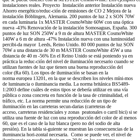
instalaciones reales. Proyecto Instalación anterior Instalación nueva
Ahorro energético/reduc-ción de emisiones de CO 2 Mejora de la
instalación Böblingen, Alemania. 200 puntos de luz 2 x SON 70W
en cada luminaria 1x MASTER CosmoWhite 60W con una óptica
nueva -43% Renovación de la instalación Somosaguas, España. 300
puntos de luz SON 250W a 9 m de altura MASTER CosmoWhite
140W a 6 m de altura -47% Instalación nueva con una luminosidad
percibi-da mayor Leeds, Reino Unido. 80 000 puntos de luz SON
70W a una distancia de 30 m MASTER CosmoWhite 45W a una
distancia de 40 m -56% En el Reino Unido se está poniendo ya en
práctica la reduc-ción del nivel de iluminación necesario cuando se
utilizan fuentes de luz que tienen una buena reproducción del
color (Ra 60). Los tipos de iluminación se basan en la
norma europea 13201, en la que se describen los niveles míni-mos
de luminancia o iluminancia media. La norma británica BS5489-
1:2003 define cuáles de estos tipos se debería utilizar en una vía
pública o zona concreta en función de la tasa de criminalidad, el
tráfico, etc. La norma permite una reducción de un tipo de
iluminación en las carreteras secun-darias (carreteras de
acceso, carreteras residenciales y zonas peatonales o carril bici) si se
utiliza una fuente de luz con una reproducción del color de al menos
60, que es el caso de la luz blanca (pero no del sodio de alta
presión). En la tabla si-guiente se muestran las consecuencias de la
iluminancia hori-zontal necesaria. Como se puede ver, el nivel de