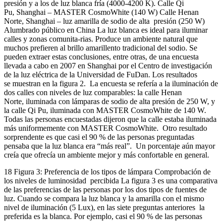
presión y a los de luz blanca fría (4000-4200 K). Calle Qi
Pu, Shanghai – MASTER CosmoWhite (140 W) Calle Henan
Norte, Shanghai – luz amarilla de sodio de alta presión (250 W)
Alumbrado público en China La luz blanca es ideal para iluminar
calles y zonas comunita-rias. Produce un ambiente natural que
muchos prefieren al brillo amarillento tradicional del sodio. Se
pueden extraer estas conclusiones, entre otras, de una encuesta
llevada a cabo en 2007 en Shanghai por el Centro de investigación
de la luz eléctrica de la Universidad de FuDan. Los resultados
se muestran en la figura 2. La encuesta se refería a la iluminación de
dos calles con niveles de luz comparables: la calle Henan
Norte, iluminada con lámparas de sodio de alta presión de 250 W, y
la calle Qi Pu, iluminada con MASTER CosmoWhite de 140 W.
Todas las personas encuestadas dijeron que la calle estaba iluminada
más uniformemente con MASTER CosmoWhite. Otro resultado
sorprendente es que casi el 90 % de las personas preguntadas
pensaba que la luz blanca era “más real”. Un porcentaje aún mayor
creía que ofrecía un ambiente mejor y más confortable en general.
18 Figura 3: Preferencia de los tipos de lámpara Comprobación de
los niveles de luminosidad percibida La figura 3 es una comparativa
de las preferencias de las personas por los dos tipos de fuentes de
luz. Cuando se compara la luz blanca y la amarilla con el mismo
nivel de iluminación (5 Lux), en las siete preguntas anteriores la
preferida es la blanca. Por ejemplo, casi el 90 % de las personas