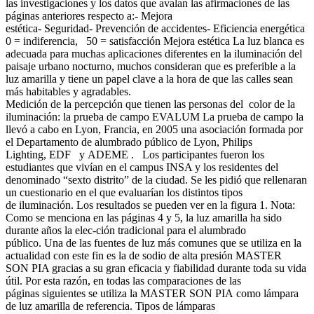
las investigaciones y los datos que avalan las afirmaciones de las
páginas anteriores respecto a:- Mejora
estética- Seguridad- Prevención de accidentes- Eficiencia energética
0 = indiferencia, 50 = satisfacción Mejora estética La luz blanca es
adecuada para muchas aplicaciones diferentes en la iluminación del
paisaje urbano nocturno, muchos consideran que es preferible a la
luz amarilla y tiene un papel clave a la hora de que las calles sean
más habitables y agradables.
Medición de la percepción que tienen las personas del color de la
iluminación: la prueba de campo EVALUM La prueba de campo la
llevó a cabo en Lyon, Francia, en 2005 una asociación formada por
el Departamento de alumbrado público de Lyon, Philips
Lighting, EDF y ADEME . Los participantes fueron los
estudiantes que vivían en el campus INSA y los residentes del
denominado “sexto distrito” de la ciudad. Se les pidió que rellenaran
un cuestionario en el que evaluarían los distintos tipos
de iluminación. Los resultados se pueden ver en la figura 1. Nota:
Como se menciona en las páginas 4 y 5, la luz amarilla ha sido
durante años la elec-ción tradicional para el alumbrado
público. Una de las fuentes de luz más comunes que se utiliza en la
actualidad con este fin es la de sodio de alta presión MASTER
SON PIA gracias a su gran eficacia y fiabilidad durante toda su vida
útil. Por esta razón, en todas las comparaciones de las
páginas siguientes se utiliza la MASTER SON PIA como lámpara
de luz amarilla de referencia. Tipos de lámparas