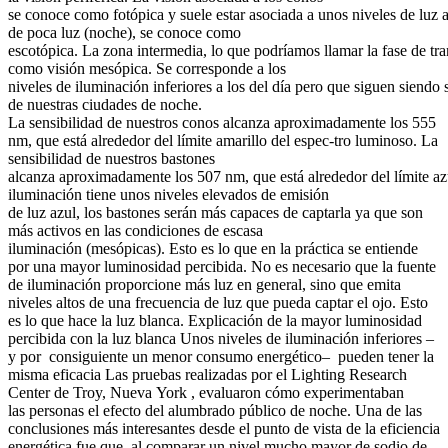
se conoce como fotópica y suele estar asociada a unos niveles de luz al
de poca luz (noche), se conoce como
escotópica. La zona intermedia, lo que podríamos llamar la fase de tra
como visión mesópica. Se corresponde a los
niveles de iluminación inferiores a los del día pero que siguen siendo 
de nuestras ciudades de noche.
La sensibilidad de nuestros conos alcanza aproximadamente los 555
nm, que está alrededor del límite amarillo del espec-tro luminoso. La
sensibilidad de nuestros bastones
alcanza aproximadamente los 507 nm, que está alrededor del límite azu
iluminación tiene unos niveles elevados de emisión
de luz azul, los bastones serán más capaces de captarla ya que son
más activos en las condiciones de escasa
iluminación (mesópicas). Esto es lo que en la práctica se entiende
por una mayor luminosidad percibida. No es necesario que la fuente
de iluminación proporcione más luz en general, sino que emita
niveles altos de una frecuencia de luz que pueda captar el ojo. Esto
es lo que hace la luz blanca. Explicación de la mayor luminosidad
percibida con la luz blanca Unos niveles de iluminación inferiores –
y por consiguiente un menor consumo energético– pueden tener la
misma eficacia Las pruebas realizadas por el Lighting Research
Center de Troy, Nueva York , evaluaron cómo experimentaban
las personas el efecto del alumbrado público de noche. Una de las
conclusiones más interesantes desde el punto de vista de la eficiencia
energética fue que, al comparar un nivel mucho mayor de sodio de