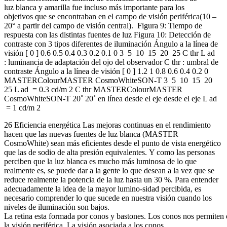
luz blanca y amarilla fue incluso más importante para los
objetivos que se encontraban en el campo de visión periférica(10 –
20° a partir del campo de visión central). Figura 9: Tiempo de
respuesta con las distintas fuentes de luz Figura 10: Detección de
contraste con 3 tipos diferentes de iluminación Ángulo a la línea de
visión [ 0 ] 0.6 0.5 0.4 0.3 0.2 0.1 0 3 5 10 15 20 25 C thr L ad
: luminancia de adaptación del ojo del observador C thr : umbral de
contraste Ángulo a la línea de visión [ 0 ] 1.2 1 0.8 0.6 0.4 0.2 0
MASTERColourMASTER CosmoWhiteSON-T 3 5 10 15 20
25 L ad = 0.3 cd/m 2 C thr MASTERColourMASTER
CosmoWhiteSON-T 20˚ 20˚ en línea desde el eje desde el eje L ad
= 1 cd/m 2
26 Eficiencia energética Las mejoras continuas en el rendimiento
hacen que las nuevas fuentes de luz blanca (MASTER
CosmoWhite) sean más eficientes desde el punto de vista energético
que las de sodio de alta presión equivalentes. Y como las personas
perciben que la luz blanca es mucho más luminosa de lo que
realmente es, se puede dar a la gente lo que desean a la vez que se
reduce realmente la potencia de la luz hasta un 30 %. Para entender
adecuadamente la idea de la mayor lumino-sidad percibida, es
necesario comprender lo que sucede en nuestra visión cuando los
niveles de iluminación son bajos.
La retina esta formada por conos y bastones. Los conos nos permiten d
la visión periférica. La visión asociada a los conos