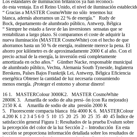
Los estándares de iluminación británicos ya han reconoci-
do esta ventaja. En el Reino Unido, el nivel de iluminación establecido
“ Gracias a MASTER CosmoWhite no sólo tenemos luz
blanca, además ahorramos un 22 % de energía.” Rudy de
Bock, departamento de alumbrado público, Antwerp, Bélgica
“ Siempre he estado a favor de las inversiones sensatas que se
rentabilizan a largo plazo. Si comparamos el coste de adquirir la
nueva iluminación (MASTER CosmoWhite) con el hecho de que
ahorramos hasta un 50 % de energía, realmente merece la pena. El
ahorro por kilómetro es de aproximadamente 2000 € al año. Con el
precio actual de la energía, la inversión está completamente
amortizada en ocho años.” Günther Nacke, responsable municipal
de alumbrado público, Vechta, Alemania South Tyneside, Inglaterra
Breskens, Países Bajos Frankrijk Lei, Antwerp, Bélgica Eficiencia
energética Obtener la cantidad de luz necesaria consumiendo
menos energía. ¡Proteger el entorno y ahorrar dinero!
16 1. MASTERColour 3000K2. MASTER CosmoWhite
2800K 3. Amarilla de sodio de alta presi- ón (con Ra mejorado)
2150 K 4. Amarilla de sodio de alta presión 2000 K
5. Fluorescente compacta blanca fría 4000 K 6. MASTERColour
4.200 K 1 2 3 4 5 6 0 5 10 15 20 25 30 25 35 40 45 Índice de
satisfacción general Figura 1: Resultados de la prueba Evalum sobre
la percepción del color de la luz Sección 2 – Introducción En esta
sección se proporciona información detallada sobre los resultados de