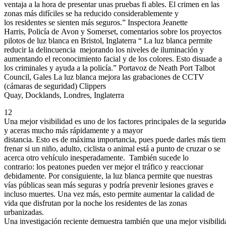
ventaja a la hora de presentar unas pruebas fi ables. El crimen en las
zonas más difíciles se ha reducido considerablemente y
los residentes se sienten más seguros.” Inspectora Jeanette
Harris, Policía de Avon y Somerset, comentarios sobre los proyectos
pilotos de luz blanca en Bristol, Inglaterra “ La luz blanca permite
reducir la delincuencia mejorando los niveles de iluminación y
aumentando el reconocimiento facial y de los colores. Esto disuade a
los criminales y ayuda a la policía.” Portavoz de Neath Port Talbot
Council, Gales La luz blanca mejora las grabaciones de CCTV
(cámaras de seguridad) Clippers
Quay, Docklands, Londres, Inglaterra
12
Una mejor visibilidad es uno de los factores principales de la seguri
y aceras mucho más rápidamente y a mayor
distancia. Esto es de máxima importancia, pues puede darles más tie
frenar si un niño, adulto, ciclista o animal está a punto de cruzar o se
acerca otro vehículo inesperadamente. También sucede lo
contrario: los peatones pueden ver mejor el tráfico y reaccionar
debidamente. Por consiguiente, la luz blanca permite que nuestras
vías públicas sean más seguras y podría prevenir lesiones graves e
incluso muertes. Una vez más, esto permite aumentar la calidad de
vida que disfrutan por la noche los residentes de las zonas
urbanizadas.
Una investigación reciente demuestra también que una mejor visibilid