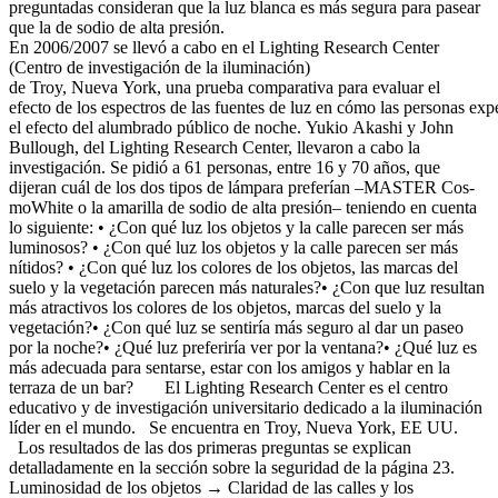
preguntadas consideran que la luz blanca es más segura para pasear
que la de sodio de alta presión.
En 2006/2007 se llevó a cabo en el Lighting Research Center
(Centro de investigación de la iluminación)
de Troy, Nueva York, una prueba comparativa para evaluar el
efecto de los espectros de las fuentes de luz en cómo las personas ex
el efecto del alumbrado público de noche. Yukio Akashi y John
Bullough, del Lighting Research Center, llevaron a cabo la
investigación. Se pidió a 61 personas, entre 16 y 70 años, que
dijeran cuál de los dos tipos de lámpara preferían –MASTER Cos-
moWhite o la amarilla de sodio de alta presión– teniendo en cuenta
lo siguiente: • ¿Con qué luz los objetos y la calle parecen ser más
luminosos? • ¿Con qué luz los objetos y la calle parecen ser más
nítidos? • ¿Con qué luz los colores de los objetos, las marcas del
suelo y la vegetación parecen más naturales?• ¿Con que luz resultan
más atractivos los colores de los objetos, marcas del suelo y la
vegetación?• ¿Con qué luz se sentiría más seguro al dar un paseo
por la noche?• ¿Qué luz preferiría ver por la ventana?• ¿Qué luz es
más adecuada para sentarse, estar con los amigos y hablar en la
terraza de un bar? El Lighting Research Center es el centro
educativo y de investigación universitario dedicado a la iluminación
líder en el mundo. Se encuentra en Troy, Nueva York, EE UU.
Los resultados de las dos primeras preguntas se explican
detalladamente en la sección sobre la seguridad de la página 23.
Luminosidad de los objetos → Claridad de las calles y los