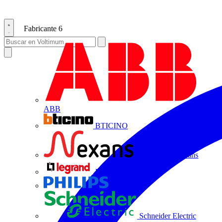
Fabricante
6
ABB
BTICINO
Centelsa by Nexans
Legrand
Philips
Schneider Electric