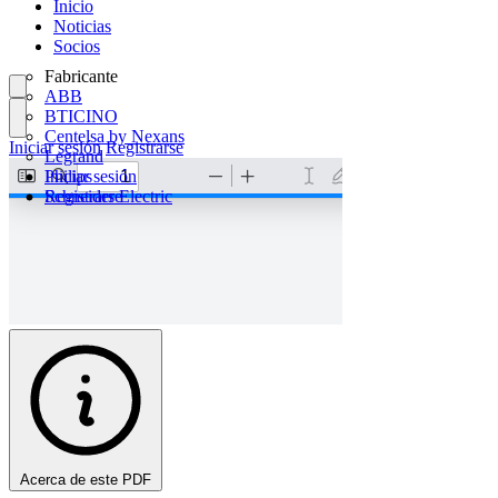
Inicio
Noticias
Socios
Fabricante
ABB
BTICINO
Centelsa by Nexans
Iniciar sesión
Registrarse
Legrand
Philips
Iniciar sesión
Schneider Electric
Registrarse
Acerca de este PDF