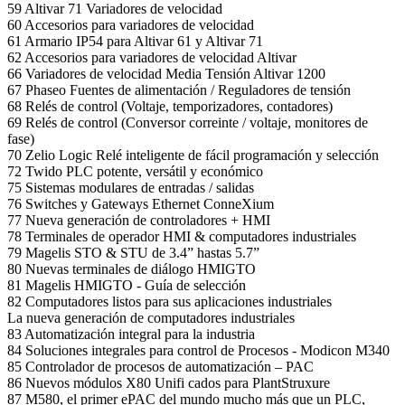
59 Altivar 71 Variadores de velocidad
60 Accesorios para variadores de velocidad
61 Armario IP54 para Altivar 61 y Altivar 71
62 Accesorios para variadores de velocidad Altivar
66 Variadores de velocidad Media Tensión Altivar 1200
67 Phaseo Fuentes de alimentación / Reguladores de tensión
68 Relés de control (Voltaje, temporizadores, contadores)
69 Relés de control (Conversor correinte / voltaje, monitores de
fase)
70 Zelio Logic Relé inteligente de fácil programación y selección
72 Twido PLC potente, versátil y económico
75 Sistemas modulares de entradas / salidas
76 Switches y Gateways Ethernet ConneXium
77 Nueva generación de controladores + HMI
78 Terminales de operador HMI & computadores industriales
79 Magelis STO & STU de 3.4” hastas 5.7”
80 Nuevas terminales de diálogo HMIGTO
81 Magelis HMIGTO - Guía de selección
82 Computadores listos para sus aplicaciones industriales
La nueva generación de computadores industriales
83 Automatización integral para la industria
84 Soluciones integrales para control de Procesos - Modicon M340
85 Controlador de procesos de automatización – PAC
86 Nuevos módulos X80 Unifi cados para PlantStruxure
87 M580, el primer ePAC del mundo mucho más que un PLC,