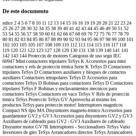
De este documento
ndice 2 4 5 6 7 8 10 11 12 13 14 15 16 16 19 19 20 20 21 22 23 24
25 26 27 28 30 32 34 35 38 39 40 41 42 43 44 45 46 49 50 51 52
53 54 55 56 57 58 59 60 61 62 66 67 68 69 70 72 75 76 77 78 79
80 81 82 83 84 85 86 87 88 89 90 92 93 94 95 96 97 98 99 100 101
102 103 105 105 107 108 109 110 112 113 114 115 116 117 118
119 120 121 122 123 127 128 129 130 131 138 139 140 141 141
142 143 144 Proteccin de motores Categoras de uso segn IEC
60947 Mini contactores tripolares TeSys K Accesorios para mini
contactores y rels de proteccin trmica Serie K TeSys D Contactores
tripolares TeSys D Contactores auxiliares y bloques de contactos
auxiliares Contactores tetrapolares TeSys D Accesorios para
contactores TeSys D Bobinas para contactores TeSys D Contactores
tripolares TeSys F Bobinas y enclavamientos mecnicos para
contactores TeSys Contactores en vaco TeSys V Rels de proteccin
trmica TeSys Proteccin TeSys GV Aprovecha al mximo los
productos TeSys para proteccin motor! Interruptores magnticos
Compact NS tipo MA Disyuntores magneto-trmico Accesorios para
guardamotor GV2 y GV3 Accesorios para disyuntores GV2 y GV3
Auxiliares de cableado para GV2 - GV3 Auxiliares de cableado
Disyuntor motor GV7R Interruptores - Seccionadores TeSys Vario
Inversores de giro TeSys Arrancadores directos TeSys Arrancadores