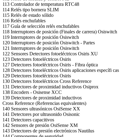
113 Controlador de temperatura RTC48
114 Relés tipo bornera SLIM
115 Relés de estado sólido
116 Relés enchufables
117 Guía de selección relés enchufables
118 Interruptores de posición (Finales de carrera) Osiswitch
119 Interruptores de posición Osiswitch
120 Interruptores de posición Osiswitch - Partes
121 Interruptores de posición Osiswitch
122 Sensores Detectores fotoeléctricos Osiris XU
123 Detectores fotoeléctricos Osiris
127 Detectores fotoeléctricos Osiris - Fibra óptica
128 Detectores fotoeléctricos Osiris aplicaciones específi cas
129 Detectores fotoeléctricos Osiris
130 Detectores fotoeléctricos Cross Reference
131 Detectores de proximidad inductivos Osiprox
138 Encoders - Osisense XCC
139 Detectores de proximidad inductivos
Cross Reference (Referencias equivalentes)
140 Sensores ultrasónicos OsiSense XX
141 Detectores por ultrasonido Osisonic
141 Detectores capacitivos
142 Sensores de presión OsiSense XM
143 Detectores de presión electrónicos Nautilus
144 Componentes de seguridad