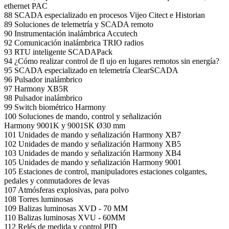
ethernet PAC
88 SCADA especializado en procesos Vijeo Citect e Historian
89 Soluciones de telemetría y SCADA remoto
90 Instrumentación inalámbrica Accutech
92 Comunicación inalámbrica TRIO radios
93 RTU inteligente SCADAPack
94 ¿Cómo realizar control de fl ujo en lugares remotos sin energía?
95 SCADA especializado en telemetría ClearSCADA
96 Pulsador inalámbrico
97 Harmony XB5R
98 Pulsador inalámbrico
99 Switch biométrico Harmony
100 Soluciones de mando, control y señalización
Harmony 9001K y 9001SK Ø30 mm
101 Unidades de mando y señalización Harmony XB7
102 Unidades de mando y señalización Harmony XB5
103 Unidades de mando y señalización Harmony XB4
105 Unidades de mando y señalización Harmony 9001
105 Estaciones de control, manipuladores estaciones colgantes,
pedales y conmutadores de levas
107 Atmósferas explosivas, para polvo
108 Torres luminosas
109 Balizas luminosas XVD - 70 MM
110 Balizas luminosas XVU - 60MM
112 Relés de medida y control PID