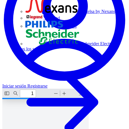
Centelsa by Nexans
Legrand
Philips
Schneider Electric
Todos los socios
Iniciar sesión
Registrarse