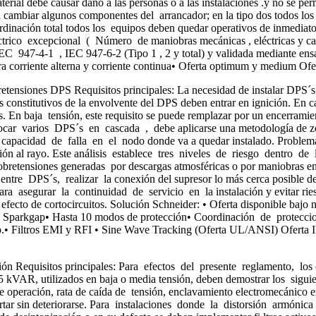
aterial debe causar daño a las personas o a las instalaciones .y no se 
iera cambiar algunos componentes del arrancador; en la tipo dos todo
dinación total todos los equipos deben quedar operativos de inmediat
 excepcional ( Número de maniobras mecánicas , eléctricas y capaci
 947-4-1 , IEC 947-6-2 (Tipo 1 , 2 y total) y validada mediante ensay
para corriente alterna y corriente continua• Oferta optimum y medium O
retensiones DPS Requisitos principales: La necesidad de instalar DPS
es constitutivos de la envolvente del DPS deben entrar en ignición. En c
s. En baja tensión, este requisito se puede remplazar por un encerra
ocar varios DPS´s en cascada , debe aplicarse una metodología de zon
capacidad de falla en el nodo donde va a quedar instalado. Problemáti
n al rayo. Este análisis establece tres niveles de riesgo dentro de lo
 sobretensiones generadas por descargas atmosféricas o por maniobras 
tre DPS´s, realizar la conexión del supresor lo más cerca posible del 
ara asegurar la continuidad de servicio en la instalación y evitar ries
or efecto de cortocircuitos. Solución Schneider: • Oferta disponible 
 + Sparkgap• Hasta 10 modos de protección• Coordinación de protecc
oto.• Filtros EMI y RFI • Sine Wave Tracking (Oferta UL/ANSI) Oferta
ión Requisitos principales: Para efectos del presente reglamento, l
R, utilizados en baja o media tensión, deben demostrar los siguient
 operación, rata de caída de tensión, enclavamiento electromecánico e
portar sin deteriorarse. Para instalaciones donde la distorsión armó