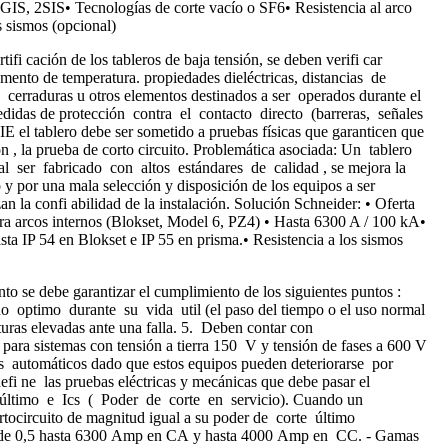
S, 2SIS• Tecnologías de corte vacío o SF6• Resistencia al arco
 sismos (opcional)
fi cación de los tableros de baja tensión, se deben verifi car
to de temperatura. propiedades dieléctricas, distancias de
cerraduras u otros elementos destinados a ser operados durante el
edidas de protección contra el contacto directo (barreras, señales
E el tablero debe ser sometido a pruebas físicas que garanticen que
 , la prueba de corto circuito. Problemática asociada: Un tablero
 al ser fabricado con altos estándares de calidad , se mejora la
 y por una mala selección y disposición de los equipos a ser
n la confi abilidad de la instalación. Solución Schneider: • Oferta
 arcos internos (Blokset, Model 6, PZ4) • Hasta 6300 A / 100 kA•
 IP 54 en Blokset e IP 55 en prisma.• Resistencia a los sismos
to se debe garantizar el cumplimiento de los siguientes puntos :
o optimo durante su vida util (el paso del tiempo o el uso normal
uras elevadas ante una falla. 5. Deben contar con
 para sistemas con tensión a tierra 150 V y tensión de fases a 600 V
 automáticos dado que estos equipos pueden deteriorarse por
i ne las pruebas eléctricas y mecánicas que debe pasar el
e último e Ics ( Poder de corte en servicio). Cuando un
rtocircuito de magnitud igual a su poder de corte último
esde 0,5 hasta 6300 Amp en CA y hasta 4000 Amp en CC. - Gamas