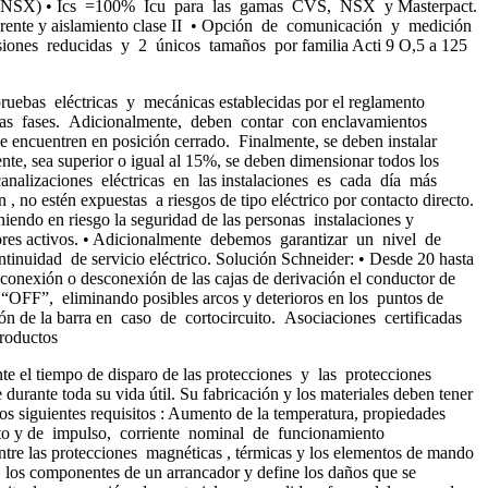
(CVS , NSX) • Ics =100% Icu para las gamas CVS, NSX y Masterpact.
 aparente y aislamiento clase II • Opción de comunicación y medición
nsiones reducidas y 2 únicos tamaños por familia Acti 9 O,5 a 125
ruebas eléctricas y mecánicas establecidas por el reglamento
 las fases. Adicionalmente, deben contar con enclavamientos
se encuentren en posición cerrado. Finalmente, se deben instalar
te, sea superior o igual al 15%, se deben dimensionar todos los
analizaciones eléctricas en las instalaciones es cada día más
no estén expuestas a riesgos de tipo eléctrico por contacto directo.
ndo en riesgo la seguridad de las personas instalaciones y
ctores activos. • Adicionalmente debemos garantizar un nivel de
nuidad de servicio eléctrico. Solución Schneider: • Desde 20 hasta
nexión o desconexión de las cajas de derivación el conductor de
ión “OFF”, eliminando posibles arcos y deterioros en los puntos de
ión de la barra en caso de cortocircuito. Asociaciones certificadas
productos
nte el tiempo de disparo de las protecciones y las protecciones
urante toda su vida útil. Su fabricación y los materiales deben tener
 los siguientes requisitos : Aumento de la temperatura, propiedades
iento y de impulso, corriente nominal de funcionamiento
ntre las protecciones magnéticas , térmicas y los elementos de mando
 los componentes de un arrancador y define los daños que se