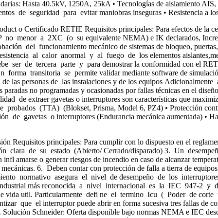
ias: Hasta 40.5kV, 1250A, 25kA • Tecnologías de aislamiento AIS, GI
tos de seguridad para evitar maniobras inseguras • Resistencia a los
uct o Certificado RETIE Requisitos principales: Para efectos de la certi
IP no menor a 2XC (o su equivalente NEMA) e IK declarados, Incremen
bación del funcionamiento mecánico de sistemas de bloqueo, puertas, 
, resistencia al calor anormal y al fuego de los elementos aislantes,m
n debe ser de tercera parte y para demostrar la conformidad con el RETI
n forma transitoria se permite validar mediante software de simulación
d de las personas de las instalaciones y de los equipos Adicionalmente
as paradas no programadas y ocasionadas por fallas técnicas en el diseño
dad de extraer gavetas o interruptores son características que maximiza
probados (TTA) (Blokset, Prisma, Model 6, PZ4) • Protección contra
ón de gavetas o interruptores (Endurancia mecánica aumentada) • Hasta
ón Requisitos principales: Para cumplir con lo dispuesto en el reglamen
ación clara de su estado (Abierto/ Cerrado/disparado) 3. Un desempeñ
 infl amarse o generar riesgos de incendio en caso de alcanzar temperat
 mecánicas. 6. Deben contar con protección de falla a tierra de equipos
iento normativo asegura el nivel de desempeño de los interruptores
industrial más reconocida a nivel internacional es la IEC 947-2 y def
e vida util. Particularmente defi ne el termino Icu ( Poder de cort
zar que el interruptor puede abrir en forma sucesiva tres fallas de co
co. Solución Schneider: Oferta disponible bajo normas NEMA e IEC d