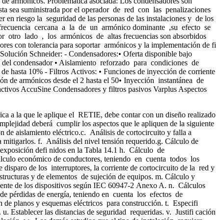
os de armónicos. Problemática asociada: Los condensadores son
sta sea suministrada por el operador de red con las penalizaciones
en riesgo la seguridad de las personas de las instalaciones y de los
na frecuencia cercana a la de un armónico dominante ,su efecto se
r otro lado , los armónicos de altas frecuencias son absorbidos
res con tolerancia para soportar armónicos y la implementación de fi
s. Solución Schneider: - Condensadores:• Oferta disponible bajo
ga del condensador • Aislamiento reforzado para condiciones de
 hasta 10% - Filtros Activos: • Funciones de inyección de corriente
n de armónicos desde el 2 hasta el 50• Inyección instantánea de
activos AccuSine Condensadores y filtros pasivos Varplus Aspectos
rica a la que le aplique el RETIE, debe contar con un diseño realizado
complejidad deberá cumplir los aspectos que le apliquen de la siguiente
de aislamiento eléctrico.c. Análisis de cortocircuito y falla a
 mitigarlos. f. Análisis del nivel tensión requerido.g. Cálculo de
exposición defi nidos en la Tabla 14.1 h. Cálculo de
Cálculo económico de conductores, teniendo en cuenta todos los
disparo de los interruptores, la corriente de cortocircuito de la red y
tructuras y de elementos de sujeción de equipos. m. Cálculo y
rriente de los dispositivos según IEC 60947-2 Anexo A. n. Cálculos
de pérdidas de energía, teniendo en cuenta los efectos de
n de planos y esquemas eléctricos para construcción. t. Especifi
u. Establecer las distancias de seguridad requeridas. v. Justifi cación