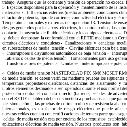
trabajo: Asegurar que la corriente y tensión de operación no exceda l
5. Espacios disponibles para la operación y mantenimiento de la insta
materiales 7. Infl uencias externas (medio ambiente, condiciones climá
el factor de potencia, tipo de corriente, conductividad eléctrica y té
Temperaturas normales y extremas de operación 13. Tensión de ensayo 
riesgos generados por los arcos eléctricos, los cortocircuitos, las sobre
contacto, la ausencia de fl uido eléctrico y los equipos defectuosos.
y deben demostrar la conformidad con el RETIE mediante un Certif
circuitos eléctricos y conduletas - Canalizaciones y canaletas metá
en subestaciones de media tensión - Clavijas eléctricas para baja te
- Interruptores o disyuntores automáticos de baja tensión - Interrup
Tableros o celdas de media tensión- Tomacorrientes para uso general
- Transformadores de potencia- Unidades ininterrumpidas de potenci
4 Celdas de media tensión MASTERCLAD PIX SM6 MCSET RM6 Aspectos e
de media tensión, se deben verifi car mediante pruebas los siguie
temperatura. propiedades dieléctricas, distancias de aislamiento y 
u otros elementos destinados a ser operados durante el uso normal de
protección contra el contacto directo (barreras, señales de adverten
con el RETIE el tablero debe ser sometido a pruebas físicas que gara
de simulación , las pruebas de corto circuito y de resistencia al ar
internacionales, es un factor de riesgo eléctrico que puede afectar l
nuestras celdas cuentan con certifi caciones de tercera parte que as
celdas de media tensión esta por encima de los requisitos establecid
aplicaciones eléctricas de media tensión. Nuestros productos son fa