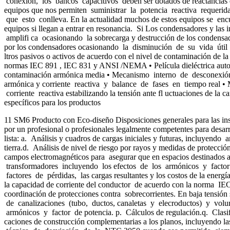
conexión, los bancos capacitivos deben ser dotados de reactancias d
equipos que nos permiten suministrar la potencia reactiva requerida
que esto conlleva. En la actualidad muchos de estos equipos se encu
equipos si llegan a entrar en resonancia. Si Los condensadores y l
amplifi ca ocasionando la sobrecarga y destrucción de los condens
por los condensadores ocasionando la disminución de su vida útil .L
ltros pasivos o activos de acuerdo con el nivel de contaminación de la
normas IEC 891 , IEC 831 y ANSI /NEMA • Película dieléctrica auto 
contaminación armónica media • Mecanismo interno de desconexión au
armónica y corriente reactiva y balance de fases en tiempo real •
corriente reactiva estabilizando la tensión ante fl uctuaciones de 
específicos para los productos
11 SM6 Producto con Eco-diseño Disposiciones generales para las insta
por un profesional o profesionales legalmente competentes para desarro
lista: a. Análisis y cuadros de cargas iniciales y futuras, incluyendo
tierra.d. Análisis de nivel de riesgo por rayos y medidas de protección
campos electromagnéticos para asegurar que en espacios destinados a
transformadores incluyendo los efectos de los armónicos y factor d
factores de pérdidas, las cargas resultantes y los costos de la energí
la capacidad de corriente del conductor de acuerdo con la norma IEC
coordinación de protecciones contra sobrecorrientes. En baja tensión 
de canalizaciones (tubo, ductos, canaletas y elecroductos) y volume
armónicos y factor de potencia. p. Cálculos de regulación.q. Clasifi
caciones de construcción complementarias a los planos, incluyendo las 