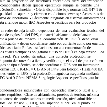
permite la proyección de materiales encendidos fuera del arrancador.
s los componentes deben quedar operativos aunque se permite una
o. Solución Schneider: • Oferta disponible bajo normas IEC 947-1 &
dad de apertura y cierre en condiciones severas) • Accesorios de
os de laboratorio. • Fácilmente integrable en sistemas automatizados
ferta arranque motor IEC Aspectos específicos para los productos
´s en redes de baja tensión dependerá de una evaluación técnica del
aso de explosión del DPS, el material aislante no debe lanzar
miento a prueba de impacto. La coordinación de DPS´s debe estar
ificación y deben coordinarse tanto por corriente como por energía.
ca asociada: En las instalaciones con alta concentración de
s cuales siempre es obligatorio el uso de DPS´s en baja tensión. Los
en la red. Para poder garantizar una correcta protección se
punto de conexión a tierra y verificar que el nivel de protección en
gos de tipo eléctrico, se debe coordinar el DPS con un interruptor
bajo normas IEC 61643-1 y UL/ ANSI 1449 3era Edición • Hasta 480 kA
iones entre el DPS y la protección magnética asegurada mediante
 IEC Acti 9 Oferta NEMA Surgelogic Aspectos específicos para los
os condensadores individuales con capacidad mayor o igual a 3
es requisitos : Clase de aislamiento, pruebas de tensión, máxima
n bancos de condensadores en media tensión, nivel admisible de
nica total de tensión (THD), sea superior al 5% en el punto de