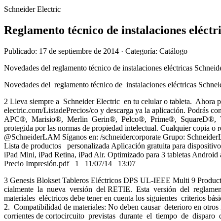
Schneider Electric
Reglamento técnico de instalaciones eléctr
Publicado: 17 de septiembre de 2014
· Categoría: Catálogo
Novedades del reglamento técnico de instalaciones eléctricas Schneid
Novedades del reglamento técnico de instalaciones eléctricas Schnei
2 Lleva siempre a Schneider Electric en tu celular o tableta. Ahora po
electric.com/ListadePrecios/co y descarga ya la aplicación. Podrás con
APC®, Marisio®, Merlin Gerin®, Pelco®, Prime®, SquareD®, TAC
protegida por las normas de propiedad intelectual. Cualquier copia o
@SchneiderLAM Síganos en: /schneidercorporate Grupo: SchneiderLA
Lista de productos personalizada Aplicación gratuita para dispositi
iPad Mini, iPad Retina, iPad Air. Optimizado para 3 tabletas Android a
Precio Impresión.pdf 1 11/07/14 13:07
3 Genesis Blokset Tableros Eléctricos DPS UL-IEEE Multi 9 Producto
cialmente la nueva versión del RETIE. Esta versión del reglamento p
materiales eléctricos debe tener en cuenta los siguientes criterios
2. Compatibilidad de materiales: No deben causar deterioro en otros m
corrientes de cortocircuito previstas durante el tiempo de disparo de