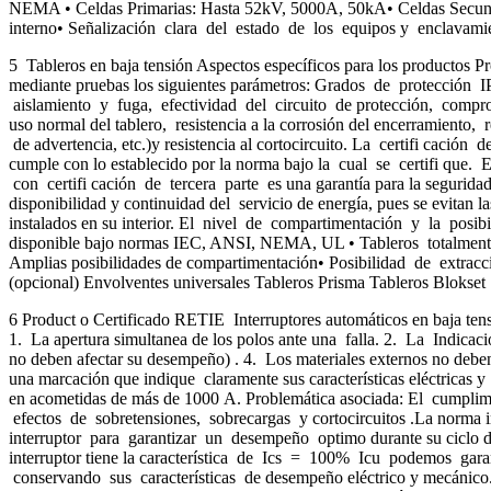
NEMA • Celdas Primarias: Hasta 52kV, 5000A, 50kA• Celdas Secundar
interno• Señalización clara del estado de los equipos y enclavamien
5 Tableros en baja tensión Aspectos específicos para los productos Prod
mediante pruebas los siguientes parámetros: Grados de protección 
aislamiento y fuga, efectividad del circuito de protección, compro
uso normal del tablero, resistencia a la corrosión del encerramiento
de advertencia, etc.)y resistencia al cortocircuito. La certifi cació
cumple con lo establecido por la norma bajo la cual se certifi que. E
con certifi cación de tercera parte es una garantía para la segurida
disponibilidad y continuidad del servicio de energía, pues se evitan l
instalados en su interior. El nivel de compartimentación y la posibili
disponible bajo normas IEC, ANSI, NEMA, UL • Tableros totalmente 
Amplias posibilidades de compartimentación• Posibilidad de extracci
(opcional) Envolventes universales Tableros Prisma Tableros Blokset
6 Product o Certificado RETIE Interruptores automáticos en baja tensi
1. La apertura simultanea de los polos ante una falla. 2. La Indic
no deben afectar su desempeño) . 4. Los materiales externos no deben
una marcación que indique claramente sus características eléctricas y
en acometidas de más de 1000 A. Problemática asociada: El cumplim
efectos de sobretensiones, sobrecargas y cortocircuitos .La norma 
interruptor para garantizar un desempeño optimo durante su ciclo d
interruptor tiene la característica de Ics = 100% Icu podemos garanti
conservando sus características de desempeño eléctrico y mecáni