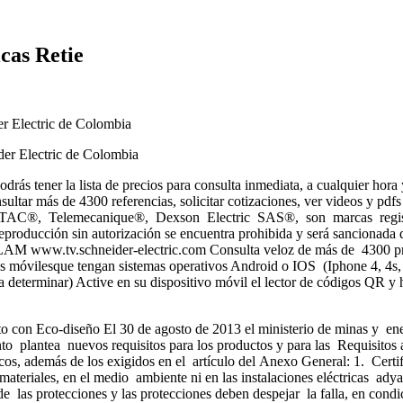
icas Retie
er Electric de Colombia
der Electric de Colombia
drás tener la lista de precios para consulta inmediata, a cualquier hor
sultar más de 4300 referencias, solicitar cotizaciones, ver videos y pdfs
®, Telemecanique®, Dexson Electric SAS®, son marcas registrad
 reproducción sin autorización se encuentra prohibida y será sancionad
M www.tv.schneider-electric.com Consulta veloz de más de 4300 prod
vos móvilesque tengan sistemas operativos Android o IOS (Iphone 4, 4s
 determinar) Active en su dispositivo móvil el lector de códigos QR y ha
 con Eco-diseño El 30 de agosto de 2013 el ministerio de minas y ene
lantea nuevos requisitos para los productos y para las Requisitos apl
 básicos, además de los exigidos en el artículo del Anexo General: 1.
ateriales, en el medio ambiente ni en las instalaciones eléctricas adya
 las protecciones y las protecciones deben despejar la falla, en condi