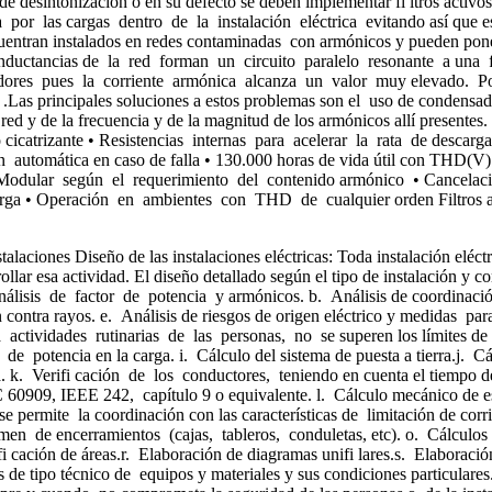
e desintonización o en su defecto se deben implementar fi ltros activ
 por las cargas dentro de la instalación eléctrica evitando así que e
entran instalados en redes contaminadas con armónicos y pueden poner 
as inductancias de la red forman un circuito paralelo resonante a u
adores pues la corriente armónica alcanza un valor muy elevado. Po
as principales soluciones a estos problemas son el uso de condensado
 red y de la frecuencia y de la magnitud de los armónicos allí presente
cicatrizante • Resistencias internas para acelerar la rata de descar
tomática en caso de falla • 130.000 horas de vida útil con THD(V) de
 Modular según el requerimiento del contenido armónico • Cancelació
la carga • Operación en ambientes con THD de cualquier orden Filtros 
laciones Diseño de las instalaciones eléctricas: Toda instalación eléct
llar esa actividad. El diseño detallado según el tipo de instalación y 
 análisis de factor de potencia y armónicos. b. Análisis de coordinación 
 contra rayos. e. Análisis de riesgos de origen eléctrico y medidas para
 actividades rutinarias de las personas, no se superen los límites de 
e potencia en la carga. i. Cálculo del sistema de puesta a tierra.j. 
a. k. Verifi cación de los conductores, teniendo en cuenta el tiempo de 
 60909, IEEE 242, capítulo 9 o equivalente. l. Cálculo mecánico de es
se permite la coordinación con las características de limitación de co
n de encerramientos (cajas, tableros, conduletas, etc). o. Cálculos 
 cación de áreas.r. Elaboración de diagramas unifi lares.s. Elaboració
de tipo técnico de equipos y materiales y sus condiciones particulares. 