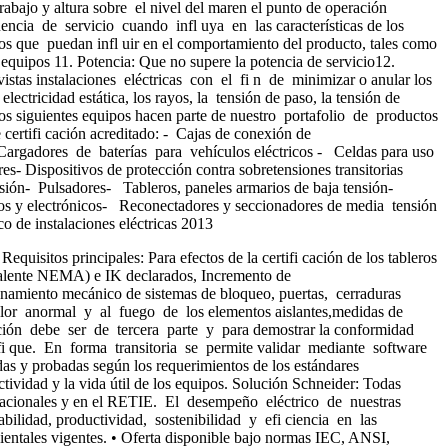
rabajo y altura sobre el nivel del maren el punto de operación
uencia de servicio cuando infl uya en las características de los
icos que puedan infl uir en el comportamiento del producto, tales como
s equipos 11. Potencia: Que no supere la potencia de servicio12.
istas instalaciones eléctricas con el fi n de minimizar o anular los
electricidad estática, los rayos, la tensión de paso, la tensión de
 Los siguientes equipos hacen parte de nuestro portafolio de productos
tifi cación acreditado: - Cajas de conexión de
 Cargadores de baterías para vehículos eléctricos - Celdas para uso
- Dispositivos de protección contra sobretensiones transitorias
nsión- Pulsadores- Tableros, paneles armarios de baja tensión-
cos y electrónicos- Reconectadores y seccionadores de media tensión
 de instalaciones eléctricas 2013
os principales: Para efectos de la certifi cación de los tableros
valente NEMA) e IK declarados, Incremento de
onamiento mecánico de sistemas de bloqueo, puertas, cerraduras
l calor anormal y al fuego de los elementos aislantes,medidas de
 cación debe ser de tercera parte y para demostrar la conformidad
tifi que. En forma transitoria se permite validar mediante software
das y probadas según los requerimientos de los estándares
tividad y la vida útil de los equipos. Solución Schneider: Todas
ternacionales y en el RETIE. El desempeño eléctrico de nuestras
abilidad, productividad, sostenibilidad y efi ciencia en las
entales vigentes. • Oferta disponible bajo normas IEC, ANSI,