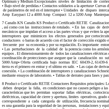
Optimum y Medium Excepcionales niveles de limitación de corrient
• Bajo nivel de perdidas.• Contactos solidarios a la apertura• Curva
de parámetros de red en el interruptor • Unidades de disparo inte
Amp Easypact 12 a 4000 Amp Compact 12 a 3200 Amp Masterpact 6
7 Canalis KN Canalis KS Product o Certificado RETIE Canalizaciones 
, así como con las instrucciones de rotulado. • En las cajas de de
mecánicos que impidan el acceso a las partes vivas y que eviten la ap
interruptores que minimicen los efectos generados por cortocircuitos
conductores o barras de acuerdo con el factor de corrección exigid
frecuente por su economía y por su regulación. Es importante entonce
• Las perturbaciones de la calidad de la potencia como los armónic
equipos . El dimensionamiento de todos las canalizaciones eléctrica
coordinación de protecciones que asegure que la canalización no su
5000 Amp• Oferta certificada bajo normas IEC 60439-2, 61439-6 y A
tierra es el primero en entrar y el ultimo en salir. • Las cajas de der
conexión. • La combinación de interruptores y canalizaciones Schneid
mediante ensayos de laboratorio. • Tablas de derrateo para fases y par
8 Product o Certificado RETIE Contactores Requisitos principales: Los
deben despejar la falla, en condiciones que no causen peligro a las p
características que les permitan soportar fallas eléctricas, cortocirc
dieléctricas, capacidad de cierre y apertura, limites operativos, gr
correspondiente a cada categoría de utilización, frecuencia nominal
es una garantía para la seguridad de las personas, instalaciones y 