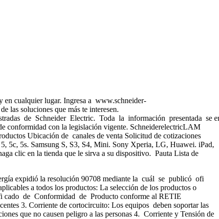
a y en cualquier lugar. Ingresa a www.schneider-
 de las soluciones que más te interesen.
as de Schneider Electric. Toda la información presentada se en
a de conformidad con la legislación vigente. SchneiderelectricLAM
uctos Ubicación de canales de venta Solicitud de cotizaciones
, 5, 5c, 5s. Samsung S, S3, S4, Mini. Sony Xperia, LG, Huawei. iPad,
ga clic en la tienda que le sirva a su dispositivo. Pauta Lista de
rgía expidió la resolución 90708 mediante la cuál se publicó ofi
icables a todos los productos: La selección de los productos o
 Certifi cado de Conformidad de Producto conforme al RETIE
centes 3. Corriente de cortocircuito: Los equipos deben soportar las
ciones que no causen peligro a las personas 4. Corriente y Tensión de