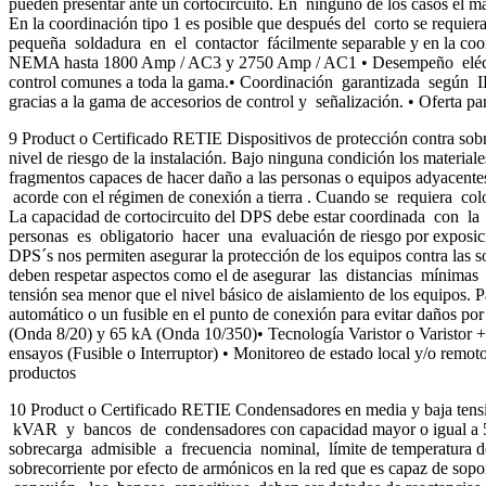
pueden presentar ante un cortocircuito. En ninguno de los casos el m
En la coordinación tipo 1 es posible que después del corto se requ
pequeña soldadura en el contactor fácilmente separable y en la coor
NEMA hasta 1800 Amp / AC3 y 2750 Amp / AC1 • Desempeño eléctrico
control comunes a toda la gama.• Coordinación garantizada según IEC
gracias a la gama de accesorios de control y señalización. • Oferta 
9 Product o Certificado RETIE Dispositivos de protección contra sob
nivel de riesgo de la instalación. Bajo ninguna condición los material
fragmentos capaces de hacer daño a las personas o equipos adyacente
acorde con el régimen de conexión a tierra . Cuando se requiera col
La capacidad de cortocircuito del DPS debe estar coordinada con la 
personas es obligatorio hacer una evaluación de riesgo por exposició
DPS´s nos permiten asegurar la protección de los equipos contra las
deben respetar aspectos como el de asegurar las distancias mínimas en
tensión sea menor que el nivel básico de aislamiento de los equipos. P
automático o un fusible en el punto de conexión para evitar daños p
(Onda 8/20) y 65 kA (Onda 10/350)• Tecnología Varistor o Varistor
ensayos (Fusible o Interruptor) • Monitoreo de estado local y/o rem
productos
10 Product o Certificado RETIE Condensadores en media y baja tens
kVAR y bancos de condensadores con capacidad mayor o igual a 5 kVA
sobrecarga admisible a frecuencia nominal, límite de temperatura de
sobrecorriente por efecto de armónicos en la red que es capaz de so