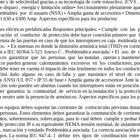
e y de selectividad gracias a su tecnología de corte rotoactivo. 
s de disparo , energía y limitación online• Seccionamiento plenamente
rcambiables por el usuario (NSX) • Amplia gama de accesorios • Dime
30 a 6300 Amp Aspectos específicos para los productos
eléctricas prefabricadas Requisitos principales: • Cumplir con las p
rivación el conductor de protección debe hacer conexión primero que
ertura de las puertas en caso de que los interruptores en caja moldeada 
. • En sistemas en donde la distorsión armónica total (THD) en corrien
o en a IEC 60364-5-523 Anexo C . Problemática asociada: • El uso de c
s garantizar que las personas que las instalan , operan y mantienen , 
os pueden generar calentamientos excesivos en los conductores, ponie
s debe tener en cuenta el impacto de esta fenómeno en todos los condu
frirá daño alguno en caso de falla y que maximice el nivel de conti
NSI /UL 857 • IP 55 de base.• Amplia gama de accesorios• Ante la co
ivación solo pueden ser abiertas cuando los interruptores están en posic
er garantiza la continuidad de servicio en la instalación y la protecc
a neutro ante la presencia de armónicos. Aspectos específicos para los 
 equipos deben soportar las corrientes de cortocircuito previstas dura
ersonas. Estos elementos deben garantizar la conmutación de corriente d
uitos, sobretensiones, sobrecargas, para lo cual deben cumplir y probar
ado de protección IP o su equivalente NEMA tensión nominal, de aislam
, marcación y rotulado Problemática asociada: La correcta asociación e
equipos. La norma IEC 947-4- 1 define tres tipos de coordinación entre