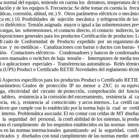
a normal del equipo, teniendo en cuenta los derrateos, temperatura de t
lación y de los equipos 6. Frecuencia: Se debe tomar en cuenta la frec
ticas, corrosión, altitud, etc.) 9. Otros parámetros eléctricos o mecán
rmica etc.) 10. Posibilidades de sujeción mecánica y refrigeración de lo
dieléctrico: Tensión asignada mayor o igual a las sobretensiones prev
cargas, las sobretensiones, el contacto directo, el contacto indirecto, la 
 Disposiciones generales para los productos Certificación de productos:
i cado de Conformidad de Producto expedido por un organismo de cer
licas y no metálicas - Canalizaciones con barras o ductos con barras-
nsión- Contactores eléctricos- Condensadores y bancos de condensadores
tores manuales o switches de baja tensión - Interruptores de media te
 o aplicaciones especiales - Transferencias automáticas- Relés térmi
a (UPS) Product o Certificado RETIE Novedades del reglamento técnico
specíficos para los productos Product o Certificado RETIE Requisit
ntes parámetros: Grados de protección IP no menor a 2XC (o su equi
fuga, efectividad del circuito de protección, comprobación del funci
l tablero, resistencia a la corrosión del encerramiento, resistencia a
cia, etc.), resistencia al cortocircuito y arcos internos.. La certifi
nticen que cumple con lo establecido por la norma bajo la cual se cer
co interno. Problemática asociada: El no contar con celdas de MT diseña
a seguridad del personal, la confi abilidad de los sistemas, la produc
eguran el cumplimiento de los requisitos establecidos en las normas in
os en las normas internacionales garantizando así la seguridad, confi 
bricados y diseñados con total cumplimiento de las normas medio ambi