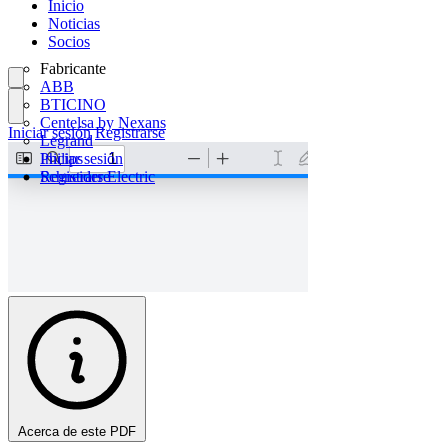
Inicio
Noticias
Socios
Fabricante
ABB
BTICINO
Centelsa by Nexans
Iniciar sesión
Registrarse
Legrand
Philips
Iniciar sesión
Schneider Electric
Registrarse
Acerca de este PDF