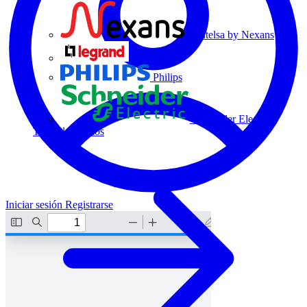
Centelsa by Nexans
Legrand
Philips
Schneider Electric
Todos los socios
Iniciar sesión
Registrarse