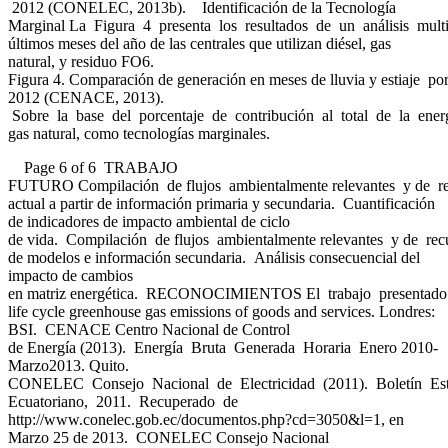
2012 (CONELEC, 2013b). Identificación de la Tecnología
Marginal La Figura 4 presenta los resultados de un análisis multiva
últimos meses del año de las centrales que utilizan diésel, gas
natural, y residuo FO6.
Figura 4. Comparación de generación en meses de lluvia y estiaje po
2012 (CENACE, 2013).
Sobre la base del porcentaje de contribución al total de la energí
gas natural, como tecnologías marginales.
Page 6 of 6 TRABAJO
FUTURO Compilación de flujos ambientalmente relevantes y de rec
actual a partir de información primaria y secundaria. Cuantificación
de indicadores de impacto ambiental de ciclo
de vida. Compilación de flujos ambientalmente relevantes y de recu
de modelos e información secundaria. Análisis consecuencial del
impacto de cambios
en matriz energética. RECONOCIMIENTOS El trabajo presentado es 
life cycle greenhouse gas emissions of goods and services. Londres:
BSI. CENACE Centro Nacional de Control
de Energía (2013). Energía Bruta Generada Horaria Enero 2010-
Marzo2013. Quito.
CONELEC Consejo Nacional de Electricidad (2011). Boletín Esta
Ecuatoriano, 2011. Recuperado de
http://www.conelec.gob.ec/documentos.php?cd=3050&l=1, en
Marzo 25 de 2013. CONELEC Consejo Nacional