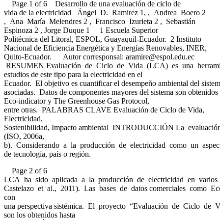
Page 1 of 6 Desarrollo de una evaluación de ciclo de
vida de la electricidad Ángel D. Ramirez 1, , Andrea Boero 2
, Ana María Melendres 2 , Francisco Izurieta 2 , Sebastián
Espinoza 2 , Jorge Duque 1 1 Escuela Superior
Politécnica del Litoral, ESPOL, Guayaquil-Ecuador. 2 Instituto
Nacional de Eficiencia Energética y Energías Renovables, INER,
Quito-Ecuador. Autor corresponsal:
aramire@espol.edu.ec
RESUMEN Evaluación de Ciclo de Vida (LCA) es una herramienta para l
estudios de este tipo para la electricidad en el
Ecuador. El objetivo es cuantificar el desempeño ambiental del sist
asociadas. Datos de componentes mayores del sistema son obtenidos d
Eco-indicator y The Greenhouse Gas Protocol,
entre otras. PALABRAS CLAVE Evaluación de Ciclo de Vida,
Electricidad,
Sostenibilidad, Impacto ambiental INTRODUCCIÓN La evaluación de 
(ISO, 2006a,
b). Considerando a la producción de electricidad como un aspecto 
de tecnología, país o región.
Page 2 of 6
LCA ha sido aplicada a la producción de electricidad en varios 
Castelazo et al., 2011). Las bases de datos comerciales como Eco
con
una perspectiva sistémica. El proyecto “Evaluación de Ciclo de Vida
son los obtenidos hasta