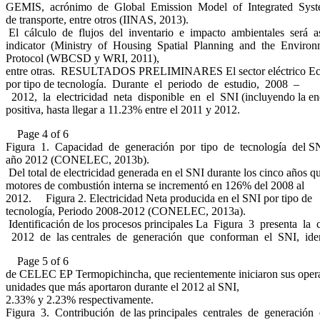
GEMIS, acrónimo de Global Emission Model of Integrated Systems
de transporte, entre otros (IINAS, 2013).
El cálculo de flujos del inventario e impacto ambientales será 
indicator (Ministry of Housing Spatial Planning and the Environ
Protocol (WBCSD y WRI, 2011),
entre otras. RESULTADOS PRELIMINARES El sector eléctrico Ecuato
por tipo de tecnología. Durante el periodo de estudio, 2008 –
2012, la electricidad neta disponible en el SNI (incluyendo la e
positiva, hasta llegar a 11.23% entre el 2011 y 2012.
Page 4 of 6
Figura 1. Capacidad de generación por tipo de tecnología del S
año 2012 (CONELEC, 2013b).
Del total de electricidad generada en el SNI durante los cinco año
motores de combustión interna se incrementó en 126% del 2008 al
2012. Figura 2. Electricidad Neta producida en el SNI por tipo de
tecnología, Periodo 2008-2012 (CONELEC, 2013a).
Identificación de los procesos principales La Figura 3 presenta l
2012 de las centrales de generación que conforman el SNI, identif
Page 5 of 6
de CELEC EP Termopichincha, que recientemente iniciaron sus operac
unidades que más aportaron durante el 2012 al SNI,
2.33% y 2.23% respectivamente.
Figura 3. Contribución de las principales centrales de generación