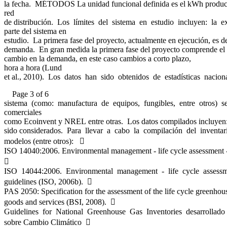
la fecha. MÉTODOS La unidad funcional definida es el kWh producid
red
de distribución. Los límites del sistema en estudio incluyen: la 
parte del sistema en
estudio. La primera fase del proyecto, actualmente en ejecución, es
demanda. En gran medida la primera fase del proyecto comprende el es
cambio en la demanda, en este caso cambios a corto plazo,
hora a hora (Lund
et al., 2010). Los datos han sido obtenidos de estadísticas nacio
Page 3 of 6
sistema (como: manufactura de equipos, fungibles, entre otros) s
comerciales
como Ecoinvent y NREL entre otras. Los datos compilados incluyen: e
sido considerados. Para llevar a cabo la compilación del inventari
modelos (entre otros): 
ISO 14040:2006. Environmental management - life cycle assessment 

ISO 14044:2006. Environmental management - life cycle assessm
guidelines (ISO, 2006b). 
PAS 2050: Specification for the assessment of the life cycle greenhou
goods and services (BSI, 2008). 
Guidelines for National Greenhouse Gas Inventories desarrollado 
sobre Cambio Climático 