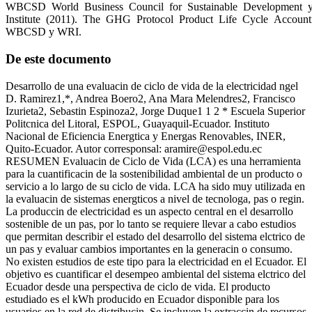
WBCSD World Business Council for Sustainable Development
Institute (2011). The GHG Protocol Product Life Cycle Account
WBCSD y WRI.
De este documento
Desarrollo de una evaluacin de ciclo de vida de la electricidad ngel
D. Ramirez1,*, Andrea Boero2, Ana Mara Melendres2, Francisco
Izurieta2, Sebastin Espinoza2, Jorge Duque1 1 2 * Escuela Superior
Politcnica del Litoral, ESPOL, Guayaquil-Ecuador. Instituto
Nacional de Eficiencia Energtica y Energas Renovables, INER,
Quito-Ecuador. Autor corresponsal:
aramire@espol.edu.ec
RESUMEN Evaluacin de Ciclo de Vida (LCA) es una herramienta
para la cuantificacin de la sostenibilidad ambiental de un producto o
servicio a lo largo de su ciclo de vida. LCA ha sido muy utilizada en
la evaluacin de sistemas energticos a nivel de tecnologa, pas o regin.
La produccin de electricidad es un aspecto central en el desarrollo
sostenible de un pas, por lo tanto se requiere llevar a cabo estudios
que permitan describir el estado del desarrollo del sistema elctrico de
un pas y evaluar cambios importantes en la generacin o consumo.
No existen estudios de este tipo para la electricidad en el Ecuador. El
objetivo es cuantificar el desempeo ambiental del sistema elctrico del
Ecuador desde una perspectiva de ciclo de vida. El producto
estudiado es el kWh producido en Ecuador disponible para los
usuarios en la red de distribucin. Se incluyen la extraccin de recursos