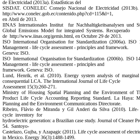
de Electricidad (2013a). Estadísticas del
SISDAT. CONELEC Consejo Nacional de Electricidad (2013b).
http://www.conelec.gob.ec/contenido.php?cd=115&l=1,
en Abril de 2013.
IINAS Internationales Institut fur Nachhaltigkeitsanalysen und 
Global Emissions Model for integrated Systems. Recuperado
de http://www.iinas.org/gemis.html, en Octubre 29 de 2013.
ISO International Organisation for Standardization (2006a). IS
Management - life cycle assessment - principles and framework.
Geneva: ISO.
ISO International Organisation for Standardization (2006b). ISO 
Management - life cycle assessment - principles and
framework. Geneva: ISO.
Lund, Henrik, et al. (2010). Energy system analysis of marginal 
consequential LCA. The International Journal of Life Cycle
Assessment 15(3):260-271.
Ministry of Housing Spatial Planning and the Environment of T
Product Life Cycle Accounting Reporting Standard. La Haya: Mi
Planning and the Environment Communications Directorate.
Ribeiro, Flávio de Miranda y Gil Anderi da Silva (2010). Life-
cycle inventory for
hydroelectric generation: a Brazilian case study. Journal of Cleaner P
54. Santoyo-
Castelazo, Gujba, y Azapagic (2011). Life cycle assessment of electri
in Mexico. Energy 36(3):1488-1499.