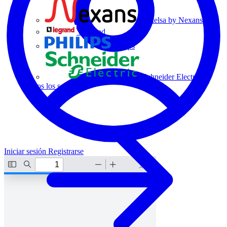
Centelsa by Nexans
Legrand
Philips
Schneider Electric
Todos los socios
Iniciar sesión
Registrarse