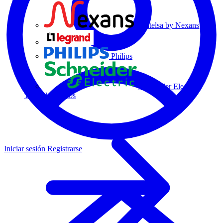
Centelsa by Nexans
Legrand
Philips
Schneider Electric
Todos los socios
Iniciar sesión
Registrarse