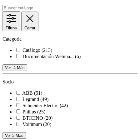
Filtros
Cerrar
Categoría
Catálogo
(213)
Documentación Webina...
(6)
Ver -4 Más
Socio
ABB
(51)
Legrand
(49)
Schneider Electric
(42)
Philips
(25)
BTICINO
(20)
Voltimum
(20)
Ver 3 Más