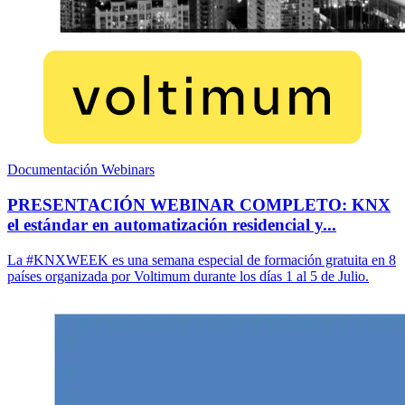
Documentación Webinars
PRESENTACIÓN WEBINAR COMPLETO: KNX
el estándar en automatización residencial y...
La #KNXWEEK es una semana especial de formación gratuita en 8
países organizada por Voltimum durante los días 1 al 5 de Julio.