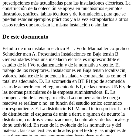
prescripciones más actualizadas para las instalaciones eléctricas. La
construcción de la colección se apoya en muchísimos ejemplos
ilustrados, gráficos, tablas técnicas y de formulación, para que se
puedan estudiar ejemplos prácticos y a la vez extrapolarlos a otros
casos reales que precisan la misma instalación o similar.
De este documento
Estudio de una instalacin elctrica BT : Vo lu Manual terico-prctico
Schneider men A. Presentacin Instalaciones en Baja tensin B.
Generalidades Para una instalacin elctrica es imprescindible el
estudio de la l Vo reglamentacin y de la normativa vigente. El
trabajo de los receptores, Instalaciones en Baja tensin localizacin,
valores, balance de la potencia instalada y contratada, as como el
total ms adecuado. D. La acometida en BT El tipo de acometida
estar de acuerdo con el reglamento de BT, de las normas UNE y de
las normas particulares de la empresa suministradora. E. La
compensacin de la energa reactiva La compensacin de energa
reactiva se realizar o no, en funcin del estudio tcnico econmico
correspondiente. F. La distribucin BT Manual terico-prctico La red
de distribucin; el esquema de unin a tierra o rgimen de neutro; la
distribucin, cuadros y canalizaciones; la naturaleza de los locales y
de su actividad. En razn de la evolucin de las normativas y del
material, las caractersticas indicadas por el texto y las imgenes de
este documento no nos comprometen hasta despus de una