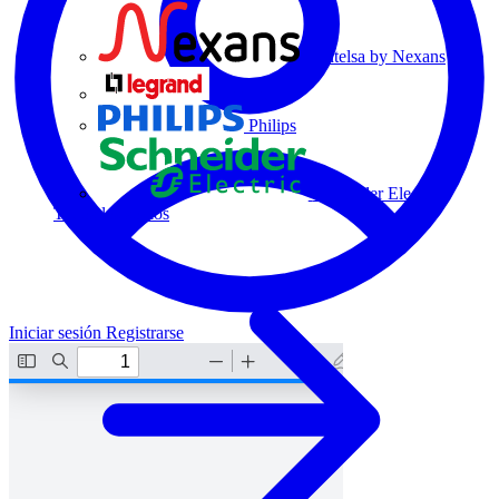
Centelsa by Nexans
Legrand
Philips
Schneider Electric
Todos los socios
Iniciar sesión
Registrarse