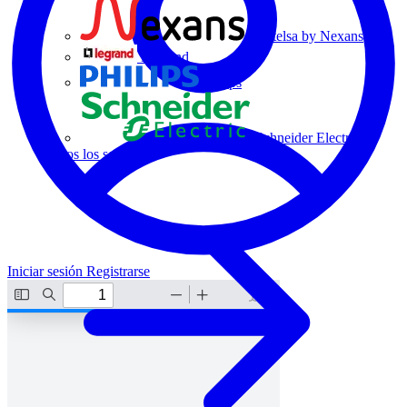
Centelsa by Nexans
Legrand
Philips
Schneider Electric
Todos los socios
Iniciar sesión
Registrarse