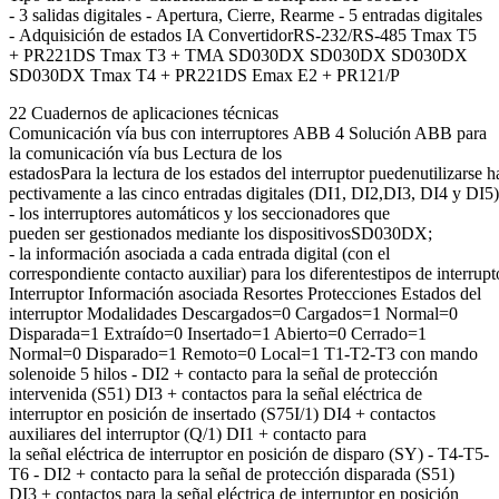
- 3 salidas digitales - Apertura, Cierre, Rearme - 5 entradas digitales
- Adquisición de estados IA ConvertidorRS-232/RS-485 Tmax T5
+ PR221DS Tmax T3 + TMA SD030DX SD030DX SD030DX
SD030DX Tmax T4 + PR221DS Emax E2 + PR121/P
22 Cuadernos de aplicaciones técnicas
Comunicación vía bus con interruptores ABB 4 Solución ABB para
la comunicación vía bus Lectura de los
estadosPara la lectura de los estados del interruptor puedenutilizarse h
pectivamente a las cinco entradas digitales (DI1, DI2,DI3, DI4 y D
- los interruptores automáticos y los seccionadores que
pueden ser gestionados mediante los dispositivosSD030DX;
- la información asociada a cada entrada digital (con el
correspondiente contacto auxiliar) para los diferentestipos de interrupt
Interruptor Información asociada Resortes Protecciones Estados del
interruptor Modalidades Descargados=0 Cargados=1 Normal=0
Disparada=1 Extraído=0 Insertado=1 Abierto=0 Cerrado=1
Normal=0 Disparado=1 Remoto=0 Local=1 T1-T2-T3 con mando
solenoide 5 hilos - DI2 + contacto para la señal de protección
intervenida (S51) DI3 + contactos para la señal eléctrica de
interruptor en posición de insertado (S75I/1) DI4 + contactos
auxiliares del interruptor (Q/1) DI1 + contacto para
la señal eléctrica de interruptor en posición de disparo (SY) - T4-T5-
T6 - DI2 + contacto para la señal de protección disparada (S51)
DI3 + contactos para la señal eléctrica de interruptor en posición