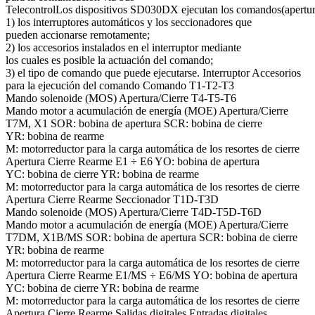
TelecontrolLos dispositivos SD030DX ejecutan los comandos(apertura, 
1) los interruptores automáticos y los seccionadores que
pueden accionarse remotamente;
2) los accesorios instalados en el interruptor mediante
los cuales es posible la actuación del comando;
3) el tipo de comando que puede ejecutarse. Interruptor Accesorios
para la ejecución del comando Comando T1-T2-T3
Mando solenoide (MOS) Apertura/Cierre T4-T5-T6
Mando motor a acumulación de energía (MOE) Apertura/Cierre
T7M, X1 SOR: bobina de apertura SCR: bobina de cierre
YR: bobina de rearme
M: motorreductor para la carga automática de los resortes de cierre
Apertura Cierre Rearme E1 ÷ E6 YO: bobina de apertura
YC: bobina de cierre YR: bobina de rearme
M: motorreductor para la carga automática de los resortes de cierre
Apertura Cierre Rearme Seccionador T1D-T3D
Mando solenoide (MOS) Apertura/Cierre T4D-T5D-T6D
Mando motor a acumulación de energía (MOE) Apertura/Cierre
T7DM, X1B/MS SOR: bobina de apertura SCR: bobina de cierre
YR: bobina de rearme
M: motorreductor para la carga automática de los resortes de cierre
Apertura Cierre Rearme E1/MS ÷ E6/MS YO: bobina de apertura
YC: bobina de cierre YR: bobina de rearme
M: motorreductor para la carga automática de los resortes de cierre
Apertura Cierre Rearme Salidas digitales Entradas digitales