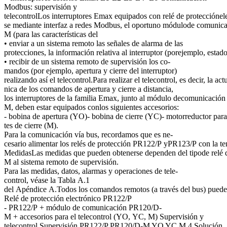
Modbus: supervisión y
telecontrolLos interruptores Emax equipados con relé de proteccióne
se mediante interfaz a redes Modbus, el oportuno módulode comuni
M (para las características del
• enviar a un sistema remoto las señales de alarma de las
protecciones, la información relativa al interruptor (porejemplo, estad
• recibir de un sistema remoto de supervisión los co-
mandos (por ejemplo, apertura y cierre del interruptor)
realizando así el telecontrol.Para realizar el telecontrol, es decir, la a
nica de los comandos de apertura y cierre a distancia,
los interruptores de la familia Emax, junto al módulo decomunicaci
M, deben estar equipados conlos siguientes accesorios:
- bobina de apertura (YO)- bobina de cierre (YC)- motorreductor para 
tes de cierre (M).
Para la comunicación vía bus, recordamos que es ne-
cesario alimentar los relés de protección PR122/P yPR123/P con la ten
MedidasLas medidas que pueden obtenerse dependen del tipode relé de
M al sistema remoto de supervisión.
Para las medidas, datos, alarmas y operaciones de tele-
control, véase la Tabla A.1
del Apéndice A.Todos los comandos remotos (a través del bus) puede
Relé de protección electrónico PR122/P
- PR122/P + módulo de comunicación PR120/D-
M + accesorios para el telecontrol (YO, YC, M) Supervisión y
telecontrol Supervisión PR122/P PR120/D-M YO YC M 4 Solución