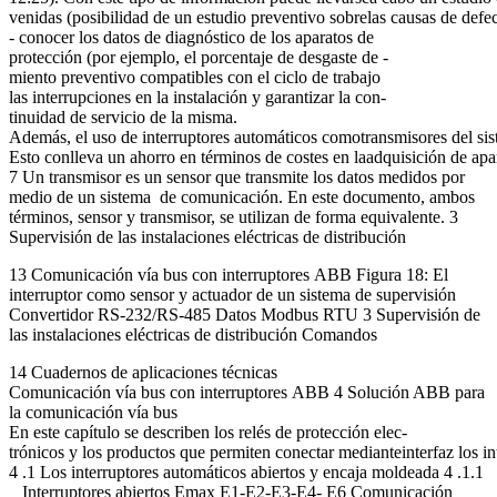
venidas (posibilidad de un estudio preventivo sobrelas causas de defec
- conocer los datos de diagnóstico de los aparatos de
protección (por ejemplo, el porcentaje de desgaste de -
miento preventivo compatibles con el ciclo de trabajo
las interrupciones en la instalación y garantizar la con-
tinuidad de servicio de la misma.
Además, el uso de interruptores automáticos comotransmisores del siste
Esto conlleva un ahorro en términos de costes en laadquisición de apar
7 Un transmisor es un sensor que transmite los datos medidos por
medio de un sistema de comunicación. En este documento, ambos
términos, sensor y transmisor, se utilizan de forma equivalente. 3
Supervisión de las instalaciones eléctricas de distribución
13 Comunicación vía bus con interruptores ABB Figura 18: El
interruptor como sensor y actuador de un sistema de supervisión
Convertidor RS-232/RS-485 Datos Modbus RTU 3 Supervisión de
las instalaciones eléctricas de distribución Comandos
14 Cuadernos de aplicaciones técnicas
Comunicación vía bus con interruptores ABB 4 Solución ABB para
la comunicación vía bus
En este capítulo se describen los relés de protección elec-
trónicos y los productos que permiten conectar medianteinterfaz los in
4 .1 Los interruptores automáticos abiertos y encaja moldeada 4 .1.1
Interruptores abiertos Emax E1-E2-E3-E4- E6 Comunicación