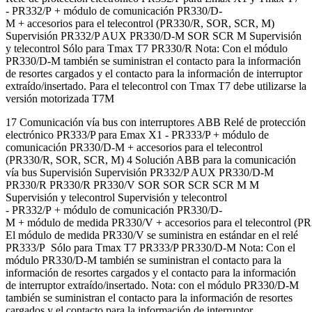
- PR332/P + módulo de comunicación PR330/D-
M + accesorios para el telecontrol (PR330/R, SOR, SCR, M)
Supervisión PR332/P AUX PR330/D-M SOR SCR M Supervisión
y telecontrol Sólo para Tmax T7 PR330/R Nota: Con el módulo
PR330/D-M también se suministran el contacto para la información
de resortes cargados y el contacto para la información de interruptor
extraído/insertado. Para el telecontrol con Tmax T7 debe utilizarse la
versión motorizada T7M
17 Comunicación vía bus con interruptores ABB Relé de protección
electrónico PR333/P para Emax X1 - PR333/P + módulo de
comunicación PR330/D-M + accesorios para el telecontrol
(PR330/R, SOR, SCR, M) 4 Solución ABB para la comunicación
vía bus Supervisión Supervisión PR332/P AUX PR330/D-M
PR330/R PR330/R PR330/V SOR SOR SCR SCR M M
Supervisión y telecontrol Supervisión y telecontrol
- PR332/P + módulo de comunicación PR330/D-
M + módulo de medida PR330/V + accesorios para el telecontrol (
El módulo de medida PR330/V se suministra en estándar en el relé
PR333/P Sólo para Tmax T7 PR333/P PR330/D-M Nota: Con el
módulo PR330/D-M también se suministran el contacto para la
información de resortes cargados y el contacto para la información
de interruptor extraído/insertado. Nota: con el módulo PR330/D-M
también se suministran el contacto para la información de resortes
cargados y el contacto para la información de interruptor