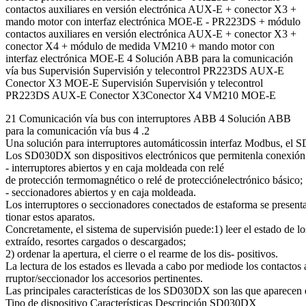
contactos auxiliares en versión electrónica AUX-E + conector X3 +
mando motor con interfaz electrónica MOE-E - PR223DS + módulo
contactos auxiliares en versión electrónica AUX-E + conector X3 +
conector X4 + módulo de medida VM210 + mando motor con
interfaz electrónica MOE-E 4 Solución ABB para la comunicación
vía bus Supervisión Supervisión y telecontrol PR223DS AUX-E
Conector X3 MOE-E Supervisión Supervisión y telecontrol
PR223DS AUX-E Conector X3Conector X4 VM210 MOE-E
21 Comunicación vía bus con interruptores ABB 4 Solución ABB
para la comunicación vía bus 4 .2
Una solución para interruptores automáticossin interfaz Modbus, e
Los SD030DX son dispositivos electrónicos que permitenla conexión
- interruptores abiertos y en caja moldeada con relé
de protección termomagnético o relé de protecciónelectrónico básico;
- seccionadores abiertos y en caja moldeada.
Los interruptores o seccionadores conectados de estaforma se prese
tionar estos aparatos.
Concretamente, el sistema de supervisión puede:1) leer el estado de los
extraído, resortes cargados o descargados;
2) ordenar la apertura, el cierre o el rearme de los dis- positivos.
La lectura de los estados es llevada a cabo por mediode los contactos au
rruptor/seccionador los accesorios pertinentes.
Las principales características de los SD030DX son las que aparecen e
Tipo de dispositivo Características Descripción SD030DX