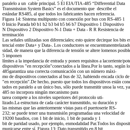
paralelo a un cable principal. 5 El EIA/TIA-485 “Differential Data
Transmission System Basics” es el documento que describe el
estándar RS485, al que todos los fabricantes hacen referencia.
Figura 14: Sistema multipunto con conexión por bus con RS-485 1
0 Inicio Parada b0 b1 b2 b3 b4 b5 b6 b7 Dispositivo 1 Dispositivo
N Dispositivo 2 Dispositivo N-1 Data + Data - R R Resistencia de
terminación
Las señales utilizadas son diferenciales; esto quiere decirque los bits 
tencial entre Data+ y Data-. Los conductores se encuentranentrelazados
sidad, de manera que la diferencia de tensión se altere lomenos posi
5 imponen
límites a la impedancia de entrada y ponen requisitos a lacorriente/po
dispositivos "en recepción"conectados a la línea.Por lo tanto, según l
485garantiza una correcta comunicación con un número máxi-
mo de dispositivos conectados al bus de 32, habiendo encada ciclo de
"en recepción".De hecho, puesto que todos los dispositivos están con
tados en paralelo a un único bus, sólo puede transmitir unoa la vez, y
485 no incorpora ningún mecanismo para
tarea compete a los niveles superiores del protocolo uti-
lizado.La estructura de cada carácter transmitido, su duración y
las mismas que las anteriormente vistas para el puertoserie RS-
232; se puede tener una transmisión programadaa una velocidad de
19200 baudios, con 1 bit de inicio, 1 bit de parada y 1
bit de paridad usado, por ejemplo, enmodalidad Par.Todos los dispos
municarse entre sí. Figura 13: Dato transmitido en 8 bit