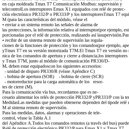
en caja moldeada Tmax T7 Comunicación Modbus: supervisión y
telecontrolLos interruptores Emax X1 equipados con relé de protec-
ción electrónico PR332/P o PR333/P y los interruptoresTmax T7 equi
M (para las características del módulo, véase el
• enviar a un sistema remoto las señales de alarma de
las protecciones, la información relativa al interruptor(por ejemplo, e
porcionadas por el relé de protección, realizando así lasupervisión.Pa
• recibir de un sistema remoto de supervisión las regula-
ciones de la funciones de protección y los comandos(por ejemplo, apertu
yTmax T7 en su versión motorizada T7M.El Tmax T7 en versión no motor
nica de los comandos de apertura y cierre a distancia,los interruptor
y Tmax T7M, junto al módulo de comunicación PR330/D-
M, deben estar equipadoscon los siguientes accesorios:
- unidad de disparo PR330/R (véase Apéndice C)
- bobina de apertura (SOR) - bobina de cierre (SCR)
- motorreductor para la carga automática de los resor-
tes de cierre (M).
Para la comunicación vía bus, recordamos que es ne-
cesario alimentar los relés de protección PR332/P yPR333/P con la ten
MedidasLas medidas que pueden obtenerse dependen del tipode relé ut
M al sistema remoto de supervisión.
Para las medidas, datos, alarmas y operaciones de tele-
control, véase la Tabla A.1
del Apéndice A.Todos los comandos remotos (a través del bus) puede
Relé de protección electrónico PR332/P para Emax X1 y Tmax T7