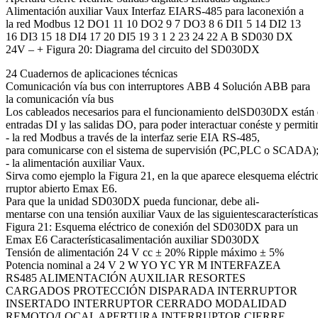
Alimentación auxiliar Vaux Interfaz EIARS-485 para laconexión a
la red Modbus 12 DO1 11 10 DO2 9 7 DO3 8 6 DI1 5 14 DI2 13
16 DI3 15 18 DI4 17 20 DI5 19 3 1 2 23 24 22 A B SD030 DX
24V – + Figura 20: Diagrama del circuito del SD030DX
24 Cuadernos de aplicaciones técnicas
Comunicación vía bus con interruptores ABB 4 Solución ABB para
la comunicación vía bus
Los cableados necesarios para el funcionamiento delSD030DX están en:- 
entradas DI y las salidas DO, para poder interactuar conéste y permitir
- la red Modbus a través de la interfaz serie EIA RS-485,
para comunicarse con el sistema de supervisión (PC,PLC o SCADA)
- la alimentación auxiliar Vaux.
Sirva como ejemplo la Figura 21, en la que aparece elesquema eléct
rruptor abierto Emax E6.
Para que la unidad SD030DX pueda funcionar, debe ali-
mentarse con una tensión auxiliar Vaux de las siguientescaracterísticas
Figura 21: Esquema eléctrico de conexión del SD030DX para un
Emax E6 Característicasalimentación auxiliar SD030DX
Tensión de alimentación 24 V cc ± 20% Ripple máximo ± 5%
Potencia nominal a 24 V 2 W YO YC YR M INTERFAZEA
RS485 ALIMENTACIÓN AUXILIAR RESORTES
CARGADOS PROTECCIÓN DISPARADA INTERRUPTOR
INSERTADO INTERRUPTOR CERRADO MODALIDAD
REMOTO/LOCAL APERTURA INTERRUPTOR CIERRE