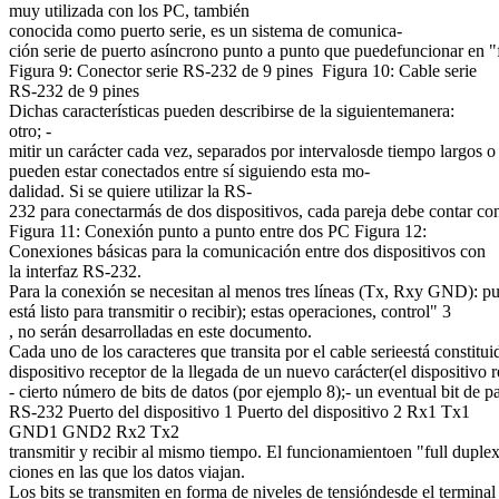
muy utilizada con los PC, también
conocida como puerto serie, es un sistema de comunica-
ción serie de puerto asíncrono punto a punto que puedefuncionar en "
Figura 9: Conector serie RS-232 de 9 pines Figura 10: Cable serie
RS-232 de 9 pines
Dichas características pueden describirse de la siguientemanera:
otro; -
mitir un carácter cada vez, separados por intervalosde tiempo largos o
pueden estar conectados entre sí siguiendo esta mo-
dalidad. Si se quiere utilizar la RS-
232 para conectarmás de dos dispositivos, cada pareja debe contar co
Figura 11: Conexión punto a punto entre dos PC Figura 12:
Conexiones básicas para la comunicación entre dos dispositivos con
la interfaz RS-232.
Para la conexión se necesitan al menos tres líneas (Tx, Rxy GND): pu
está listo para transmitir o recibir); estas operaciones, control" 3
, no serán desarrolladas en este documento.
Cada uno de los caracteres que transita por el cable serieestá constitui
dispositivo receptor de la llegada de un nuevo carácter(el dispositivo 
- cierto número de bits de datos (por ejemplo 8);- un eventual bit de p
RS-232 Puerto del dispositivo 1 Puerto del dispositivo 2 Rx1 Tx1
GND1 GND2 Rx2 Tx2
transmitir y recibir al mismo tiempo. El funcionamientoen "full duplex
ciones en las que los datos viajan.
Los bits se transmiten en forma de niveles de tensióndesde el terminal 