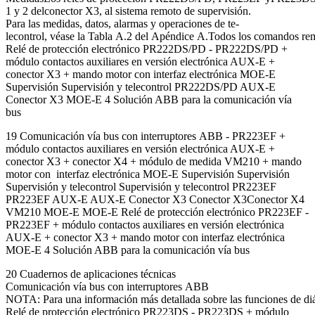
1 y 2 delconector X3, al sistema remoto de supervisión.
Para las medidas, datos, alarmas y operaciones de te-
lecontrol, véase la Tabla A.2 del Apéndice A.Todos los comandos rem
Relé de protección electrónico PR222DS/PD - PR222DS/PD +
módulo contactos auxiliares en versión electrónica AUX-E +
conector X3 + mando motor con interfaz electrónica MOE-E
Supervisión Supervisión y telecontrol PR222DS/PD AUX-E
Conector X3 MOE-E 4 Solución ABB para la comunicación vía
bus
19 Comunicación vía bus con interruptores ABB - PR223EF +
módulo contactos auxiliares en versión electrónica AUX-E +
conector X3 + conector X4 + módulo de medida VM210 + mando
motor con interfaz electrónica MOE-E Supervisión Supervisión
Supervisión y telecontrol Supervisión y telecontrol PR223EF
PR223EF AUX-E AUX-E Conector X3 Conector X3Conector X4
VM210 MOE-E MOE-E Relé de protección electrónico PR223EF -
PR223EF + módulo contactos auxiliares en versión electrónica
AUX-E + conector X3 + mando motor con interfaz electrónica
MOE-E 4 Solución ABB para la comunicación vía bus
20 Cuadernos de aplicaciones técnicas
Comunicación vía bus con interruptores ABB
NOTA: Para una información más detallada sobre las funciones de diálo
Relé de protección electrónico PR223DS - PR223DS + módulo