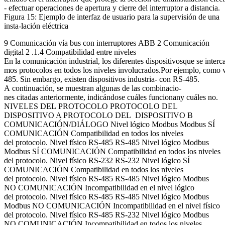
- efectuar operaciones de apertura y cierre del interruptor a distancia.
Figura 15: Ejemplo de interfaz de usuario para la supervisión de una
insta-lación eléctrica
9 Comunicación vía bus con interruptores ABB 2 Comunicación
digital 2 .1.4 Compatibilidad entre niveles
En la comunicación industrial, los diferentes dispositivosque se inter
mos protocolos en todos los niveles involucrados.Por ejemplo, como 
485. Sin embargo, existen dispositivos industria- con RS-485.
A continuación, se muestran algunas de las combinacio-
nes citadas anteriormente, indicándose cuáles funcionany cuáles no.
NIVELES DEL PROTOCOLO PROTOCOLO DEL
DISPOSITIVO A PROTOCOLO DEL DISPOSITIVO B
COMUNICACIÓN/DIÁLOGO Nivel lógico Modbus Modbus SÍ
COMUNICACIÓN Compatibilidad en todos los niveles
del protocolo. Nivel físico RS-485 RS-485 Nivel lógico Modbus
Modbus SÍ COMUNICACIÓN Compatibilidad en todos los niveles
del protocolo. Nivel físico RS-232 RS-232 Nivel lógico SÍ
COMUNICACIÓN Compatibilidad en todos los niveles
del protocolo. Nivel físico RS-485 RS-485 Nivel lógico Modbus
NO COMUNICACIÓN Incompatibilidad en el nivel lógico
del protocolo. Nivel físico RS-485 RS-485 Nivel lógico Modbus
Modbus NO COMUNICACIÓN Incompatibilidad en el nivel físico
del protocolo. Nivel físico RS-485 RS-232 Nivel lógico Modbus
NO COMUNICACIÓN Incompatibilidad en todos los niveles