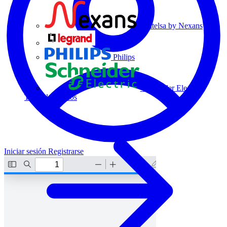
Centelsa by Nexans
Legrand
Philips
Schneider Electric
Todos los socios
Iniciar sesión
Registrarse