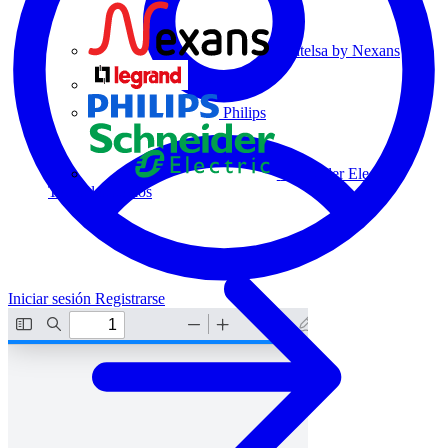
Centelsa by Nexans
Legrand
Philips
Schneider Electric
Todos los socios
Iniciar sesión
Registrarse