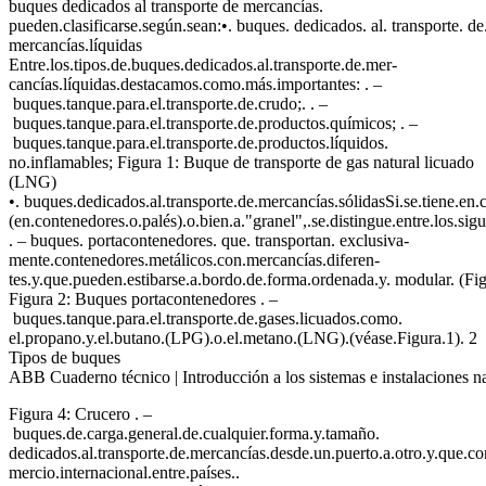
buques dedicados al transporte de mercancías.
pueden.clasificarse.según.sean:•. buques. dedicados. al. transporte. de.
mercancías.líquidas
Entre.los.tipos.de.buques.dedicados.al.transporte.de.mer-
cancías.líquidas.destacamos.como.más.importantes: . –
buques.tanque.para.el.transporte.de.crudo;. . –
buques.tanque.para.el.transporte.de.productos.químicos; . –
buques.tanque.para.el.transporte.de.productos.líquidos.
no.inflamables; Figura 1: Buque de transporte de gas natural licuado
(LNG)
•. buques.dedicados.al.transporte.de.mercancías.sólidasSi.se.tiene.en
(en.contenedores.o.palés).o.bien.a."granel",.se.distingue.entre.los.sigu
. – buques. portacontenedores. que. transportan. exclusiva-
mente.contenedores.metálicos.con.mercancías.diferen-
tes.y.que.pueden.estibarse.a.bordo.de.forma.ordenada.y. modular. (Figura.
Figura 2: Buques portacontenedores . –
buques.tanque.para.el.transporte.de.gases.licuados.como.
el.propano.y.el.butano.(LPG).o.el.metano.(LNG).(véase.Figura.1). 2
Tipos de buques
ABB Cuaderno técnico | Introducción a los sistemas e instalaciones n
Figura 4: Crucero . –
buques.de.carga.general.de.cualquier.forma.y.tamaño.
dedicados.al.transporte.de.mercancías.desde.un.puerto.a.otro.y.que.co
mercio.internacional.entre.países..