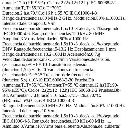
durante.12.h.(HR.95%). Ciclos:.2.(2x.12+12.h) IEC.60068-2-2.
Aumentar.T,.T=55.°C.o.T=70°C
Duración.2 h.a.70.°C.o.16 h.a.55.°C IEC.61000-4-3
Rango.de.frecuencias.80 MHz-2 GHz. Modulación.80%.a.1000.Hz.
Intensidad.del.campo.10.V/m.
Frecuencia.de.barrido.menor.de.1,5x10 -3 .dec/s,.o. 1%./segundo
IEC.61000-4-6. Rango.de.frecuencias.150 kHz-80 MHz.
Amplitud.3.V.rms. Modulación.80%.a.1000 Hz.
Frecuencia.de.barrido.menor.de.1,5x10 -3 .dec/s,.o.1%./ segundo
DNV Rango.de.frecuencias:.5-13,2.Hz Desplazamiento:.1 mm
Rango.de.frecuencias:.13,2-100.Hz Aceleración:.0,7.g
Velocidad.de.barrido:.máx.1.oct/min Variaciones.de.tensión.
(estacionario).%.+10/-10 Transitorios.de.tensión.
(duración.1,5.s).+20/-20 Variaciones.de.frecuencia.
(estacionario).%.+5/-5 Transitorios.de.frecuencia.
(duración.5.s).+10/-10 IEC.60068-2-30.Prueba.Db
Aumentar.T,.T=55.°C..Mantener.T=55.°C durante.12.h.(HR.90-
96%.a.55°C). Ciclos:.2.(2x.12+12.h) IEC.60068-2-2.Pruebas.Bb-
Bd. Aumentar.T.-.Duración 16 h.a.55.°C.+.2h.a.70.°C.
(HR.máx.55%) Clase.B IEC.61000-4-3
Rango.de.frecuencias.80 MHz-2 GHz. Modulación.80%.a.1000 Hz.
Intensidad.del.campo.10.V/m.
Frecuencia.de.barrido.menor.de.1,5x10 -3 .dec/s,.o. 1%./segundo
IEC.61000-4-6. Rango.de.frecuencias.150 kHz-80 MHz......
Amplitud.3.V.rms.(10.V.rms.para.el.puente.y.la.zona.de. cubierta)