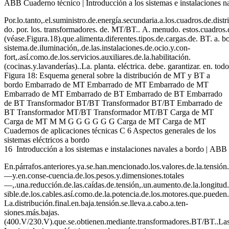
ABB Cuaderno técnico | Introducción a los sistemas e instalaciones 
Por.lo.tanto,.el.suministro.de.energía.secundaria.a.los.cuadros.de.dist
do. por. los. transformadores. de. MT/BT.. A. menudo. estos.cuadros.d
(véase.Figura.18).que.alimenta.diferentes.tipos.de.cargas.de. BT. a. bord
sistema.de.iluminación,.de.las.instalaciones.de.ocio.y.con-
fort,.así.como.de.los.servicios.auxiliares.de.la.habilitación.
(cocinas.y.lavanderías)..La. planta. eléctrica. debe. garantizar. en. t
Figura 18: Esquema general sobre la distribución de MT y BT a
bordo Embarrado de MT Embarrado de MT Embarrado de MT
Embarrado de MT Embarrado de BT Embarrado de BT Embarrado
de BT Transformador BT/BT Transformador BT/BT Embarrado de
BT Transformador MT/BT Transformador MT/BT Carga de MT
Carga de MT M M G G G G G G Carga de MT Carga de MT
Cuadernos de aplicaciones técnicas C 6 Aspectos generales de los
sistemas eléctricos a bordo
16 Introducción a los sistemas e instalaciones navales a bordo | AB
En.párrafos.anteriores.ya.se.han.mencionado.los.valores.de.la.tensión.
—y.en.conse-cuencia.de.los.pesos.y.dimensiones.totales
—,.una.reducción.de.las.caídas.de.tensión,.un.aumento.de.la.longitud
sible.de.los.cables.así.como.de.la.potencia.de.los.motores.que.pueden.
La.distribución.final.en.baja.tensión.se.lleva.a.cabo.a.ten-
siones.más.bajas.
(400.V/230.V).que.se.obtienen.mediante.transformadores.BT/BT..Las.frec