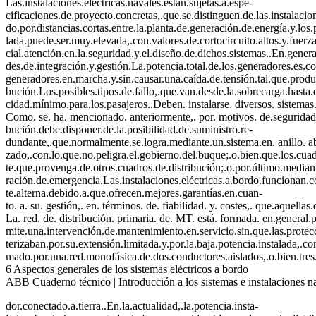
Las.instalaciones.eléctricas.navales.están.sujetas.a.espe-
cificaciones.de.proyecto.concretas,.que.se.distinguen.de.las.instalacion
do.por.distancias.cortas.entre.la.planta.de.generación.de.energía.y.los
lada.puede.ser.muy.elevada,.con.valores.de.cortocircuito.altos.y.fuerz
cial.atención.en.la.seguridad.y.el.diseño.de.dichos.sistemas..En.genera
des.de.integración.y.gestión.La.potencia.total.de.los.generadores.es.co
generadores.en.marcha.y.sin.causar.una.caída.de.tensión.tal.que.produz
bución.Los.posibles.tipos.de.fallo,.que.van.desde.la.sobrecarga.hasta.e
cidad.mínimo.para.los.pasajeros..Deben. instalarse. diversos. sistemas
Como. se. ha. mencionado. anteriormente,. por. motivos. de.seguridad.de
bución.debe.disponer.de.la.posibilidad.de.suministro.re-
dundante,.que.normalmente.se.logra.mediante.un.sistema.en. anillo. abie
zado,.con.lo.que.no.peligra.el.gobierno.del.buque;.o.bien.que.los.cu
te.que.provenga.de.otros.cuadros.de.distribución;.o.por.último.median
ración.de.emergencia.Las.instalaciones.eléctricas.a.bordo.funcionan.c
te.alterna.debido.a.que.ofrecen.mejores.garantías.en.cuan-
to. a. su. gestión,. en. términos. de. fiabilidad. y. costes,. que.aquell
La. red. de. distribución. primaria. de. MT. está. formada. en.general.
mite.una.intervención.de.mantenimiento.en.servicio.sin.que.las.protecci
terizaban.por.su.extensión.limitada.y.por.la.baja.potencia.instalada,.c
mado.por.una.red.monofásica.de.dos.conductores.aislados,.o.bien.tres
6 Aspectos generales de los sistemas eléctricos a bordo
ABB Cuaderno técnico | Introducción a los sistemas e instalaciones 
dor.conectado.a.tierra..En.la.actualidad,.la.potencia.insta-