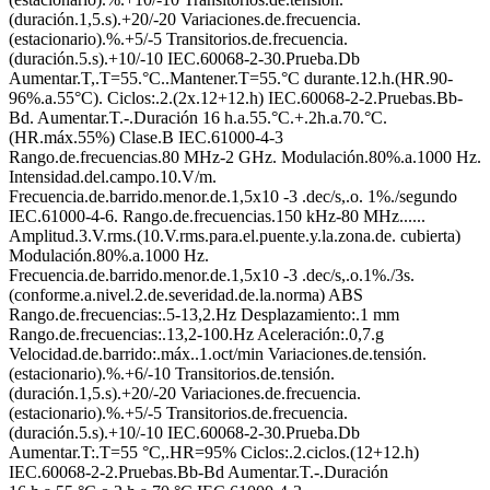
(duración.1,5.s).+20/-20 Variaciones.de.frecuencia.
(estacionario).%.+5/-5 Transitorios.de.frecuencia.
(duración.5.s).+10/-10 IEC.60068-2-30.Prueba.Db
Aumentar.T,.T=55.°C..Mantener.T=55.°C durante.12.h.(HR.90-
96%.a.55°C). Ciclos:.2.(2x.12+12.h) IEC.60068-2-2.Pruebas.Bb-
Bd. Aumentar.T.-.Duración 16 h.a.55.°C.+.2h.a.70.°C.
(HR.máx.55%) Clase.B IEC.61000-4-3
Rango.de.frecuencias.80 MHz-2 GHz. Modulación.80%.a.1000 Hz.
Intensidad.del.campo.10.V/m.
Frecuencia.de.barrido.menor.de.1,5x10 -3 .dec/s,.o. 1%./segundo
IEC.61000-4-6. Rango.de.frecuencias.150 kHz-80 MHz......
Amplitud.3.V.rms.(10.V.rms.para.el.puente.y.la.zona.de. cubierta)
Modulación.80%.a.1000 Hz.
Frecuencia.de.barrido.menor.de.1,5x10 -3 .dec/s,.o.1%./3s.
(conforme.a.nivel.2.de.severidad.de.la.norma) ABS
Rango.de.frecuencias:.5-13,2.Hz Desplazamiento:.1 mm
Rango.de.frecuencias:.13,2-100.Hz Aceleración:.0,7.g
Velocidad.de.barrido:.máx..1.oct/min Variaciones.de.tensión.
(estacionario).%.+6/-10 Transitorios.de.tensión.
(duración.1,5.s).+20/-20 Variaciones.de.frecuencia.
(estacionario).%.+5/-5 Transitorios.de.frecuencia.
(duración.5.s).+10/-10 IEC.60068-2-30.Prueba.Db
Aumentar.T:.T=55 °C,.HR=95% Ciclos:.2.ciclos.(12+12.h)
IEC.60068-2-2.Pruebas.Bb-Bd Aumentar.T.-.Duración