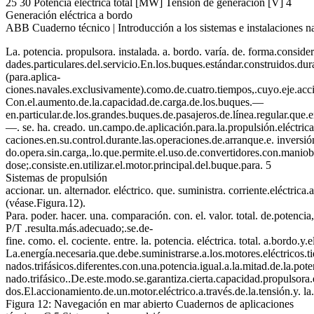
25 30 Potencia eléctrica total [MW] Tensión de generación [V] 4
Generación eléctrica a bordo
ABB Cuaderno técnico | Introducción a los sistemas e instalaciones n
La. potencia. propulsora. instalada. a. bordo. varía. de. forma.conside
dades.particulares.del.servicio.En.los.buques.estándar.construidos.dur
(para.aplica-
ciones.navales.exclusivamente).como.de.cuatro.tiempos,.cuyo.eje.acci
Con.el.aumento.de.la.capacidad.de.carga.de.los.buques.—
en.particular.de.los.grandes.buques.de.pasajeros.de.línea.regular.que.e
—. se. ha. creado. un.campo.de.aplicación.para.la.propulsión.eléctrica
caciones.en.su.control.durante.las.operaciones.de.arranque.e. inversión
do.opera.sin.carga,.lo.que.permite.el.uso.de.convertidores.con.maniobr
dose;.consiste.en.utilizar.el.motor.principal.del.buque.para. 5
Sistemas de propulsión
accionar. un. alternador. eléctrico. que. suministra. corriente.eléctr
(véase.Figura.12).
Para. poder. hacer. una. comparación. con. el. valor. total. de.potencia
P/T .resulta.más.adecuado;.se.de-
fine. como. el. cociente. entre. la. potencia. eléctrica. total. a.bordo.
La.energía.necesaria.que.debe.suministrarse.a.los.motores.eléctricos.t
nados.trifásicos.diferentes.con.una.potencia.igual.a.la.mitad.de.la.pote
nado.trifásico..De.este.modo.se.garantiza.cierta.capacidad.propulsora.
dos.El.accionamiento.de.un.motor.eléctrico.a.través.de.la.tensión.y. la.
Figura 12: Navegación en mar abierto Cuadernos de aplicaciones