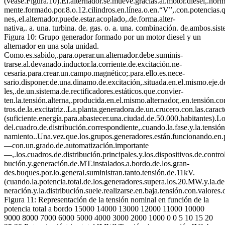
(véase.Figura.10).El.alternador.se.mueve.gracias.al.motor.diesel,.norm
mente.formado.por.8.o.12.cilindros.en.línea.o.en.“V”,.con.potencias.
nes,.el.alternador.puede.estar.acoplado,.de.forma.alter-
nativa,. a. una. turbina. de. gas. o. a. una. combinación. de.ambos.sis
Figura 10: Grupo generador formado por un motor diesel y un
alternador en una sola unidad.
Como.es.sabido,.para.operar.un.alternador.debe.suminis-
trarse.al.devanado.inductor.la.corriente.de.excitación.ne-
cesaria.para.crear.un.campo.magnético;.para.ello.es.nece-
sario.disponer.de.una.dinamo.de.excitación,.situada.en.el.mismo.eje.de
les,.de.un.sistema.de.rectificadores.estáticos.que.convier-
ten.la.tensión.alterna,.producida.en.el.mismo.alternador,.en.tensión.co
tros.de.la.excitatriz..La.planta.generadora.de.un.crucero.con.las.car
(suficiente.energía.para.abastecer.una.ciudad.de.50.000.habitantes).L
del.cuadro.de.distribución.correspondiente,.cuando.la.fase.y.la.tensi
namiento..Una.vez.que.los.grupos.generadores.están.funcionando.en.para
—con.un.grado.de.automatización.importante
—,.los.cuadros.de.distribución.principales.y.los.dispositivos.de.contr
bución.y.generación.de.MT.instalados.a.bordo.de.los.gran-
des.buques.por.lo.general.suministran.tanto.tensión.de.11kV.
(cuando.la.potencia.total.de.los.generadores.supera.los.20.MW.y.la.de
neración.y.la.distribución.suele.realizarse.en.baja.tensión.con.valores
Figura 11: Representación de la tensión nominal en función de la
potencia total a bordo 15000 14000 13000 12000 11000 10000
9000 8000 7000 6000 5000 4000 3000 2000 1000 0 0 5 10 15 20