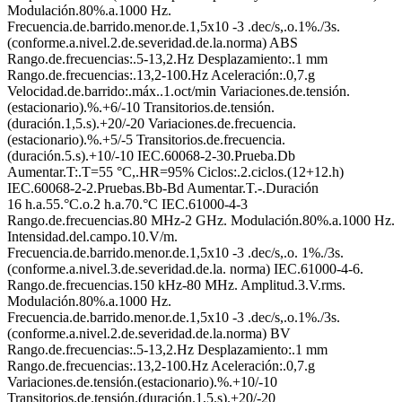
Modulación.80%.a.1000 Hz.
Frecuencia.de.barrido.menor.de.1,5x10 -3 .dec/s,.o.1%./3s.
(conforme.a.nivel.2.de.severidad.de.la.norma) ABS
Rango.de.frecuencias:.5-13,2.Hz Desplazamiento:.1 mm
Rango.de.frecuencias:.13,2-100.Hz Aceleración:.0,7.g
Velocidad.de.barrido:.máx..1.oct/min Variaciones.de.tensión.
(estacionario).%.+6/-10 Transitorios.de.tensión.
(duración.1,5.s).+20/-20 Variaciones.de.frecuencia.
(estacionario).%.+5/-5 Transitorios.de.frecuencia.
(duración.5.s).+10/-10 IEC.60068-2-30.Prueba.Db
Aumentar.T:.T=55 °C,.HR=95% Ciclos:.2.ciclos.(12+12.h)
IEC.60068-2-2.Pruebas.Bb-Bd Aumentar.T.-.Duración
16 h.a.55.°C.o.2 h.a.70.°C IEC.61000-4-3
Rango.de.frecuencias.80 MHz-2 GHz. Modulación.80%.a.1000 Hz.
Intensidad.del.campo.10.V/m.
Frecuencia.de.barrido.menor.de.1,5x10 -3 .dec/s,.o. 1%./3s.
(conforme.a.nivel.3.de.severidad.de.la. norma) IEC.61000-4-6.
Rango.de.frecuencias.150 kHz-80 MHz. Amplitud.3.V.rms.
Modulación.80%.a.1000 Hz.
Frecuencia.de.barrido.menor.de.1,5x10 -3 .dec/s,.o.1%./3s.
(conforme.a.nivel.2.de.severidad.de.la.norma) BV
Rango.de.frecuencias:.5-13,2.Hz Desplazamiento:.1 mm
Rango.de.frecuencias:.13,2-100.Hz Aceleración:.0,7.g
Variaciones.de.tensión.(estacionario).%.+10/-10
Transitorios.de.tensión.(duración.1,5.s).+20/-20