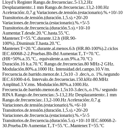
Lloyd’s Register Rango.de.frecuencias:.5-13,2.Hz
Desplazamiento:.1 mm Rango.de.frecuencias:.13,2-100.Hz
Aceleración:.0,7.g Variaciones.de.tensión.(estacionario).%.+10/-10
Transitorios.de.tensión.(duración.1,5.s).+20/-20
Variaciones.de.frecuencia.(estacionario).%.+5/-5
Transitorios.de.frecuencia.(duración.5.s).+10/-10
Aumentar.T.desde.20.°C.hasta.55.°C.
Mantener.T=55.°C.durante.12.h (HR.90-
100%)..Disminuir.T.hasta.20.°C.
Mantener.T=20.°C.durante.al.menos.6.h (HR.80-100%).2.ciclos
IEC.60068-2-2.Pruebas.Bb-Bd Aumentar.T,.T=70.°C.
(HR=50%.a.35.°C,. equivalente.a.un.9%.a.70.°C)
Duración.16 h.a.70.°C Rango.de.frecuencias.80 MHz-2 GHz.
Modulación.80%.a.1000 Hz. Intensidad.del.campo.10.V/m.
Frecuencia.de.barrido.menor.de.1,5x10 -3 .dec/s,.o. 1%./segundo
IEC.61000-4-6. Intervalo.de.frecuencias.150.kHz-80.MHz
Amplitud.3.V.rms. Modulación.80%.a.1000.Hz.
Frecuencia.de.barrido.menor.de.1,5x10-3.dec/s,.o.1%./ segundo
RINA Rango.de.frecuencias:.5-13,2.Hz Desplazamiento:.1 mm
Rango.de.frecuencias:.13,2-100.Hz Aceleración:.0,7.g
Variaciones.de.tensión.(estacionario).%.+6/-10
Transitorios.de.tensión.(duración.1,5.s).+20/-20
Variaciones.de.frecuencia.(estacionario).%.+5/-5
Transitorios.de.frecuencia.(duración.5.s).+10/-10 IEC.60068-2-
30.Prueba.Db Aumentar.T,.T=55.°C..Mantener.T=55.°C