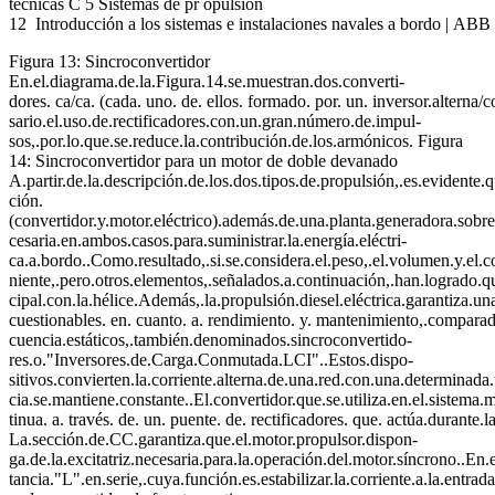
técnicas C 5 Sistemas de pr opulsión
12 Introducción a los sistemas e instalaciones navales a bordo | AB
Figura 13: Sincroconvertidor
En.el.diagrama.de.la.Figura.14.se.muestran.dos.converti-
dores. ca/ca. (cada. uno. de. ellos. formado. por. un. inversor.alterna
sario.el.uso.de.rectificadores.con.un.gran.número.de.impul-
sos,.por.lo.que.se.reduce.la.contribución.de.los.armónicos. Figura
14: Sincroconvertidor para un motor de doble devanado
A.partir.de.la.descripción.de.los.dos.tipos.de.propulsión,.es.evidente
ción.
(convertidor.y.motor.eléctrico).además.de.una.planta.generadora.sobre
cesaria.en.ambos.casos.para.suministrar.la.energía.eléctri-
ca.a.bordo..Como.resultado,.si.se.considera.el.peso,.el.volumen.y.el.
niente,.pero.otros.elementos,.señalados.a.continuación,.han.logrado.que
cipal.con.la.hélice.Además,.la.propulsión.diesel.eléctrica.garantiza.una
cuestionables. en. cuanto. a. rendimiento. y. mantenimiento,.comparad
cuencia.estáticos,.también.denominados.sincroconvertido-
res.o."Inversores.de.Carga.Conmutada.LCI"..Estos.dispo-
sitivos.convierten.la.corriente.alterna.de.una.red.con.una.determinada.
cia.se.mantiene.constante..El.convertidor.que.se.utiliza.en.el.sistema.
tinua. a. través. de. un. puente. de. rectificadores. que. actúa.durante.l
La.sección.de.CC.garantiza.que.el.motor.propulsor.dispon-
ga.de.la.excitatriz.necesaria.para.la.operación.del.motor.síncrono..En
tancia."L".en.serie,.cuya.función.es.estabilizar.la.corriente.a.la.entra