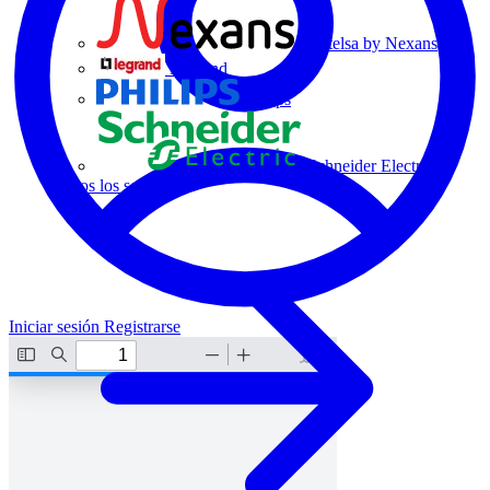
Centelsa by Nexans
Legrand
Philips
Schneider Electric
Todos los socios
Iniciar sesión
Registrarse