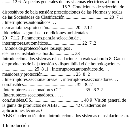
........ 12 6 Aspectos generales de los sistemas eléctricos a bordo
................................................... 15 7 Condiciones de selección de
dispositivos de baja tensión: prescripciones de las Normas y reglas
de las Sociedades de Clasificación ..................................... 20 7 .1
. Interruptores.automáticos. . .
de.maniobra.y.protección....................... 20 7.1.1
.Idoneidad.según.las. . condiciones.ambientales...............................
20 7.1.2 .Parámetros.para.la.selección.de .
interruptores.automáticos............................. 22 7 .2
. Modos.de.protección.de.los.equipos . .
eléctricos.instalados.a.bordo.................. 23
Introducción.a.los.sistemas.e.instalaciones.navales.a.bordo 8 Gama
de productos de baja tensión y disponibilidad de homologaciones
........................... 25 8 .1 . Interruptores.automáticos.de. . .
maniobra.y.protección............................ 25 8 .2
. Interruptores.seccionadores.e . . interruptores.seccionadores. . .
con.fusibles............................................. 35 8.2.1
.Interruptores.seccionadores.OT..................... 35 8.2.2
.Interruptores.seccionadores. . . . .
con.fusibles.OS............................................. 40 9 Visión general de
la gama de productos de ABB .............. 42 Cuadernos de
aplicaciones técnicas C
ABB Cuaderno técnico | Introducción a los sistemas e instalaciones n
1 Introducción