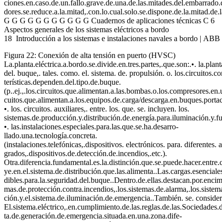
ciones.en.caso.de.un.fallo.grave.de.una.de.las.mitades.del.embarrado.
dores.se.reduce.a.la.mitad,.con.lo.cual.solo.se.dispone.de.la.mitad.de.l
G G G G G G G G G G G Cuadernos de aplicaciones técnicas C 6
Aspectos generales de los sistemas eléctricos a bordo
18 Introducción a los sistemas e instalaciones navales a bordo | AB
Figura 22: Conexión de alta tensión en puerto (HVSC)
La.planta.eléctrica.a.bordo.se.divide.en.tres.partes,.que.son:.•. la.plan
del. buque,. tales. como. el. sistema. de. propulsión. o. los.circuitos.c
terísticas.dependen.del.tipo.de.buque.
(p..ej.,.los.circuitos.que.alimentan.a.las.bombas.o.los.compresores.en.
cuitos.que.alimentan.a.los.equipos.de.carga/descarga.en.buques.porta
•. los. circuitos. auxiliares,. entre. los. que. se. incluyen. los.
sistemas.de.producción.y.distribución.de.energía.para.iluminación.y.fue
•. las.instalaciones.especiales.para.las.que.se.ha.desarro-
llado.una.tecnología.concreta.
(instalaciones.telefónicas,.dispositivos. electrónicos. para. diferentes.
grados,.dispositivos.de.detección.de.incendios,.etc.).
Otra.diferencia.fundamental.es.la.distinción.que.se.puede.hacer.entre.c
ye.en.el.sistema.de.distribución.que.las.alimenta..Las.cargas.esencial
dibles.para.la.seguridad.del.buque..Dentro.de.ellas.destacan.por.encima
mas.de.protección.contra.incendios,.los.sistemas.de.alarma,.los.siste
ción.y.el.sistema.de.iluminación.de.emergencia..También. se. considera
El.sistema.eléctrico,.en.cumplimiento.de.las.reglas.de.las.Sociedades.
ta.de.generación.de.emergencia.situada.en.una.zona.dife-