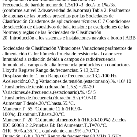
Frecuencia.de.barrido.menor.de.1,5x10 -3 .dec/s,.o.1%./3s.
(conforme.a.nivel.2.de.severidad.de.la.norma) Tabla 2: Parámetros
de algunas de las pruebas prescritas por las Sociedades de
Clasificación Cuadernos de aplicaciones técnicas C 7 Condiciones
de selección de dispositivos de baja tensión: pr escripciones de las
Normas y reglas de las Sociedades de Clasificación
20 Introducción a los sistemas e instalaciones navales a bordo | AB
Sociedades de Clasificación Vibraciones Variaciones parámetros de
alimentación Calor húmedo Prueba de resistencia al calor seco
Inmunidad a radiación debida a campos de radiofrecuencia
Inmunidad a campos de alta frecuencia producidos en conductores
Lloyd’s Register Rango.de.frecuencias:.5-13,2.Hz
Desplazamiento:.1 mm Rango.de.frecuencias:.13,2-100.Hz
Aceleración:.0,7.g Variaciones.de.tensión.(estacionario).%.+10/-10
Transitorios.de.tensión.(duración.1,5.s).+20/-20
Variaciones.de.frecuencia.(estacionario).%.+5/-5
Transitorios.de.frecuencia.(duración.5.s).+10/-10
Aumentar.T.desde.20.°C.hasta.55.°C.
Mantener.T=55.°C.durante.12.h (HR.90-
100%)..Disminuir.T.hasta.20.°C.
Mantener.T=20.°C.durante.al.menos.6.h (HR.80-100%).2.ciclos
IEC.60068-2-2.Pruebas.Bb-Bd Aumentar.T,.T=70.°C.
(HR=50%.a.35.°C,. equivalente.a.un.9%.a.70.°C)
Duración.16 h.a.70.°C Rango.de.frecuencias.80 MHz-2 GHz.