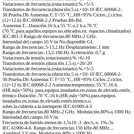
Variaciones.de.frecuencia.(estacionario).%.+5/-5
Transitorios.de.frecuencia.(duración.5.s).+10/-10 IEC.60068-2-
30.Prueba.Db Aumentar.T:.T=55 °C,.HR=95% Ciclos:.2.ciclos.
(12+12.h) IEC.60068-2-2.Pruebas.Bb-Bd.
Aumentar.T.-.Duración.16 h.a.55.°C.o.2 h.a.70.°C
(70.°C.para.aquellos.equipos.no.ubicados.en. espacios.climatizados)
IEC.801-3 Rango.de.frecuencias.80 MHz-2 GHz.
Intensidad.del.campo.10.V/m No.disponible GL
Rango.de.frecuencias:.5-13,2.Hz Desplazamiento:.1 mm
Rango.de.frecuencias:.13,2-100.Hz Aceleración:.0,7.g
Variaciones.de.tensión.(estacionario).%.+6/-10
Transitorios.de.tensión.(duración.1,5.s).+20/-20
Variaciones.de.frecuencia.(estacionario).%.+5/-5
Transitorios.de.frecuencia.(duración.5.s).+10/-10 IEC.60068-2-
30.Prueba.Db Aumentar.T:.T=55 °C,.HR=95% Ciclos:.2.ciclos.
(12+12 h) IEC.60068-2-2 Aumentar.temperatura:.55.°C.16 h.
(HR.máx=50%). para.equipos.instalados.en.zonas.de.elevado.estrés.
térmico Duración:.70 °C.16 h.(HR.máx=50%).para.equipos.
instalados.en.zonas.de.elevado.estrés.térmico.o.
sobre.la.cubierta.a.la.intemperie IEC.61000-4-3
Rango.de.frecuencias.80 MHz-2 GHz. Modulación.80%.a.1000 Hz.
Intensidad.del.campo.10.V/m.
Frecuencia.de.barrido.menor.de.1,5x10 -3 .dec/s,.o. 1%./3s
IEC.61000-4-6. Rango.de.frecuencias.150 kHz-80 MHz....
Amplitud.3.V.rms. Modulación.80%.a.1000 Hz.