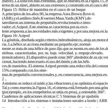
(babor)..La.solución.más.extendida,.que.se.muestra.en.la.Figura.15,.es.
terior.de.un.túnel,.abierto.en.sus.extremos.y.construido.en.el.casco.de
Figura 15: Hélice de maniobra en el casco de un buque
A.principios.de.los.años.90,.la.empresa.Asea.Brown.Bove-ri.
(ABB).y.el.astillero.finés.Kvaerner.Masa.Yards.(KMY).de-
sarrollaron.un.sistema.de.propulsión.revolucionario.e.inno-
vador:.el.Azipod..Este.sistema.se.caracteriza.por.su.exce-
lente.respuesta.a.las.necesidades.más.exigentes.y.por.una.mejora.en.l
Figura 16: Azipod
La.góndola,.diseñada.según.criterios.hidrodinámicos,.aloja.un.motor.
cia..La.hélice.se.acciona.mediante.un.pequeño.eje;.normal-
mente.se.trata.de.una.hélice.de.paso.fijo.que.se.monta.en.uno.de.los.
niobras. caracterizadas. por. su. baja. velocidad. y. empuje.elevado.
(remolcadores)..El.dispositivo.puede.rotar.360°.alrededor.de.su.eje.ver
cional,.haciendo.innecesario.el.uso.del.timón.y.de.las.héli-
ces.de.maniobra..El.sistema.Azipod.permite.una.reducción.del.consum
15%.comparado.con.los.siste-
mas.de.propulsión.convencionales.y,.en.consecuencia,.una.mejora.en.
2 ..
Asimismo.se.reduce.el.ruido.y.las.vibraciones.y.se.optimiza.el.espacio
Tal.y.como.muestra.la.Figura.16,.el.sistema.está.formado.por.una.gónd
(por.ejemplo,.en.los.rompehielos.se.sitúa.en.proa),.y.orientable.360°.
Cuadernos de aplicaciones técnicas C 5 Sistemas de pr opulsión
14 Introducción a los sistemas e instalaciones navales a bordo | AB