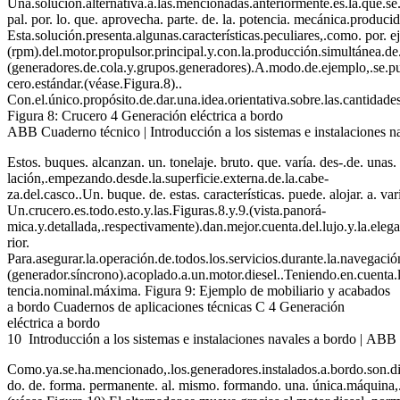
Una.solución.alternativa.a.las.mencionadas.anteriormente.es.la.que.se.
pal. por. lo. que. aprovecha. parte. de. la. potencia. mecánica.producida
Esta.solución.presenta.algunas.características.peculiares,.como. por. 
(rpm).del.motor.propulsor.principal.y.con.la.producción.simultánea.de
(generadores.de.cola.y.grupos.generadores).A.modo.de.ejemplo,.se.pued
cero.estándar.(véase.Figura.8)..
Con.el.único.propósito.de.dar.una.idea.orientativa.sobre.las.cantidad
Figura 8: Crucero 4 Generación eléctrica a bordo
ABB Cuaderno técnico | Introducción a los sistemas e instalaciones n
Estos. buques. alcanzan. un. tonelaje. bruto. que. varía. des-.de. unas
lación,.empezando.desde.la.superficie.externa.de.la.cabe-
za.del.casco..Un. buque. de. estas. características. puede. alojar. a. 
Un.crucero.es.todo.esto.y.las.Figuras.8.y.9.(vista.panorá-
mica.y.detallada,.respectivamente).dan.mejor.cuenta.del.lujo.y.la.elega
rior.
Para.asegurar.la.operación.de.todos.los.servicios.durante.la.navegación
(generador.síncrono).acoplado.a.un.motor.diesel..Teniendo.en.cuenta.l
tencia.nominal.máxima. Figura 9: Ejemplo de mobiliario y acabados
a bordo Cuadernos de aplicaciones técnicas C 4 Generación
eléctrica a bordo
10 Introducción a los sistemas e instalaciones navales a bordo | AB
Como.ya.se.ha.mencionado,.los.generadores.instalados.a.bordo.son.dis
do. de. forma. permanente. al. mismo. formando. una. única.máquina