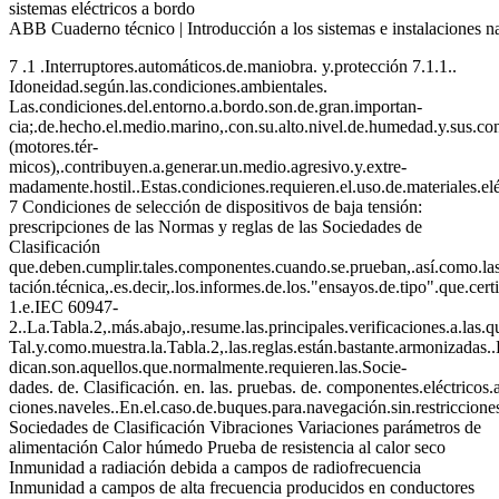
sistemas eléctricos a bordo
ABB Cuaderno técnico | Introducción a los sistemas e instalaciones 
7 .1 .Interruptores.automáticos.de.maniobra. y.protección 7.1.1..
Idoneidad.según.las.condiciones.ambientales.
Las.condiciones.del.entorno.a.bordo.son.de.gran.importan-
cia;.de.hecho.el.medio.marino,.con.su.alto.nivel.de.humedad.y.sus.con
(motores.tér-
micos),.contribuyen.a.generar.un.medio.agresivo.y.extre-
madamente.hostil..Estas.condiciones.requieren.el.uso.de.materiales.elé
7 Condiciones de selección de dispositivos de baja tensión:
prescripciones de las Normas y reglas de las Sociedades de
Clasificación
que.deben.cumplir.tales.componentes.cuando.se.prueban,.así.como.las
tación.técnica,.es.decir,.los.informes.de.los."ensayos.de.tipo".que.c
1.e.IEC 60947-
2..La.Tabla.2,.más.abajo,.resume.las.principales.verificaciones.a.las.q
Tal.y.como.muestra.la.Tabla.2,.las.reglas.están.bastante.armonizadas.
dican.son.aquellos.que.normalmente.requieren.las.Socie-
dades. de. Clasificación. en. las. pruebas. de. componentes.eléctricos.
ciones.naveles..En.el.caso.de.buques.para.navegación.sin.restricciones
Sociedades de Clasificación Vibraciones Variaciones parámetros de
alimentación Calor húmedo Prueba de resistencia al calor seco
Inmunidad a radiación debida a campos de radiofrecuencia
Inmunidad a campos de alta frecuencia producidos en conductores