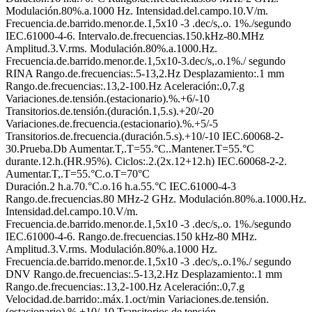
Modulación.80%.a.1000 Hz. Intensidad.del.campo.10.V/m.
Frecuencia.de.barrido.menor.de.1,5x10 -3 .dec/s,.o. 1%./segundo
IEC.61000-4-6. Intervalo.de.frecuencias.150.kHz-80.MHz
Amplitud.3.V.rms. Modulación.80%.a.1000.Hz.
Frecuencia.de.barrido.menor.de.1,5x10-3.dec/s,.o.1%./ segundo
RINA Rango.de.frecuencias:.5-13,2.Hz Desplazamiento:.1 mm
Rango.de.frecuencias:.13,2-100.Hz Aceleración:.0,7.g
Variaciones.de.tensión.(estacionario).%.+6/-10
Transitorios.de.tensión.(duración.1,5.s).+20/-20
Variaciones.de.frecuencia.(estacionario).%.+5/-5
Transitorios.de.frecuencia.(duración.5.s).+10/-10 IEC.60068-2-
30.Prueba.Db Aumentar.T,.T=55.°C..Mantener.T=55.°C
durante.12.h.(HR.95%). Ciclos:.2.(2x.12+12.h) IEC.60068-2-2.
Aumentar.T,.T=55.°C.o.T=70°C
Duración.2 h.a.70.°C.o.16 h.a.55.°C IEC.61000-4-3
Rango.de.frecuencias.80 MHz-2 GHz. Modulación.80%.a.1000.Hz.
Intensidad.del.campo.10.V/m.
Frecuencia.de.barrido.menor.de.1,5x10 -3 .dec/s,.o. 1%./segundo
IEC.61000-4-6. Rango.de.frecuencias.150 kHz-80 MHz.
Amplitud.3.V.rms. Modulación.80%.a.1000 Hz.
Frecuencia.de.barrido.menor.de.1,5x10 -3 .dec/s,.o.1%./ segundo
DNV Rango.de.frecuencias:.5-13,2.Hz Desplazamiento:.1 mm
Rango.de.frecuencias:.13,2-100.Hz Aceleración:.0,7.g
Velocidad.de.barrido:.máx.1.oct/min Variaciones.de.tensión.
(estacionario).%.+10/-10 Transitorios.de.tensión.