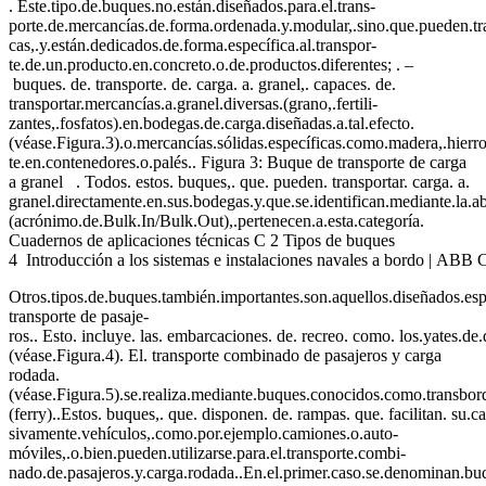
. Este.tipo.de.buques.no.están.diseñados.para.el.trans-
porte.de.mercancías.de.forma.ordenada.y.modular,.sino.que.pueden.tran
cas,.y.están.dedicados.de.forma.específica.al.transpor-
te.de.un.producto.en.concreto.o.de.productos.diferentes; . –
buques. de. transporte. de. carga. a. granel,. capaces. de.
transportar.mercancías.a.granel.diversas.(grano,.fertili-
zantes,.fosfatos).en.bodegas.de.carga.diseñadas.a.tal.efecto.
(véase.Figura.3).o.mercancías.sólidas.específicas.como.madera,.hierro
te.en.contenedores.o.palés.. Figura 3: Buque de transporte de carga
a granel . Todos. estos. buques,. que. pueden. transportar. carga. a.
granel.directamente.en.sus.bodegas.y.que.se.identifican.mediante.la.
(acrónimo.de.Bulk.In/Bulk.Out),.pertenecen.a.esta.categoría.
Cuadernos de aplicaciones técnicas C 2 Tipos de buques
4 Introducción a los sistemas e instalaciones navales a bordo | ABB 
Otros.tipos.de.buques.también.importantes.son.aquellos.diseñados.esp
transporte de pasaje-
ros.. Esto. incluye. las. embarcaciones. de. recreo. como. los.yates.de
(véase.Figura.4). El. transporte combinado de pasajeros y carga
rodada.
(véase.Figura.5).se.realiza.mediante.buques.conocidos.como.transbor
(ferry)..Estos. buques,. que. disponen. de. rampas. que. facilitan. su.c
sivamente.vehículos,.como.por.ejemplo.camiones.o.auto-
móviles,.o.bien.pueden.utilizarse.para.el.transporte.combi-
nado.de.pasajeros.y.carga.rodada..En.el.primer.caso.se.denominan.b