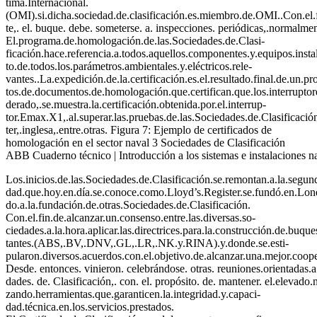
tima.Internacional.
(OMI).si.dicha.sociedad.de.clasificación.es.miembro.de.OMI..Con.el.f
te,. el. buque. debe. someterse. a. inspecciones. periódicas,.normalme
El.programa.de.homologación.de.las.Sociedades.de.Clasi-
ficación.hace.referencia.a.todos.aquellos.componentes.y.equipos.instal
to.de.todos.los.parámetros.ambientales.y.eléctricos.rele-
vantes..La.expedición.de.la.certificación.es.el.resultado.final.de.un.p
tos.de.documentos.de.homologación.que.certifican.que.los.interrupto
derado,.se.muestra.la.certificación.obtenida.por.el.interrup-
tor.Emax.X1,.al.superar.las.pruebas.de.las.Sociedades.de.Clasificació
ter,.inglesa,.entre.otras. Figura 7: Ejemplo de certificados de
homologación en el sector naval 3 Sociedades de Clasificación
ABB Cuaderno técnico | Introducción a los sistemas e instalaciones n
Los.inicios.de.las.Sociedades.de.Clasificación.se.remontan.a.la.segun
dad.que.hoy.en.día.se.conoce.como.Lloyd’s.Register.se.fundó.en.Londre
do.a.la.fundación.de.otras.Sociedades.de.Clasificación.
Con.el.fin.de.alcanzar.un.consenso.entre.las.diversas.so-
ciedades.a.la.hora.aplicar.las.directrices.para.la.construcción.de.buqu
tantes.(ABS,.BV,.DNV,.GL,.LR,.NK.y.RINA).y.donde.se.esti-
pularon.diversos.acuerdos.con.el.objetivo.de.alcanzar.una.mejor.coope
Desde. entonces. vinieron. celebrándose. otras. reuniones.orientadas
dades. de. Clasificación,. con. el. propósito. de. mantener. el.elevado.n
zando.herramientas.que.garanticen.la.integridad.y.capaci-
dad.técnica.en.los.servicios.prestados.