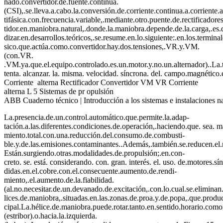
nado.convertidor.de.fuente.continua.
(CSI),.se.lleva.a.cabo.la.conversión.de.corriente.continua.a.corriente.
tifásica.con.frecuencia.variable,.mediante.otro.puente.de.rectificador
tidor.en.maniobra.natural,.donde.la.maniobra.depende.de.la.carga,.es.d
dizar.en.desarrollos.teóricos,.se.resume.en.lo.siguiente:.en.los.terminal
sico.que.actúa.como.convertidor.hay.dos.tensiones,.VR.y.VM.
(con.VR.
.VM.ya.que.el.equipo.controlado.es.un.motor.y.no.un.alternador)..La.ten
tenta. alcanzar. la. misma. velocidad. síncrona. del. campo.magnético.
Corriente alterna Rectificador Convertidor VM VR Corriente
alterna L 5 Sistemas de pr opulsión
ABB Cuaderno técnico | Introducción a los sistemas e instalaciones 
La.presencia.de.un.control.automático.que.permite.la.adap-
tación.a.las.diferentes.condiciones.de.operación,.haciendo.que. sea. má
miento.total.con.una.reducción.del.consumo.de.combusti-
ble.y.de.las.emisiones.contaminantes..Además,.también.se.reducen.el.r
Están.surgiendo.otras.modalidades.de.propulsión;.en.con-
creto. se. está. considerando. con. gran. interés. el. uso. de.motores.
didas.en.el.cobre.con.el.consecuente.aumento.de.rendi-
miento,.el.aumento.de.la.fiabilidad.
(al.no.necesitar.de.un.devanado.de.excitación,.con.lo.cual.se.eliminan.
lices.de.maniobra,.situadas.en.las.zonas.de.proa.y.de.popa,.que.produ
cipal.La.hélice.de.maniobra.puede.rotar.tanto.en.sentido.horario.como. 
(estribor).o.hacia.la.izquierda.