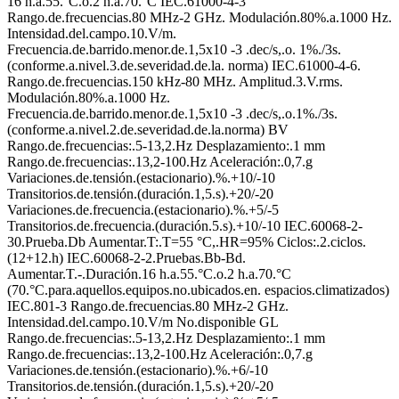
16 h.a.55.°C.o.2 h.a.70.°C IEC.61000-4-3
Rango.de.frecuencias.80 MHz-2 GHz. Modulación.80%.a.1000 Hz.
Intensidad.del.campo.10.V/m.
Frecuencia.de.barrido.menor.de.1,5x10 -3 .dec/s,.o. 1%./3s.
(conforme.a.nivel.3.de.severidad.de.la. norma) IEC.61000-4-6.
Rango.de.frecuencias.150 kHz-80 MHz. Amplitud.3.V.rms.
Modulación.80%.a.1000 Hz.
Frecuencia.de.barrido.menor.de.1,5x10 -3 .dec/s,.o.1%./3s.
(conforme.a.nivel.2.de.severidad.de.la.norma) BV
Rango.de.frecuencias:.5-13,2.Hz Desplazamiento:.1 mm
Rango.de.frecuencias:.13,2-100.Hz Aceleración:.0,7.g
Variaciones.de.tensión.(estacionario).%.+10/-10
Transitorios.de.tensión.(duración.1,5.s).+20/-20
Variaciones.de.frecuencia.(estacionario).%.+5/-5
Transitorios.de.frecuencia.(duración.5.s).+10/-10 IEC.60068-2-
30.Prueba.Db Aumentar.T:.T=55 °C,.HR=95% Ciclos:.2.ciclos.
(12+12.h) IEC.60068-2-2.Pruebas.Bb-Bd.
Aumentar.T.-.Duración.16 h.a.55.°C.o.2 h.a.70.°C
(70.°C.para.aquellos.equipos.no.ubicados.en. espacios.climatizados)
IEC.801-3 Rango.de.frecuencias.80 MHz-2 GHz.
Intensidad.del.campo.10.V/m No.disponible GL
Rango.de.frecuencias:.5-13,2.Hz Desplazamiento:.1 mm
Rango.de.frecuencias:.13,2-100.Hz Aceleración:.0,7.g
Variaciones.de.tensión.(estacionario).%.+6/-10
Transitorios.de.tensión.(duración.1,5.s).+20/-20