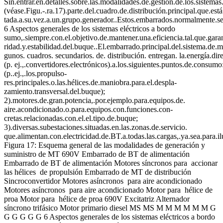
Sin.entrar.en.detalles.sobre.las.modalidades.de.gestión.de.los.sistemas
(véase.Figu.-.ra.17).parte.del.cuadro.de.distribución.principal.que.es
tada.a.su.vez.a.un.grupo.generador..Estos.embarrados.normalmente.se.c
6 Aspectos generales de los sistemas eléctricos a bordo
sumo,.siempre.con.el.objetivo.de.mantener.una.eficiencia.tal.que.gar
ridad.y.estabilidad.del.buque..El.embarrado.principal.del.sistema.de.m
gunos. cuadros. secundarios. de. distribución. entregan. la.energía.dir
(p. ej.,.convertidores.electrónicos).a.los.siguientes.puntos.de.consumo
(p..ej.,.los.propulso-
res.principales.o.las.hélices.de.maniobra.para.el.despla-
zamiento.transversal.del.buque);
2).motores.de.gran.potencia,.por.ejemplo.para.equipos.de.
aire.acondicionado.o.para.equipos.con.funciones.con-
cretas.relacionadas.con.el.el.tipo.de.buque;
3).diversas.subestaciones.situadas.en.las.zonas.de.servicio.
que.alimentan.con.electricidad.de.BT.a.todas.las.cargas,.ya.sea.para.
Figura 17: Esquema general de las modalidades de generación y
suministro de MT 690V Embarrado de BT de alimentación
Embarrado de BT de alimentación Motores síncronos para accionar
las hélices de propulsión Embarrado de MT de distribución
Sincroconvertidor Motores asíncronos para aire acondicionado
Motores asíncronos para aire acondicionado Motor para hélice de
proa Motor para hélice de proa 690V Excitatriz Alternador
síncrono trifásico Motor primario diesel MS MS M M M M M M G
G G G G G 6 Aspectos generales de los sistemas eléctricos a bordo