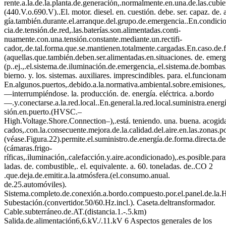
rente.a.la.de.la.planta.de.generación,.normalmente.en.una.de.las.cub
(440.V.o.690.V)..El. motor. diesel. en. cuestión. debe. ser. capaz. de
gía.también.durante.el.arranque.del.grupo.de.emergencia..En.condicio
cia.de.tensión.de.red,.las.baterías.son.alimentadas.conti-
nuamente.con.una.tensión.constante.mediante.un.rectifi-
cador,.de.tal.forma.que.se.mantienen.totalmente.cargadas.En.caso.de.fal
(aquellas.que.también.deben.ser.alimentadas.en.situaciones. de. emerge
(p..ej.,.el.sistema.de.iluminación.de.emergencia,.el.sistema.de.bombas
bierno. y. los. sistemas. auxiliares. imprescindibles. para. el.funcionam
En.algunos.puertos,.debido.a.la.normativa.ambiental.sobre.emisiones,. 
—interrumpiéndose. la. producción. de. energía. eléctrica. a.bordo
—.y.conectarse.a.la.red.local..En.general.la.red.local.suministra.en
sión.en.puerto.(HVSC.–
High.Voltage.Shore.Connection–),.está. teniendo. una. buena. acogida. 
cados,.con.la.consecuente.mejora.de.la.calidad.del.aire.en.las.zonas.
(véase.Figura.22).permite.el.suministro.de.energía.de.forma.directa.de
(cámaras.frigo-
ríficas,.iluminación,.calefacción.y.aire.acondicionado),.es.posible.par
ladas. de. combustible,. el. equivalente. a. 60. toneladas. de..CO 2
.que.deja.de.emitir.a.la.atmósfera.(el.consumo.anual.
de.25.automóviles).
Sistema.completo.de.conexión.a.bordo.compuesto.por.el.panel.de.la.
Subestación.(convertidor.50/60.Hz.incl.). Caseta.deltransformador.
Cable.subterráneo.de.AT.(distancia.1.-.5.km)
Salida.de.alimentación6,6.kV./.11.kV 6 Aspectos generales de los