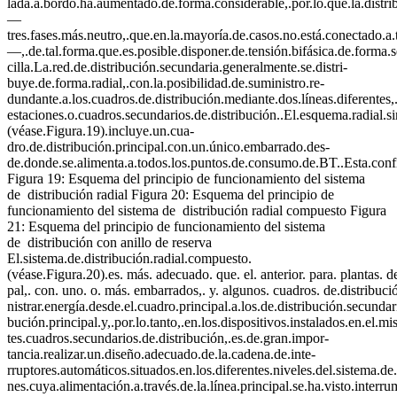
lada.a.bordo.ha.aumentado.de.forma.considerable,.por.lo.que.la.distrib
—
tres.fases.más.neutro,.que.en.la.mayoría.de.casos.no.está.conectado.a.t
—,.de.tal.forma.que.es.posible.disponer.de.tensión.bifásica.de.forma.
cilla.La.red.de.distribución.secundaria.generalmente.se.distri-
buye.de.forma.radial,.con.la.posibilidad.de.suministro.re-
dundante.a.los.cuadros.de.distribución.mediante.dos.líneas.diferentes,.
estaciones.o.cuadros.secundarios.de.distribución..El.esquema.radial.s
(véase.Figura.19).incluye.un.cua-
dro.de.distribución.principal.con.un.único.embarrado.des-
de.donde.se.alimenta.a.todos.los.puntos.de.consumo.de.BT..Esta.configur
Figura 19: Esquema del principio de funcionamiento del sistema
de distribución radial Figura 20: Esquema del principio de
funcionamiento del sistema de distribución radial compuesto Figura
21: Esquema del principio de funcionamiento del sistema
de distribución con anillo de reserva
El.sistema.de.distribución.radial.compuesto.
(véase.Figura.20).es. más. adecuado. que. el. anterior. para. plantas.
pal,. con. uno. o. más. embarrados,. y. algunos. cuadros. de.distribuc
nistrar.energía.desde.el.cuadro.principal.a.los.de.distribución.secunda
bución.principal.y,.por.lo.tanto,.en.los.dispositivos.instalados.en.el
tes.cuadros.secundarios.de.distribución,.es.de.gran.impor-
tancia.realizar.un.diseño.adecuado.de.la.cadena.de.inte-
rruptores.automáticos.situados.en.los.diferentes.niveles.del.sistema.de
nes.cuya.alimentación.a.través.de.la.línea.principal.se.ha.visto.interr