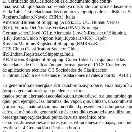
El.Certificado.de.Clasificación.es.el.documento.que.confir-
ma.que.un.buque.ha.sido.diseñado.y.construido.conforme.a.las.normas.o.
En.la.Tabla.1.se.relacionan.los.nombres.y.logotipos.de.las.distintas. 
Registro.Italiano.Navale.(RINA):.Italia
American.Bureau.of.Shipping.(ABS):.EE. UU. Bureau.Veritas.
(BV):.Francia Det.Norske.Veritas.(DNV):.Noruega
Germanischer.Lloyd.(GL):.Alemania Lloyd’s.Register.of.Shipping.
(LR):.Reino.Unido Nippon.Kaiji.Kyokai.(NKK):.Japón
Russian.Maritime.Register.of.Shipping.(RMRS):.Rusia
CCS.China.Classification.Society:.China
IRS.Indian.Register.of.Shipping:.India
KR.Korean.Register.of.Shipping:.Corea Tabla 1: Logotipos de las
Sociedades de Clasificación que forman parte de IACS Cuadernos
de aplicaciones técnicas C 3 Sociedades de Clasificación
8 Introducción a los sistemas e instalaciones navales a bordo | ABB 
La.generación.de.energía.eléctrica.a.bordo.se.produce,.en.la.mayoría.
(grupos.generadores),.que.pueden.estar.for-
mados.por.un.alternador.acoplado.a.un.motor.diesel.o.a.una.turbina.que
que;. por. ejemplo,. las. turbinas. de. vapor. que. utilizan. un.combustib
(carbón.o.gas.natural).son.una.modalidad.presente.en.los.buques.de.gu
ceros,.el.método.de.generación.más.extendido.es.aquel.que.utiliza.un.m
brecarga.mayor.y.desde.el.punto.de.vista.mecánico.ofre-
cen.unas.dimensiones.menores.y.unas.vibraciones.más.bajas;.por.contr
res.diesel.. 4 Generación eléctrica a bordo