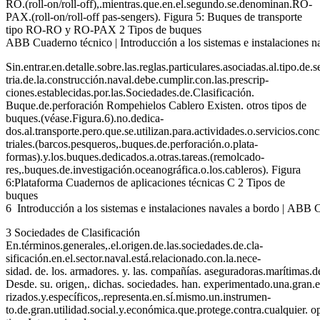
RO.(roll-on/roll-off),.mientras.que.en.el.segundo.se.denominan.RO-
PAX.(roll-on/roll-off pas-sengers). Figura 5: Buques de transporte
tipo RO-RO y RO-PAX 2 Tipos de buques
ABB Cuaderno técnico | Introducción a los sistemas e instalaciones n
Sin.entrar.en.detalle.sobre.las.reglas.particulares.asociadas.al.tipo.de.
tria.de.la.construcción.naval.debe.cumplir.con.las.prescrip-
ciones.establecidas.por.las.Sociedades.de.Clasificación.
Buque.de.perforación Rompehielos Cablero Existen. otros tipos de
buques.(véase.Figura.6).no.dedica-
dos.al.transporte.pero.que.se.utilizan.para.actividades.o.servicios.con
triales.(barcos.pesqueros,.buques.de.perforación.o.plata-
formas).y.los.buques.dedicados.a.otras.tareas.(remolcado-
res,.buques.de.investigación.oceanográfica.o.los.cableros). Figura
6:Plataforma Cuadernos de aplicaciones técnicas C 2 Tipos de
buques
6 Introducción a los sistemas e instalaciones navales a bordo | ABB 
3 Sociedades de Clasificación
En.términos.generales,.el.origen.de.las.sociedades.de.cla-
sificación.en.el.sector.naval.está.relacionado.con.la.nece-
sidad. de. los. armadores. y. las. compañías. aseguradoras.marítimas.d
Desde. su. origen,. dichas. sociedades. han. experimentado.una.gran.e
rizados.y.específicos,.representa.en.sí.mismo.un.instrumen-
to.de.gran.utilidad.social.y.económica.que.protege.contra.cualquier. op