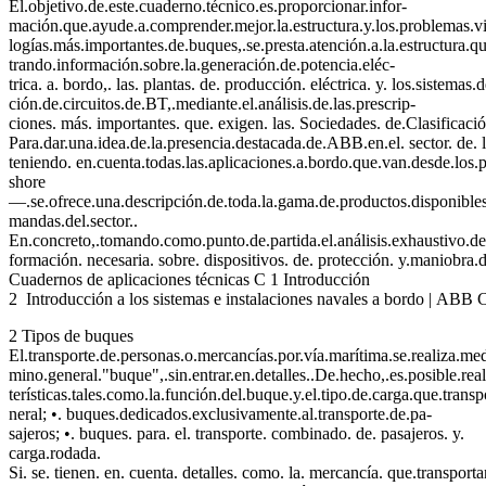
El.objetivo.de.este.cuaderno.técnico.es.proporcionar.infor-
mación.que.ayude.a.comprender.mejor.la.estructura.y.los.problemas.vinc
logías.más.importantes.de.buques,.se.presta.atención.a.la.estructura.qu
trando.información.sobre.la.generación.de.potencia.eléc-
trica. a. bordo,. las. plantas. de. producción. eléctrica. y. los.sistem
ción.de.circuitos.de.BT,.mediante.el.análisis.de.las.prescrip-
ciones. más. importantes. que. exigen. las. Sociedades. de.Clasificació
Para.dar.una.idea.de.la.presencia.destacada.de.ABB.en.el. sector. de. 
teniendo. en.cuenta.todas.las.aplicaciones.a.bordo.que.van.desde.los.
shore
—.se.ofrece.una.descripción.de.toda.la.gama.de.productos.disponibles
mandas.del.sector..
En.concreto,.tomando.como.punto.de.partida.el.análisis.exhaustivo.de.l
formación. necesaria. sobre. dispositivos. de. protección. y.maniobra.d
Cuadernos de aplicaciones técnicas C 1 Introducción
2 Introducción a los sistemas e instalaciones navales a bordo | ABB 
2 Tipos de buques
El.transporte.de.personas.o.mercancías.por.vía.marítima.se.realiza.m
mino.general."buque",.sin.entrar.en.detalles..De.hecho,.es.posible.real
terísticas.tales.como.la.función.del.buque.y.el.tipo.de.carga.que.transp
neral; •. buques.dedicados.exclusivamente.al.transporte.de.pa-
sajeros; •. buques. para. el. transporte. combinado. de. pasajeros. y.
carga.rodada.
Si. se. tienen. en. cuenta. detalles. como. la. mercancía. que.transport