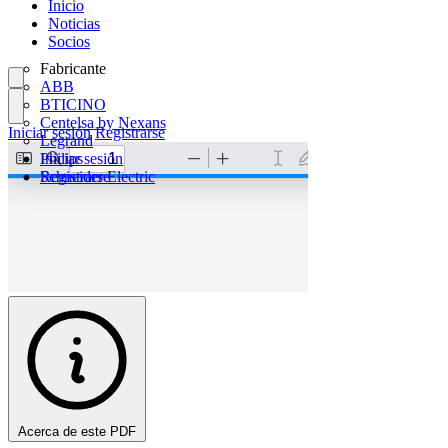
Inicio
Noticias
Socios
Fabricante
ABB
BTICINO
Centelsa by Nexans
Iniciar sesión
Registrarse
Legrand
Philips
Iniciar sesión
Schneider Electric
Registrarse
Acerca de este PDF