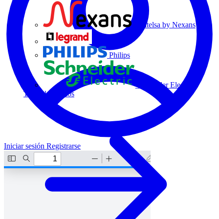
Centelsa by Nexans
Legrand
Philips
Schneider Electric
Todos los socios
Iniciar sesión
Registrarse