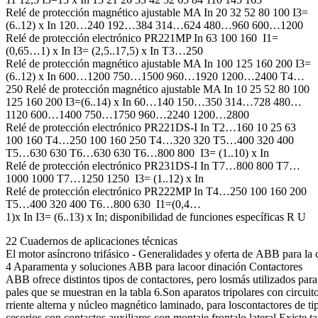
Relé de protección magnético ajustable MA In 20 32 52 80 100 I3=
(6..12) x In 120…240 192…384 314…624 480…960 600…1200
Relé de protección electrónico PR221MP In 63 100 160 I1=
(0,65…1) x In I3= (2,5..17,5) x In T3…250
Relé de protección magnético ajustable MA In 100 125 160 200 I3=
(6..12) x In 600…1200 750…1500 960…1920 1200…2400 T4…
250 Relé de protección magnético ajustable MA In 10 25 52 80 100
125 160 200 I3=(6..14) x In 60…140 150…350 314…728 480…
1120 600…1400 750…1750 960…2240 1200…2800
Relé de protección electrónico PR221DS-I In T2…160 10 25 63
100 160 T4…250 100 160 250 T4…320 320 T5…400 320 400
T5…630 630 T6…630 630 T6…800 800 I3= (1..10) x In
Relé de protección electrónico PR231DS-I In T7…800 800 T7…
1000 1000 T7…1250 1250 I3= (1..12) x In
Relé de protección electrónico PR222MP In T4…250 100 160 200
T5…400 320 400 T6…800 630 I1=(0,4…
1)x In I3= (6..13) x In; disponibilidad de funciones específicas R U
22 Cuadernos de aplicaciones técnicas
El motor asíncrono trifásico - Generalidades y oferta de ABB para la 
4 Aparamenta y soluciones ABB para lacoor dinación Contactores
ABB ofrece distintos tipos de contactores, pero losmás utilizados para
pales que se muestran en la tabla 6.Son aparatos tripolares con circuit
rriente alterna y núcleo magnético laminado, para loscontactores de t
cesorios con contactos auxiliares con montaje frontalo lateral.Existe 