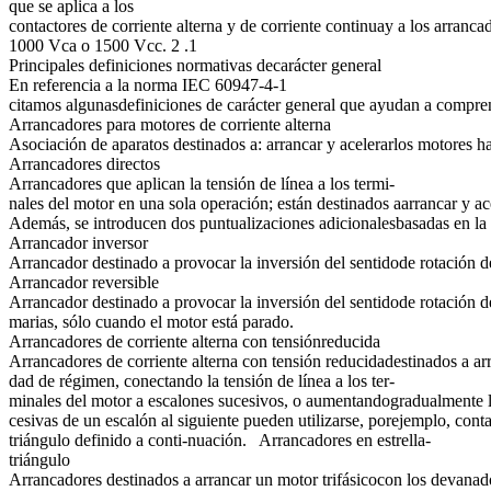
que se aplica a los
contactores de corriente alterna y de corriente continuay a los arranc
1000 Vca o 1500 Vcc. 2 .1
Principales definiciones normativas decarácter general
En referencia a la norma IEC 60947-4-1
citamos algunasdefiniciones de carácter general que ayudan a comprend
Arrancadores para motores de corriente alterna
Asociación de aparatos destinados a: arrancar y acelerarlos motores h
Arrancadores directos
Arrancadores que aplican la tensión de línea a los termi-
nales del motor en una sola operación; están destinados aarrancar y 
Además, se introducen dos puntualizaciones adicionalesbasadas en la m
Arrancador inversor
Arrancador destinado a provocar la inversión del sentidode rotación de
Arrancador reversible
Arrancador destinado a provocar la inversión del sentidode rotación de
marias, sólo cuando el motor está parado.
Arrancadores de corriente alterna con tensiónreducida
Arrancadores de corriente alterna con tensión reducidadestinados a arr
dad de régimen, conectando la tensión de línea a los ter-
minales del motor a escalones sucesivos, o aumentandogradualmente la
cesivas de un escalón al siguiente pueden utilizarse, porejemplo, cont
triángulo definido a conti-nuación. Arrancadores en estrella-
triángulo
Arrancadores destinados a arrancar un motor trifásicocon los devanado