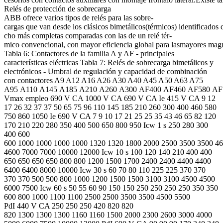
Relés de protección de sobrecarga
ABB ofrece varios tipos de relés para las sobre-
cargas que van desde los clásicos bimetálicos(térmicos) identificados
cho más completas comparadas con las de un relé tér-
mico convencional, con mayor eficiencia global para lasmayores magnit
Tabla 6: Contactores de la familia A y AF - principales
características eléctricas Tabla 7: Relés de sobrecarga bimetálicos y
electrónicos - Umbral de regulación y capacidad de combinación
con contactores A9 A12 A16 A26 A30 A40 A45 A50 A63 A75
A95 A110 A145 A185 A210 A260 A300 AF400 AF460 AF580 AF
Vmax empleo 690 V CA 1000 V CA 690 V CA Ie 415 V CA 9 12
17 26 32 37 37 50 65 75 96 110 145 185 210 260 300 400 460 580
750 860 1050 Ie 690 V CA 7 9 10 17 21 25 25 35 43 46 65 82 120
170 210 220 280 350 400 500 650 800 950 Icw 1 s 250 280 300
400 600
600 1000 1000 1000 1000 1320 1320 1800 2000 2500 3500 3500 4
4600 7000 7000 10000 12000 Icw 10 s 100 120 140 210 400 400
650 650 650 650 800 800 1200 1500 1700 2400 2400 4400 4400
6400 6400 8000 10000 Icw 30 s 60 70 80 110 225 225 370 370
370 370 500 500 800 1000 1200 1500 1500 3100 3100 4500 4500
6000 7500 Icw 60 s 50 55 60 90 150 150 250 250 250 250 350 350
600 800 1000 1100 1100 2500 2500 3500 3500 4500 5500
PdI 440 V CA 250 250 250 420 820 820
820 1300 1300 1300 1160 1160 1500 2000 2300 2600 3000 4000