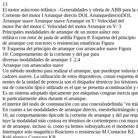
13
El motor asíncrono trifásico - Generalidades y oferta de ABB para la 
Corriente del motor I Arranque directo DOL ArranquedirectoDOL
Arranque suave Arranque suave Arranque en Y/ Velocidad del
motor Par del motor C Velocidad del motor Arranque en Y/ 3
Principales modalidades de arranque de un motor asíncr ono
trifásico con rotor de jaula de ardilla Figura 8: Esquema del principio
de arranque con reactores o resistencias estatóricas Figura
9: Esquema del principio de arranque con arrancador suave Figura
10: Comportamiento de la corriente y del par para
diversas modalidades de arranque 3 .2.4
Arranque con arrancador suave
Un método moderno para realizar el arranque, que puedeque todavía req
cadores suaves. La utilización de estos dispositivos, conun esquema d
nentes de la unidad de potencia son el disipador térmicoy los tiristo
ma de conexión típico utilizado es el que se presenta acontinuación y 
Es un sistema adoptado típicamente por máquinas congran inercia que 
te particularmente altos durante el arranque.
el interior del nodo de conmutación con una conexióndefinida "en trián
En cuanto a las modalidades de arranque directo, enestrella/triángulo 
10, un comportamiento típicode la corriente de arranque y del par req
tuye la modalidad más costosa en términos de corrientepero con mayor 
te de arranque, incluso si, como ya hemos subrayado,en el momento de
Interruptor solo magnético Reactores o resistencias M Contactor KL
Relé térmico Contactor KB