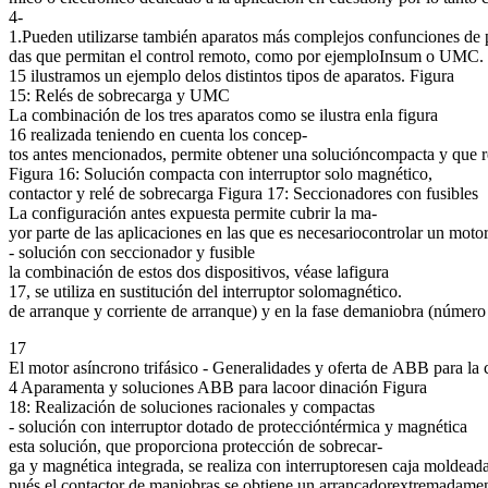
4-
1.Pueden utilizarse también aparatos más complejos confunciones de 
das que permitan el control remoto, como por ejemploInsum o UMC. 
15 ilustramos un ejemplo delos distintos tipos de aparatos. Figura
15: Relés de sobrecarga y UMC
La combinación de los tres aparatos como se ilustra enla figura
16 realizada teniendo en cuenta los concep-
tos antes mencionados, permite obtener una solucióncompacta y que re
Figura 16: Solución compacta con interruptor solo magnético,
contactor y relé de sobrecarga Figura 17: Seccionadores con fusibles
La configuración antes expuesta permite cubrir la ma-
yor parte de las aplicaciones en las que es necesariocontrolar un mot
- solución con seccionador y fusible
la combinación de estos dos dispositivos, véase lafigura
17, se utiliza en sustitución del interruptor solomagnético.
de arranque y corriente de arranque) y en la fase demaniobra (número
17
El motor asíncrono trifásico - Generalidades y oferta de ABB para la 
4 Aparamenta y soluciones ABB para lacoor dinación Figura
18: Realización de soluciones racionales y compactas
- solución con interruptor dotado de proteccióntérmica y magnética
esta solución, que proporciona protección de sobrecar-
ga y magnética integrada, se realiza con interruptoresen caja moldead
pués el contactor de maniobras se obtiene un arrancadorextremadamente