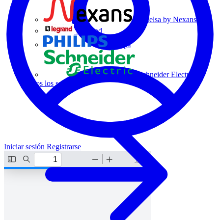
Centelsa by Nexans
Legrand
Philips
Schneider Electric
Todos los socios
Iniciar sesión
Registrarse