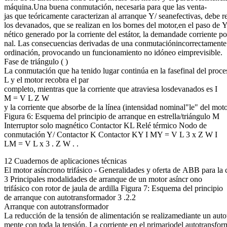
máquina.Una buena conmutación, necesaria para que las venta-
jas que teóricamente caracterizan al arranque Y/ seanefectivas, debe r
los devanados, que se realizan en los bornes del motor,en el paso de
nético generado por la corriente del estátor, la demandade corriente p
nal. Las consecuencias derivadas de una conmutaciónincorrectamente c
ordinación, provocando un funcionamiento no idóneo eimprevisible.
Fase de triángulo ( )
La conmutación que ha tenido lugar continúa en la fasefinal del proce
L y el motor recobra el par
completo, mientras que la corriente que atraviesa losdevanados es I
M = V L Z W
y la corriente que absorbe de la línea (intensidad nominal"le" del moto
Figura 6: Esquema del principio de arranque en estrella/triángulo M
Interruptor solo magnético Contactor KL Relé térmico Nodo de
conmutación Y/ Contactor K Contactor KY I MY = V L 3 x Z W I
LM = V L x 3 . Z W . .
12 Cuadernos de aplicaciones técnicas
El motor asíncrono trifásico - Generalidades y oferta de ABB para la 
3 Principales modalidades de arranque de un motor asíncr ono
trifásico con rotor de jaula de ardilla Figura 7: Esquema del principio
de arranque con autotransformador 3 .2.2
Arranque con autotransformador
La reducción de la tensión de alimentación se realizamediante un auto
mente con toda la tensión. La corriente en el primariodel autotransfor