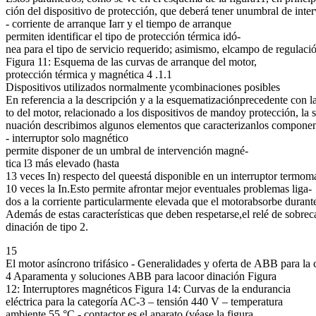
ción del dispositivo de protección, que deberá tener unumbral de inter
- corriente de arranque Iarr y el tiempo de arranque
permiten identificar el tipo de protección térmica idó-
nea para el tipo de servicio requerido; asimismo, elcampo de regulació
Figura 11: Esquema de las curvas de arranque del motor,
protección térmica y magnética 4 .1.1
Dispositivos utilizados normalmente ycombinaciones posibles
En referencia a la descripción y a la esquematizaciónprecedente con l
to del motor, relacionado a los dispositivos de mandoy protección, la
nuación describimos algunos elementos que caracterizanlos component
- interruptor solo magnético
permite disponer de un umbral de intervención magné-
tica l3 más elevado (hasta
13 veces In) respecto del queestá disponible en un interruptor termo
10 veces la In.Esto permite afrontar mejor eventuales problemas liga-
dos a la corriente particularmente elevada que el motorabsorbe durante 
Además de estas características que deben respetarse,el relé de sobrec
dinación de tipo 2.
15
El motor asíncrono trifásico - Generalidades y oferta de ABB para la 
4 Aparamenta y soluciones ABB para lacoor dinación Figura
12: Interruptores magnéticos Figura 14: Curvas de la endurancia
eléctrica para la categoría AC-3 – tensión 440 V – temperatura
ambiente 55 °C - contactor es el aparato (véase la figura