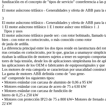
fundización en el concepto de "tipos de servicio" conreferencia a las
2
El motor asíncrono trifásico - Generalidades y oferta de ABB para la 
3
El motor asíncrono trifásico - Generalidades y oferta de ABB para la 
1 El motor asíncrono trifásico 1 E l motor asíncr ono trifásico 1 .1
Tipos y usos
El motor asíncrono trifásico puede ser:- con rotor bobinado, llamado t
bien - con rotor en cortocircuito, o más conocido como rotor
de jaula de ardilla.
La diferencia principal entre los dos tipos reside en laestructura del 
rras cerradas en cortocircuito, por lo que, gracias a unamayor simpli
rizaban la utilización de motores sujetos a tener en supropio comport
tores de baja tensión, desde los de aplicaciones simpleshasta los de
las aplicaciones de los OEM o fabricantes de equiposoriginales y que 
Los motores de esta categoría se caracterizan por unacalidad construct
La gama de motores ABB definida como de "uso gene-
ral" comprende los siguientes tipos:
• Motores estándar con carcasa de aluminio de 0,06 a 95 kW
• Motores estándar con carcasa de acero de 75 a 630 kW
• Motores estándar con carcasa de fundición de
hierro de 0,25 a 250 kW
• Motores con protección IP23 de 75 a 800 kW• Motores de frenado 
22 kW