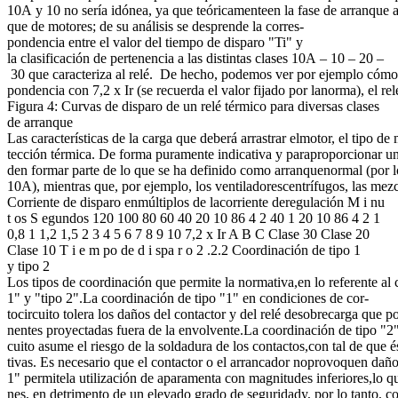
10A y 10 no sería idónea, ya que teóricamenteen la fase de arranque a 
que de motores; de su análisis se desprende la corres-
pondencia entre el valor del tiempo de disparo "Ti" y
la clasificación de pertenencia a las distintas clases 10A – 10 – 20 –
30 que caracteriza al relé. De hecho, podemos ver por ejemplo cómo
pondencia con 7,2 x Ir (se recuerda el valor fijado por lanorma), el re
Figura 4: Curvas de disparo de un relé térmico para diversas clases
de arranque
Las características de la carga que deberá arrastrar elmotor, el tipo 
tección térmica. De forma puramente indicativa y paraproporcionar un
den formar parte de lo que se ha definido como arranquenormal (por lo
10A), mientras que, por ejemplo, los ventiladorescentrífugos, las mez
Corriente de disparo enmúltiplos de lacorriente deregulación M i nu
t os S egundos 120 100 80 60 40 20 10 86 4 2 40 1 20 10 86 4 2 1
0,8 1 1,2 1,5 2 3 4 5 6 7 8 9 10 7,2 x Ir A B C Clase 30 Clase 20
Clase 10 T i e m po de d i spa r o 2 .2.2 Coordinación de tipo 1
y tipo 2
Los tipos de coordinación que permite la normativa,en lo referente al 
1" y "tipo 2".La coordinación de tipo "1" en condiciones de cor-
tocircuito tolera los daños del contactor y del relé desobrecarga que
nentes proyectadas fuera de la envolvente.La coordinación de tipo "2"
cuito asume el riesgo de la soldadura de los contactos,con tal de que é
tivas. Es necesario que el contactor o el arrancador noprovoquen daño
1" permitela utilización de aparamenta con magnitudes inferiores,lo qu
nes, en detrimento de un elevado grado de seguridady, por lo tanto, c