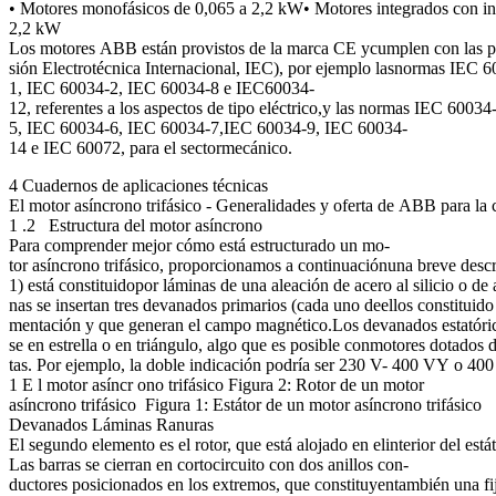
• Motores monofásicos de 0,065 a 2,2 kW• Motores integrados con in
2,2 kW
Los motores ABB están provistos de la marca CE ycumplen con las pri
sión Electrotécnica Internacional, IEC), por ejemplo lasnormas IEC 
1, IEC 60034-2, IEC 60034-8 e IEC60034-
12, referentes a los aspectos de tipo eléctrico,y las normas IEC 60034
5, IEC 60034-6, IEC 60034-7,IEC 60034-9, IEC 60034-
14 e IEC 60072, para el sectormecánico.
4 Cuadernos de aplicaciones técnicas
El motor asíncrono trifásico - Generalidades y oferta de ABB para la 
1 .2 Estructura del motor asíncrono
Para comprender mejor cómo está estructurado un mo-
tor asíncrono trifásico, proporcionamos a continuaciónuna breve descr
1) está constituidopor láminas de una aleación de acero al silicio o de
nas se insertan tres devanados primarios (cada uno deellos constituido
mentación y que generan el campo magnético.Los devanados estatórico
se en estrella o en triángulo, algo que es posible conmotores dotados 
tas. Por ejemplo, la doble indicación podría ser 230 V- 400 VY o 400
1 E l motor asíncr ono trifásico Figura 2: Rotor de un motor
asíncrono trifásico Figura 1: Estátor de un motor asíncrono trifásico
Devanados Láminas Ranuras
El segundo elemento es el rotor, que está alojado en elinterior del est
Las barras se cierran en cortocircuito con dos anillos con-
ductores posicionados en los extremos, que constituyentambién una fij