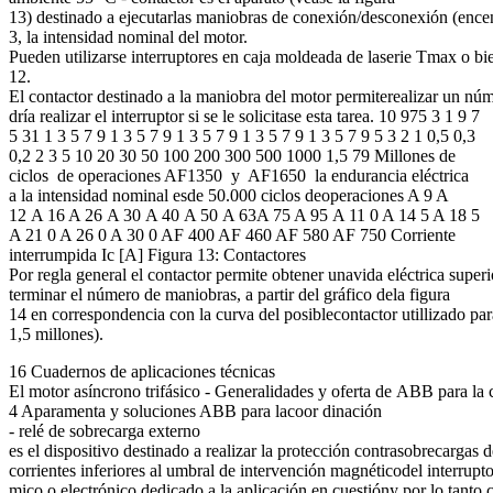
13) destinado a ejecutarlas maniobras de conexión/desconexión (encen
3, la intensidad nominal del motor.
Pueden utilizarse interruptores en caja moldeada de laserie Tmax o b
12.
El contactor destinado a la maniobra del motor permiterealizar un nú
dría realizar el interruptor si se le solicitase esta tarea. 10 975 3 1 9 7
5 31 1 3 5 7 9 1 3 5 7 9 1 3 5 7 9 1 3 5 7 9 1 3 5 7 9 5 3 2 1 0,5 0,3
0,2 2 3 5 10 20 30 50 100 200 300 500 1000 1,5 79 Millones de
ciclos de operaciones AF1350 y AF1650 la endurancia eléctrica
a la intensidad nominal esde 50.000 ciclos deoperaciones A 9 A
12 A 16 A 26 A 30 A 40 A 50 A 63A 75 A 95 A 11 0 A 14 5 A 18 5
A 21 0 A 26 0 A 30 0 AF 400 AF 460 AF 580 AF 750 Corriente
interrumpida Ic [A] Figura 13: Contactores
Por regla general el contactor permite obtener unavida eléctrica super
terminar el número de maniobras, a partir del gráfico dela figura
14 en correspondencia con la curva del posiblecontactor utillizado pa
1,5 millones).
16 Cuadernos de aplicaciones técnicas
El motor asíncrono trifásico - Generalidades y oferta de ABB para la 
4 Aparamenta y soluciones ABB para lacoor dinación
- relé de sobrecarga externo
es el dispositivo destinado a realizar la protección contrasobrecargas 
corrientes inferiores al umbral de intervención magnéticodel interrupt
mico o electrónico dedicado a la aplicación en cuestióny por lo tant