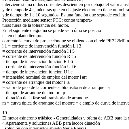
interviene si una o dos corrientes descienden por debajodel valor ajus
y de tiempode 4 s, mientras que en el ajuste electrónico tiene unumbral
yde tiempo de 1 a 10 segundos. Es una función que sepuede excluir.
Protección mediante sensor PTC: contra tempera-
turas fuera de la tolerancia del motor.
En el siguiente diagrama se puede ver cómo se posicio-
na en el plano tiempo-
corriente la curva de protecciónque se obtiene con el relé PR222MP re
l 1 = corriente de intervención función L l 3
= corriente de intervención función I I 5
= corriente de intervención función R t 5
= tiempo de intervención función R I 6
= corriente de intervención función U t 6
= tiempo de intervención función U l e
= intensidad nominal de empleo del motor l arr
= corriente de arranque del motor I ia
= valor de pico de la corriente subtransitoria de arranque t a
= tiempo de arranque del motor t p
= duración de la fase subtransitoria de arranque
m = curva típica de arranque del motorc = ejemplo de curva de interve
19
El motor asíncrono trifásico - Generalidades y oferta de ABB para la 
4 Aparamenta y soluciones ABB para lacoor dinación
- solución con interruptor abierto (serie Emax)