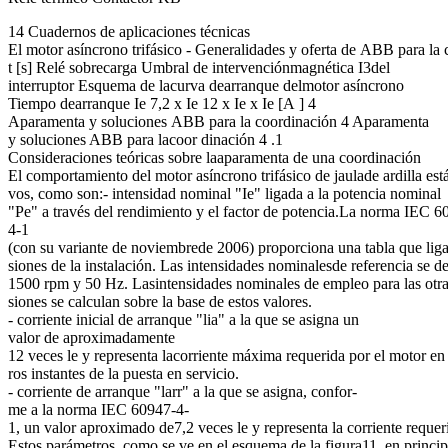
14 Cuadernos de aplicaciones técnicas
El motor asíncrono trifásico - Generalidades y oferta de ABB para la 
t [s] Relé sobrecarga Umbral de intervenciónmagnética I3del
interruptor Esquema de lacurva dearranque delmotor asíncrono
Tiempo dearranque Ie 7,2 x Ie 12 x Ie x Ie [A ] 4
Aparamenta y soluciones ABB para la coordinación 4 Aparamenta
y soluciones ABB para lacoor dinación 4 .1
Consideraciones teóricas sobre laaparamenta de una coordinación
El comportamiento del motor asíncrono trifásico de jaulade ardilla está
vos, como son:- intensidad nominal "Ie" ligada a la potencia nominal
"Pe" a través del rendimiento y el factor de potencia.La norma IEC 6
4-1
(con su variante de noviembrede 2006) proporciona una tabla que liga a
siones de la instalación. Las intensidades nominalesde referencia se d
1500 rpm y 50 Hz. Lasintensidades nominales de empleo para las otra
siones se calculan sobre la base de estos valores.
- corriente inicial de arranque "lia" a la que se asigna un
valor de aproximadamente
12 veces le y representa lacorriente máxima requerida por el motor en
ros instantes de la puesta en servicio.
- corriente de arranque "larr" a la que se asigna, confor-
me a la norma IEC 60947-4-
1, un valor aproximado de7,2 veces le y representa la corriente reque
Estos parámetros, como se ve en el esquema de la figura11, en principio 