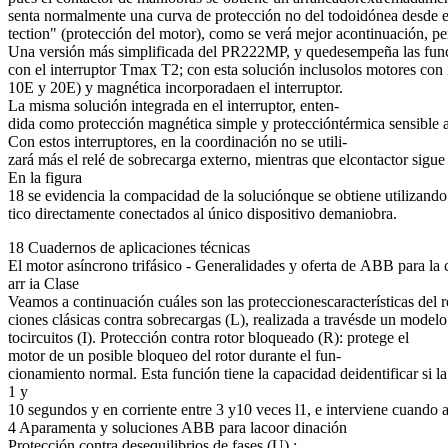
senta normalmente una curva de protección no del todoidónea desde el
tection" (protección del motor), como se verá mejor acontinuación, p
Una versión más simplificada del PR222MP, y quedesempeña las func
con el interruptor Tmax T2; con esta solución inclusolos motores con
10E y 20E) y magnética incorporadaen el interruptor.
La misma solución integrada en el interruptor, enten-
dida como protección magnética simple y proteccióntérmica sensible
Con estos interruptores, en la coordinación no se utili-
zará más el relé de sobrecarga externo, mientras que elcontactor sigue
En la figura
18 se evidencia la compacidad de la soluciónque se obtiene utilizan
tico directamente conectados al único dispositivo demaniobra.
18 Cuadernos de aplicaciones técnicas
El motor asíncrono trifásico - Generalidades y oferta de ABB para la 
arr ia Clase
Veamos a continuación cuáles son las proteccionescaracterísticas del
ciones clásicas contra sobrecargas (L), realizada a travésde un modelo
tocircuitos (I). Protección contra rotor bloqueado (R): protege el
motor de un posible bloqueo del rotor durante el fun-
cionamiento normal. Esta función tiene la capacidad deidentificar si l
1 y
10 segundos y en corriente entre 3 y10 veces l1, e interviene cuando 
4 Aparamenta y soluciones ABB para lacoor dinación
Protección contra desequilibrios de fases (U) :