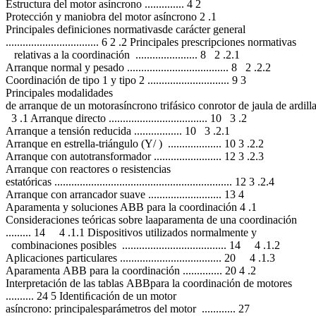
Estructura del motor asíncrono .............. 4 2
Protección y maniobra del motor asíncrono 2 .1
Principales definiciones normativasde carácter general
................................. 6 2 .2 Principales prescripciones normativas
relativas a la coordinación ...................... 8 2 .2.1
Arranque normal y pesado .................................... 8 2 .2.2
Coordinación de tipo 1 y tipo 2 ............................. 9 3
Principales modalidades
de arranque de un motorasíncrono trifásico conrotor de jaula de ardill
3 .1 Arranque directo ................................... 10 3 .2
Arranque a tensión reducida ................. 10 3 .2.1
Arranque en estrella-triángulo (Y/ ) ................... 10 3 .2.2
Arranque con autotransformador ........................ 12 3 .2.3
Arranque con reactores o resistencias
estatóricas ............................................................... 12 3 .2.4
Arranque con arrancador suave .......................... 13 4
Aparamenta y soluciones ABB para la coordinación 4 .1
Consideraciones teóricas sobre laaparamenta de una coordinación
......... 14 4 .1.1 Dispositivos utilizados normalmente y
combinaciones posibles ..................................... 14 4 .1.2
Aplicaciones particulares .................................... 20 4 .1.3
Aparamenta ABB para la coordinación .............. 20 4 .2
Interpretación de las tablas ABBpara la coordinación de motores
.......... 24 5 Identiﬁcación de un motor
asíncrono: principalesparámetros del motor ............ 27