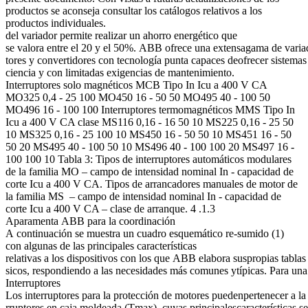
productos se aconseja consultar los catálogos relativos a los
productos individuales.
del variador permite realizar un ahorro energético que
se valora entre el 20 y el 50%. ABB ofrece una extensagama de variad
tores y convertidores con tecnología punta capaces deofrecer sistemas 
ciencia y con limitadas exigencias de mantenimiento.
Interruptores solo magnéticos MCB Tipo In Icu a 400 V CA
MO325 0,4 - 25 100 MO450 16 - 50 50 MO495 40 - 100 50
MO496 16 - 100 100 Interruptores termomagnéticos MMS Tipo In
Icu a 400 V CA clase MS116 0,16 - 16 50 10 MS225 0,16 - 25 50
10 MS325 0,16 - 25 100 10 MS450 16 - 50 50 10 MS451 16 - 50
50 20 MS495 40 - 100 50 10 MS496 40 - 100 100 20 MS497 16 -
100 100 10 Tabla 3: Tipos de interruptores automáticos modulares
de la familia MO – campo de intensidad nominal In - capacidad de
corte Icu a 400 V CA. Tipos de arrancadores manuales de motor de
la familia MS – campo de intensidad nominal In - capacidad de
corte Icu a 400 V CA – clase de arranque. 4 .1.3
Aparamenta ABB para la coordinación
A continuación se muestra un cuadro esquemático re-sumido (1)
con algunas de las principales características
relativas a los dispositivos con los que ABB elabora suspropias tablas
sicos, respondiendo a las necesidades más comunes ytípicas. Para una 
Interruptores
Los interruptores para la protección de motores puedenpertenecer a la 
rruptores en caja moldeada (Tmax), cuyas principalescaracterísticas 