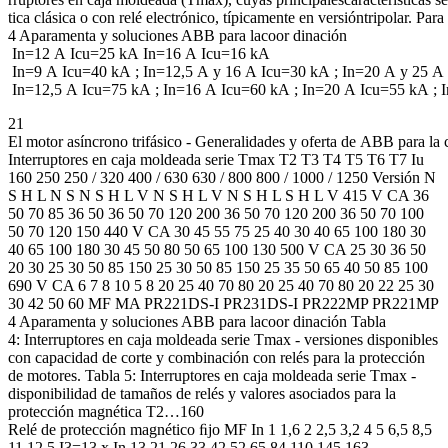
tica clásica o con relé electrónico, típicamente en versióntripolar. Para
4 Aparamenta y soluciones ABB para lacoor dinación
In=12 A Icu=25 kA In=16 A Icu=16 kA
In=9 A Icu=40 kA ; In=12,5 A y 16 A Icu=30 kA ; In=20 A y 25 A
In=12,5 A Icu=75 kA ; In=16 A Icu=60 kA ; In=20 A Icu=55 kA ; 
21
El motor asíncrono trifásico - Generalidades y oferta de ABB para la 
Interruptores en caja moldeada serie Tmax T2 T3 T4 T5 T6 T7 Iu
160 250 250 / 320 400 / 630 630 / 800 800 / 1000 / 1250 Versión N
S H L N S N S H L V N S H L V N S H L S H L V 415 V CA 36
50 70 85 36 50 36 50 70 120 200 36 50 70 120 200 36 50 70 100
50 70 120 150 440 V CA 30 45 55 75 25 40 30 40 65 100 180 30
40 65 100 180 30 45 50 80 50 65 100 130 500 V CA 25 30 36 50
20 30 25 30 50 85 150 25 30 50 85 150 25 35 50 65 40 50 85 100
690 V CA 6 7 8 10 5 8 20 25 40 70 80 20 25 40 70 80 20 22 25 30
30 42 50 60 MF MA PR221DS-I PR231DS-I PR222MP PR221MP
4 Aparamenta y soluciones ABB para lacoor dinación Tabla
4: Interruptores en caja moldeada serie Tmax - versiones disponibles
con capacidad de corte y combinación con relés para la protección
de motores. Tabla 5: Interruptores en caja moldeada serie Tmax -
disponibilidad de tamaños de relés y valores asociados para la
protección magnética T2…160
Relé de protección magnético ﬁjo MF In 1 1,6 2 2,5 3,2 4 5 6,5 8,5
11 12,5 I3=13 x In 13 21 26 33 42 52 65 84 110 145 163