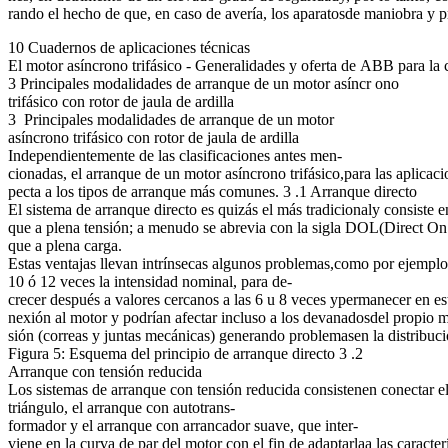
rando el hecho de que, en caso de avería, los aparatosde maniobra y pr
10 Cuadernos de aplicaciones técnicas
El motor asíncrono trifásico - Generalidades y oferta de ABB para la 
3 Principales modalidades de arranque de un motor asíncr ono
trifásico con rotor de jaula de ardilla
3 Principales modalidades de arranque de un motor
asíncrono trifásico con rotor de jaula de ardilla
Independientemente de las clasificaciones antes men-
cionadas, el arranque de un motor asíncrono trifásico,para las aplica
pecta a los tipos de arranque más comunes. 3 .1 Arranque directo
El sistema de arranque directo es quizás el más tradicionaly consiste e
que a plena tensión; a menudo se abrevia con la sigla DOL(Direct On L
que a plena carga.
Estas ventajas llevan intrínsecas algunos problemas,como por ejemplo 
10 ó 12 veces la intensidad nominal, para de-
crecer después a valores cercanos a las 6 u 8 veces ypermanecer en es
nexión al motor y podrían afectar incluso a los devanadosdel propio m
sión (correas y juntas mecánicas) generando problemasen la distribuc
Figura 5: Esquema del principio de arranque directo 3 .2
Arranque con tensión reducida
Los sistemas de arranque con tensión reducida consistenen conectar el 
triángulo, el arranque con autotrans-
formador y el arranque con arrancador suave, que inter-
viene en la curva de par del motor con el fin de adaptarlaa las caracterí