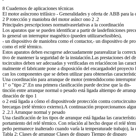
8 Cuadernos de aplicaciones técnicas
El motor asíncrono trifásico - Generalidades y oferta de ABB para la 
2 P rotección y maniobra del motor asíncr ono 2 .2
Principales prescripciones normativasrelativas a la coordinación
Los aparatos que se pueden identificar a partir de lasdefiniciones pre
lo general un interruptor magnético (pueden utilizarsefusibles),
- un dispositivo de maniobra como el contactor,- un dispositivo de pro
como el relé térmico.
Estos aparatos deben escogerse adecuadamente pararealizar la correcta
tivo de mantener la seguridad de la instalación.Las prestaciones del di
tocircuitos deben ser adecuadas y verificadas en relacióncon las caract
malmente el fabricante pone a disposición del encargadodel proyecto la
can los componentes que se deben utilizar para obtenerlas característi
Una coordinación para arranque de motor (entendidocomo interruptor+c
1" o "tipo 2".En una primera clasificación puede decirse que la dis-
tinción entre arranque normal o pesado está ligada altiempo de arranque
dinación de tipo 1
o 2 está ligada a cómo el dispositivode protección contra cortocircuit
brecargas (relé térmico externo).A continuación proporcionamos algun
2 .2.1 Arranque normal y pesado
Una clasificación de los tipos de arranque está ligadaa las característ
portamiento del relé térmico. Con relación al hecho deque el relé té
peño permanece inalterado cuando varía la temperaturade trabajo), la no
Tabla 2: Clases de arranque Clases de disparo Tiempo de disparo