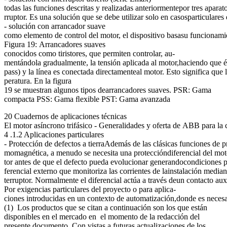
todas las funciones descritas y realizadas anteriormentepor tres aparatos
rruptor. Es una solución que se debe utilizar solo en casosparticulare
- solución con arrancador suave
como elemento de control del motor, el dispositivo basasu funcionami
Figura 19: Arrancadores suaves
conocidos como tiristores, que permiten controlar, au-
mentándola gradualmente, la tensión aplicada al motor,haciendo que és
pass) y la línea es conectada directamenteal motor. Esto significa q
peratura. En la figura
19 se muestran algunos tipos dearrancadores suaves. PSR: Gama
compacta PSS: Gama ﬂexible PST: Gama avanzada
20 Cuadernos de aplicaciones técnicas
El motor asíncrono trifásico - Generalidades y oferta de ABB para la 
4 .1.2 Aplicaciones particulares
- Protección de defectos a tierraAdemás de las clásicas funciones de p
momagnética, a menudo se necesita una proteccióndiferencial del motor
tor antes de que el defecto pueda evolucionar generandocondiciones pe
ferencial externo que monitoriza las corrientes de lainstalación median
terruptor. Normalmente el diferencial actúa a través deun contacto auxil
Por exigencias particulares del proyecto o para aplica-
ciones introducidas en un contexto de automatización,donde es necesari
(1) Los productos que se citan a continuación son los que están
disponibles en el mercado en el momento de la redacción del
presente documento. Con vistas a futuras actualizaciones de los