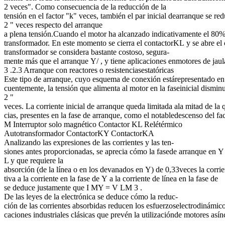
2 veces". Como consecuencia de la reducción de la
tensión en el factor "k" veces, también el par inicial dearranque se red
2 " veces respecto del arranque
a plena tensión.Cuando el motor ha alcanzado indicativamente el 80%
transformador. En este momento se cierra el contactorKL y se abre el
transformador se considera bastante costoso, segura-
mente más que el arranque Y/ , y tiene aplicaciones enmotores de jaula
3 .2.3 Arranque con reactores o resistenciasestatóricas
Este tipo de arranque, cuyo esquema de conexión estárepresentado en la
cuentemente, la tensión que alimenta al motor en la faseinicial dismin
2 "
veces. La corriente inicial de arranque queda limitada ala mitad de la
cias, presentes en la fase de arranque, como el notabledescenso del fa
M Interruptor solo magnético Contactor KL Relétérmico
Autotransformador ContactorKY ContactorKA
Analizando las expresiones de las corrientes y las ten-
siones antes proporcionadas, se aprecia cómo la fasede arranque en Y 
L y que requiere la
absorción (de la línea o en los devanados en Y) de 0,33veces la corrie
tiva a la corriente en la fase de Y a la corriente de línea en la fase de
se deduce justamente que I MY = V LM 3 .
De las leyes de la electrónica se deduce cómo la reduc-
ción de las corrientes absorbidas reducen los esfuerzoselectrodinámico
caciones industriales clásicas que prevén la utilizaciónde motores asín