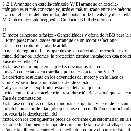
3 .2.1 Arranque en estrella-triángulo Y/ El arranque en estrella-
triángulo es el más conocido yquizás el más utilizado entre los métod
liza con el cierre del interruptor, del contactor de líneaKL y de estr
M 3 Interruptor solo magnético Contactor KL Relé térmico
11
El motor asíncrono trifásico - Generalidades y oferta de ABB para la 
3 Principales modalidades de arranque de un motor asíncr ono
trifásico con rotor de jaula de ardilla
marcha de régimen. Estos aparatos se ven afectados porcorrientes, rela
minal del motor. Además, la protección térmica instaladaen esta posici
Fase de estrella (Y)
Es la fase de arranque en la que los devanados del mo-
tor están conectados en estrella y por tanto con tensión V L 3
La corriente resultante en los devanados del motor y en la línea es
Con Z W se indica la impedancia del devanado.
Tal y como se ha explicado, esta fase del arranque co-
incide con la fase de aceleración y su duración debe sertal que se alc
Fase de conmutación
Es la fase en la que, con las maniobras de apertura ycierre de los cont
turo del contactor de triángulo que cause una condiciónde cortocirc
provocaría la deceleración del
motor, con los consiguientes picos de corriente que seformarían en la
zador se fija también el tiempo de duración de la fase deestrella, es d
ción de la diferencia entre el par medio del motor y el parde resisten