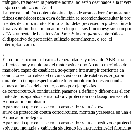
triángulo, tratadosen la presente norma, no están destinados a la invers
tegoría de utilización AC-4.
La norma también contempla otros tipos de arrancadores(arrancadores
táticos estatóricos) para cuya definición se recomiendaconsultar la pr
rrientes de cortocircuito. Por lo tanto, debe preverseuna protección ade
Una vez definido el arrancador en lo que a sus funcionesy sus compon
2 "Aparamenta de baja tensión Parte 2: Interrup-tores automáticos",
el dispositivo de protección utilizado normalmente, o sea, el
interruptor, como:
7
El motor asíncrono trifásico - Generalidades y oferta de ABB para la 
2 P rotección y maniobra del motor asíncr ono Aparato mecánico de
maniobra capaz de establecer, so-portar e interrumpir corrientes en
condiciones normales del circuito, así como de establecer, soportar
durante un tiempo especiﬁcado e interrumpir corrientes en condi-
ciones anómalas del circuito, como por ejemplo las
de cortocircuito.A continuación pasamos a definir y diferenciar el con
junto de los aparatos de maniobra y protección con lassiguientes defin
Arrancador combinado
Aparamenta que consiste en un arrancador y un dispo-
sitivo de protección contra cortocircuitos, montada ycableada en una 
Arrancador protegido
Aparamenta que consiste en un arrancador y un dispositivode protecció
volvente, montada y cableada siguiendo las instruccionesdel fabricant