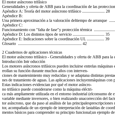
El motor asíncrono trifásico
Generalidades y oferta de ABB para la coordinación de las proteccio
Apéndice A: Teoría del motor asíncrono trifásico ...................... 28
Apéndice B:
Una primera aproximación a la valoración deltiempo de arranque ................
Apéndice C:
Funcionamiento con "falta de fase"y protección térmica ..........................
Apéndice D: Los distintos tipos de servicio ............................... 35
Apéndice E: Indicaciones sobre la coordinación UL ................. 39
Glosario .............................................................. 42
2 Cuadernos de aplicaciones técnicas
El motor asíncrono trifásico - Generalidades y oferta de ABB para la 
Introducción Intr oducción
Los motores asíncronos trifásicos pueden incluirse entrelas máquinas e
rrollan su función durante muchos años con interven-
ciones de mantenimiento muy reducidas y se adaptana distintas prestac
nes de tratamiento de aguas. Las aplicaciones incluyenmáquinas con pi
Estas indicaciones evidencian por qué el motor asíncro-
no trifásico puede considerarse como la máquina eléctri-
ca más ampliamente utilizada en el entorno industrial (elconsumo de e
variable mediante inversores, o bien realizando unacorrección del fac
tor asíncrono, que da paso al análisis de las principalesprescripcio
tor, acompañada de un ejemplo de interpretación de lastablas de coordi
mentos básicos para comprender su principio funcional;un ejemplo de v