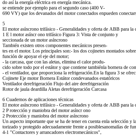
do así la energía eléctrica en energía mecánica.
se entiende por ejemplo para el segundo caso (400 V-
690 VY) que los devanados del motor conectados enpueden conectarse a
5
El motor asíncrono trifásico - Generalidades y oferta de ABB para la 
1 E l motor asíncr ono trifásico Figura 3: Vista de conjunto y
seccionada de un motor asíncrono
También existen otros componentes mecánicos presen-
tes en el motor. Los principales son:- los dos cojinetes montados sobre 
función de apoyar el eje del motor;
- la carcasa, que con las aletas, elimina el calor produ-
cido sobre todo por el estátor y que contiene tambiénla bornera de co
- el ventilador, que proporciona la refrigeración.En la figura 3 se ofre
Cojinete Eje motor Bornera Estátor condevanados estatóricos
Ventilador derefrigeración Flujo del aire derefrigeración
Rotor de jaula deardilla Aletas derefrigeración Carcasa
6 Cuadernos de aplicaciones técnicas
El motor asíncrono trifásico - Generalidades y oferta de ABB para la 
2 P rotección y maniobra del motor asíncr ono
2 Protección y maniobra del motor asíncrono
Un aspecto importante que se ha de tener en cuenta enla selección y la
torizado y protegido adecuadamente frente a posiblesanomalías de fu
4-1 "Contactores y arrancadores electromecánicos",