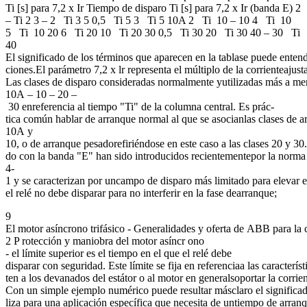
Ti [s] para 7,2 x Ir Tiempo de disparo Ti [s] para 7,2 x Ir (banda E) 2
– Ti 2 3 – 2 Ti 3 5 0,5 Ti 5 3 Ti 5 10A 2 Ti 10 – 10 4 Ti 10
5 Ti 10 20 6 Ti 20 10 Ti 20 30 0,5 Ti 30 20 Ti 30 40 – 30 Ti
40
El significado de los términos que aparecen en la tablase puede entend
ciones.El parámetro 7,2 x lr representa el múltiplo de la corrienteajus
Las clases de disparo consideradas normalmente yutilizadas más a me
10A – 10 – 20 –
30 enreferencia al tiempo "Ti" de la columna central. Es prác-
tica común hablar de arranque normal al que se asocianlas clases de a
10A y
10, o de arranque pesadorefiriéndose en este caso a las clases 20 y 30.
do con la banda "E" han sido introducidos recientementepor la norm
4-
1 y se caracterizan por uncampo de disparo más limitado para elevar el
el relé no debe disparar para no interferir en la fase dearranque;
9
El motor asíncrono trifásico - Generalidades y oferta de ABB para la 
2 P rotección y maniobra del motor asíncr ono
- el límite superior es el tiempo en el que el relé debe
disparar con seguridad. Este límite se fija en referenciaa las caracterí
ten a los devanados del estátor o al motor en generalsoportar la corri
Con un simple ejemplo numérico puede resultar másclaro el significa
liza para una aplicación específica que necesita de untiempo de arranq