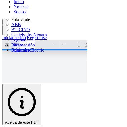
Inicio
Noticias
Socios
Fabricante
ABB
BTICINO
Centelsa by Nexans
Iniciar sesión
Registrarse
Legrand
Philips
Iniciar sesión
Schneider Electric
Registrarse
Acerca de este PDF