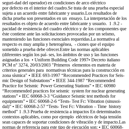
seguri-dad del operador) en condiciones de arco eléctrico
por defecto en el interior del cuadro.Se trata de una prueba especial
sujeta a un acuerdo entre fabricante y usuario.Los resultados de
dicha prueba son presentados en un ensayo. La interpretación de los
resultados es objeto de acuerdo entre fabricante y usuario. 1 .9.2 -
pacidad de resistencia del cuadro eléctrico y de los componentes que
éste contiene ante las solicitaciones provocadas por un seísmo,
manteniendo las funciones esenciales requeridas.La normativa al
respecto es muy amplia y heterogénea, - ciones que el equipo
sometido a prueba debe ofrecer.Entre las normas aplicables
(diferentes según los paí- ses, los ámbitos de uso y las funciones
asignadas a los • Uniform Building Code 1997• Decreto italiano
PCM n° 3274, 20/03/2003 "Primeros elementos en materia de
criterios generales para normativas técnicas para la construcción en
zona sísmica" • IEEE 693-1997 “Recommended Practices for Seis-
mic Design of Substations” • IEEE 344-1987 “Recommended
Practice for Seismic Power Generating Stations” • IEC 60980
“Recommended practices for seismic system for nuclear generating
stations” • IEC 60068-3-3 “Guidance Seismic test methods for
equipments” • IEC 60068-2-6 “Tests- Test Fc: Vibration (sinusoi-
dal)” • IEC 60068-2-57 “Tests- Test Fc: Vibration – Time history
method” 1 .9.3 Prueba de resistencia a impactos En determinados
contextos aplicables, como por ejemplo eléctricos de baja tensión
sean capaces de soportar condiciones de vibración y de impacto.Las
normas de referencia para este tipo de ejecución son: • IEC 60068-