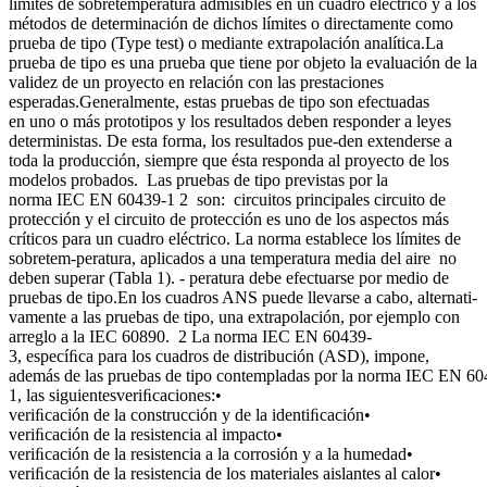
límites de sobretemperatura admisibles en un cuadro eléctrico y a los
métodos de determinación de dichos límites o directamente como
prueba de tipo (Type test) o mediante extrapolación analítica.La
prueba de tipo es una prueba que tiene por objeto la evaluación de la
validez de un proyecto en relación con las prestaciones
esperadas.Generalmente, estas pruebas de tipo son efectuadas
en uno o más prototipos y los resultados deben responder a leyes
deterministas. De esta forma, los resultados pue-den extenderse a
toda la producción, siempre que ésta responda al proyecto de los
modelos probados. Las pruebas de tipo previstas por la
norma IEC EN 60439-1 2 son: circuitos principales circuito de
protección y el circuito de protección es uno de los aspectos más
críticos para un cuadro eléctrico. La norma establece los límites de
sobretem-peratura, aplicados a una temperatura media del aire no
deben superar (Tabla 1). - peratura debe efectuarse por medio de
pruebas de tipo.En los cuadros ANS puede llevarse a cabo, alternati-
vamente a las pruebas de tipo, una extrapolación, por ejemplo con
arreglo a la IEC 60890. 2 La norma IEC EN 60439-
3, especíﬁca para los cuadros de distribución (ASD), impone,
además de las pruebas de tipo contempladas por la norma IEC EN 60
1, las siguientesveriﬁcaciones:•
veriﬁcación de la construcción y de la identiﬁcación•
veriﬁcación de la resistencia al impacto•
veriﬁcación de la resistencia a la corrosión y a la humedad•
veriﬁcación de la resistencia de los materiales aislantes al calor•