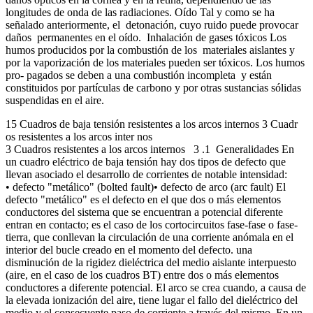
longitudes de onda de las radiaciones. Oído Tal y como se ha
señalado anteriormente, el detonación, cuyo ruido puede provocar
daños permanentes en el oído. Inhalación de gases tóxicos Los
humos producidos por la combustión de los materiales aislantes y
por la vaporización de los materiales pueden ser tóxicos. Los humos
pro- pagados se deben a una combustión incompleta y están
constituidos por partículas de carbono y por otras sustancias sólidas
suspendidas en el aire.
15 Cuadros de baja tensión resistentes a los arcos internos 3 Cuadr
os resistentes a los arcos inter nos
3 Cuadros resistentes a los arcos internos 3 .1 Generalidades En
un cuadro eléctrico de baja tensión hay dos tipos de defecto que
llevan asociado el desarrollo de corrientes de notable intensidad:
• defecto "metálico" (bolted fault)• defecto de arco (arc fault) El
defecto "metálico" es el defecto en el que dos o más elementos
conductores del sistema que se encuentran a potencial diferente
entran en contacto; es el caso de los cortocircuitos fase-fase o fase-
tierra, que conllevan la circulación de una corriente anómala en el
interior del bucle creado en el momento del defecto. una
disminución de la rigidez dieléctrica del medio aislante interpuesto
(aire, en el caso de los cuadros BT) entre dos o más elementos
conductores a diferente potencial. El arco se crea cuando, a causa de
la elevada ionización del aire, tiene lugar el fallo del dieléctrico del
medio y el consecuente paso de corriente a través del mismo. En un