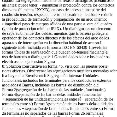
cuadro. La segregación mediante barreras o diafragmas (metálicos o
aislantes) puede tener • garantizar la protección contra los contactos
direc- tos (al menos IPXXB), en caso de acceso a una parte del
cuadro sin tensión, respecto al resto del cuadro en tensión; • reducir
la probabilidad de formación y propagación de un arco interno;
• impedir el paso de cuerpos sólidos de una parte a otra del cuadro
(grado de protección mínimo IP2X). Un diafragma es un elemento
de separación entre dos celdas, mientras que la barrera protege al
operador de los contactos directos y de los efectos del arco de los
apara-tos de interrupción en la dirección habitual de acceso.La
siguiente tabla, incluida en la norma IEC EN 60439-1,revela las
formas típicas de segregación que pueden ob-tenerse mediante el
uso de barreras o diafragmas: 1 Generalidades sobr e los cuadr os
eléctricos de baja tensión Figura
8: Solución constructiva en forma 4b, vista con las puertas poste-
riores abiertas. Obsérvense las segregaciones metálicas montadas sobre
b a Leyendaa Envolventeb Segregación internac Unidades
funcionales, incluidos los terminales para los conductores externos
asociados d Barras, incluidas las barras de distribución d c
Forma 2(segregación de las barras de las unidades funcionales)
Forma 4(separación de las barras delas unidades funcionales
+ separación de las unidadesfuncionales entre sí + separación de los
terminales entre sí) Forma 3(separación de las barras delas unidades
funcionales + separación de las unidades funcionales entre sí) Forma
2aTerminales no separados de las barras Forma 2bTerminales