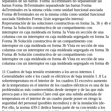
separados de las barras Forma 3aTerminales no separadosde las
barras Forma 3bTerminales separadosde las barras Forma
4aTerminales en la misma celda como unidad funcional asociada
Forma 4bTerminales no en la misma celda como unidad funcional
asociada Símbolos Forma 1(sin segregación interna)
Representación de las soluciones constructivas en forma 3a, 3b y 4
Forma 3a Solución constructiva de un compartimento con
interruptor en caja moldeada en forma 3a Vista en sección de una
columna con un interruptor en caja moldeada segregado en forma 3a
Forma 3b Solución constructiva de un compartimento con
interruptor en caja moldeada en forma 3b Vista en sección de una
columna con un interruptor en caja moldeada segregado en forma 3b
Forma 4b Solución constructiva de un compartimento con
interruptor en caja moldeada en forma 4b Vista en sección de una
columna con un interruptor en caja moldeada segregado en forma 4b
11 Cuadros de baja tensión resistentes a los arcos internos 1
Generalidades sobr e los cuadr os eléctricos de baja tensión 1 .8 La
sobretemperatura en el interior de los cuadros El excesivo aumento
de la temperatura en el interior de los cuadros eléctricos es una de las
problemáticas más controvertidas desde siempre y de las que más
preocu-pan a los usuarios.Claro está que una subida anómala de
temperatura en el interior de un cuadro puede poner en riesgo la
seguridad del personal (posibles incendios) y de la instalación (de-
Por ello, la norma 439-1 dedica buena parte de su con-tenido a los