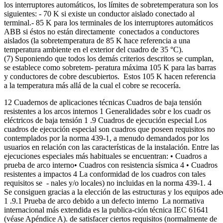
los interruptores automáticos, los límites de sobretemperatura son los
siguientes: - 70 K si existe un conductor aislado conectado al
terminal.- 85 K para los terminales de los interruptores automáticos
ABB si éstos no están directamente conectados a conductores
aislados (la sobretemperatura de 85 K hace referencia a una
temperatura ambiente en el exterior del cuadro de 35 °C).
(7) Suponiendo que todos los demás criterios descritos se cumplan,
se establece como sobretem- peratura máxima 105 K para las barras
y conductores de cobre descubiertos. Estos 105 K hacen referencia
a la temperatura más allá de la cual el cobre se recocería.
12 Cuadernos de aplicaciones técnicas Cuadros de baja tensión
resistentes a los arcos internos 1 Generalidades sobr e los cuadr os
eléctricos de baja tensión 1 .9 Cuadros de ejecución especial Los
cuadros de ejecución especial son cuadros que poseen requisitos no
contemplados por la norma 439-1, a menudo demandados por los
usuarios en relación con las características de la instalación. Entre las
ejecuciones especiales más habituales se encuentran: • Cuadros a
prueba de arco interno• Cuadros con resistencia sísmica 4 • Cuadros
resistentes a impactos 4 La conformidad de los cuadros con tales
requisitos se - nales y/o locales) no incluidas en la norma 439-1. 4
Se consiguen gracias a la elección de las estructuras y los equipos ad
1 .9.1 Prueba de arco debido a un defecto interno La normativa
internacional más extendida es la publica-ción técnica IEC 61641
(véase Apéndice A). de satisfacer ciertos requisitos (normalmente de