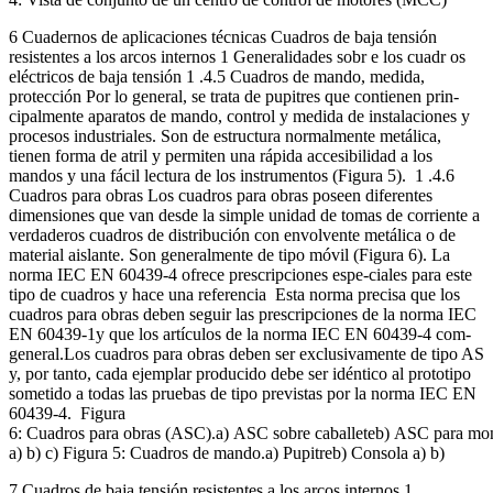
6 Cuadernos de aplicaciones técnicas Cuadros de baja tensión
resistentes a los arcos internos 1 Generalidades sobr e los cuadr os
eléctricos de baja tensión 1 .4.5 Cuadros de mando, medida,
protección Por lo general, se trata de pupitres que contienen prin-
cipalmente aparatos de mando, control y medida de instalaciones y
procesos industriales. Son de estructura normalmente metálica,
tienen forma de atril y permiten una rápida accesibilidad a los
mandos y una fácil lectura de los instrumentos (Figura 5). 1 .4.6
Cuadros para obras Los cuadros para obras poseen diferentes
dimensiones que van desde la simple unidad de tomas de corriente a
verdaderos cuadros de distribución con envolvente metálica o de
material aislante. Son generalmente de tipo móvil (Figura 6). La
norma IEC EN 60439-4 ofrece prescripciones espe-ciales para este
tipo de cuadros y hace una referencia Esta norma precisa que los
cuadros para obras deben seguir las prescripciones de la norma IEC
EN 60439-1y que los artículos de la norma IEC EN 60439-4 com-
general.Los cuadros para obras deben ser exclusivamente de tipo AS
y, por tanto, cada ejemplar producido debe ser idéntico al prototipo
sometido a todas las pruebas de tipo previstas por la norma IEC EN
60439-4. Figura
6: Cuadros para obras (ASC).a) ASC sobre caballeteb) ASC para mont
a) b) c) Figura 5: Cuadros de mando.a) Pupitreb) Consola a) b)
7 Cuadros de baja tensión resistentes a los arcos internos 1