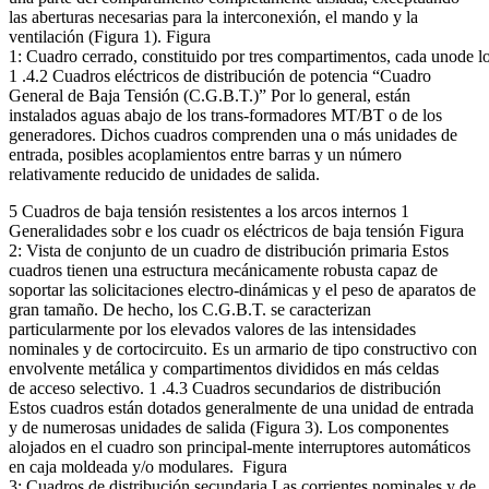
las aberturas necesarias para la interconexión, el mando y la
ventilación (Figura 1). Figura
1: Cuadro cerrado, constituido por tres compartimentos, cada unode l
1 .4.2 Cuadros eléctricos de distribución de potencia “Cuadro
General de Baja Tensión (C.G.B.T.)” Por lo general, están
instalados aguas abajo de los trans-formadores MT/BT o de los
generadores. Dichos cuadros comprenden una o más unidades de
entrada, posibles acoplamientos entre barras y un número
relativamente reducido de unidades de salida.
5 Cuadros de baja tensión resistentes a los arcos internos 1
Generalidades sobr e los cuadr os eléctricos de baja tensión Figura
2: Vista de conjunto de un cuadro de distribución primaria Estos
cuadros tienen una estructura mecánicamente robusta capaz de
soportar las solicitaciones electro-dinámicas y el peso de aparatos de
gran tamaño. De hecho, los C.G.B.T. se caracterizan
particularmente por los elevados valores de las intensidades
nominales y de cortocircuito. Es un armario de tipo constructivo con
envolvente metálica y compartimentos divididos en más celdas
de acceso selectivo. 1 .4.3 Cuadros secundarios de distribución
Estos cuadros están dotados generalmente de una unidad de entrada
y de numerosas unidades de salida (Figura 3). Los componentes
alojados en el cuadro son principal-mente interruptores automáticos
en caja moldeada y/o modulares. Figura
3: Cuadros de distribución secundaria Las corrientes nominales y de