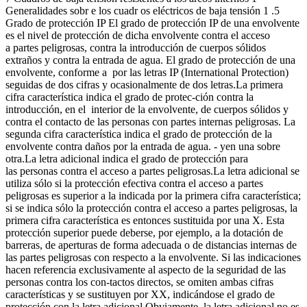
Generalidades sobr e los cuadr os eléctricos de baja tensión 1 .5
Grado de protección IP El grado de protección IP de una envolvente
es el nivel de protección de dicha envolvente contra el acceso
a partes peligrosas, contra la introducción de cuerpos sólidos
extraños y contra la entrada de agua. El grado de protección de una
envolvente, conforme a por las letras IP (International Protection)
seguidas de dos cifras y ocasionalmente de dos letras.La primera
cifra característica indica el grado de protec-ción contra la
introducción, en el interior de la envolvente, de cuerpos sólidos y
contra el contacto de las personas con partes internas peligrosas. La
segunda cifra característica indica el grado de protección de la
envolvente contra daños por la entrada de agua. - yen una sobre
otra.La letra adicional indica el grado de protección para
las personas contra el acceso a partes peligrosas.La letra adicional se
utiliza sólo si la protección efectiva contra el acceso a partes
peligrosas es superior a la indicada por la primera cifra característica;
si se indica sólo la protección contra el acceso a partes peligrosas, la
primera cifra característica es entonces sustituida por una X. Esta
protección superior puede deberse, por ejemplo, a la dotación de
barreras, de aperturas de forma adecuada o de distancias internas de
las partes peligrosas con respecto a la envolvente. Si las indicaciones
hacen referencia exclusivamente al aspecto de la seguridad de las
personas contra los con-tactos directos, se omiten ambas cifras
características y se sustituyen por XX, indicándose el grado de
protección con la letra adicional.Obviamente, la letra adicional no es