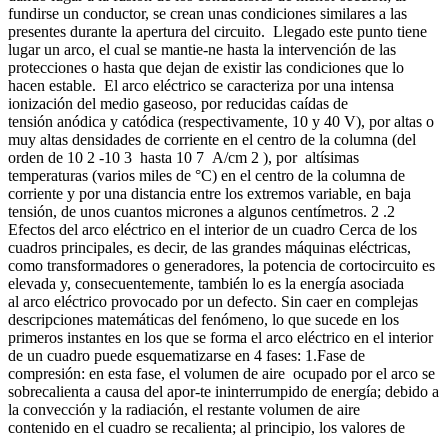
fundirse un conductor, se crean unas condiciones similares a las
presentes durante la apertura del circuito. Llegado este punto tiene
lugar un arco, el cual se mantie-ne hasta la intervención de las
protecciones o hasta que dejan de existir las condiciones que lo
hacen estable. El arco eléctrico se caracteriza por una intensa
ionización del medio gaseoso, por reducidas caídas de
tensión anódica y catódica (respectivamente, 10 y 40 V), por altas o
muy altas densidades de corriente en el centro de la columna (del
orden de 10 2 -10 3 hasta 10 7 A/cm 2 ), por altísimas
temperaturas (varios miles de °C) en el centro de la columna de
corriente y por una distancia entre los extremos variable, en baja
tensión, de unos cuantos micrones a algunos centímetros. 2 .2
Efectos del arco eléctrico en el interior de un cuadro Cerca de los
cuadros principales, es decir, de las grandes máquinas eléctricas,
como transformadores o generadores, la potencia de cortocircuito es
elevada y, consecuentemente, también lo es la energía asociada
al arco eléctrico provocado por un defecto. Sin caer en complejas
descripciones matemáticas del fenómeno, lo que sucede en los
primeros instantes en los que se forma el arco eléctrico en el interior
de un cuadro puede esquematizarse en 4 fases: 1.Fase de
compresión: en esta fase, el volumen de aire ocupado por el arco se
sobrecalienta a causa del apor-te ininterrumpido de energía; debido a
la convección y la radiación, el restante volumen de aire
contenido en el cuadro se recalienta; al principio, los valores de