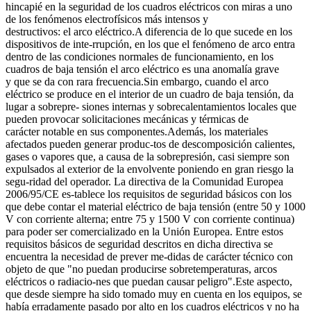
hincapié en la seguridad de los cuadros eléctricos con miras a uno
de los fenómenos electrofísicos más intensos y
destructivos: el arco eléctrico.A diferencia de lo que sucede en los
dispositivos de inte-rrupción, en los que el fenómeno de arco entra
dentro de las condiciones normales de funcionamiento, en los
cuadros de baja tensión el arco eléctrico es una anomalía grave
y que se da con rara frecuencia.Sin embargo, cuando el arco
eléctrico se produce en el interior de un cuadro de baja tensión, da
lugar a sobrepre- siones internas y sobrecalentamientos locales que
pueden provocar solicitaciones mecánicas y térmicas de
carácter notable en sus componentes.Además, los materiales
afectados pueden generar produc-tos de descomposición calientes,
gases o vapores que, a causa de la sobrepresión, casi siempre son
expulsados al exterior de la envolvente poniendo en gran riesgo la
segu-ridad del operador. La directiva de la Comunidad Europea
2006/95/CE es-tablece los requisitos de seguridad básicos con los
que debe contar el material eléctrico de baja tensión (entre 50 y 1000
V con corriente alterna; entre 75 y 1500 V con corriente continua)
para poder ser comercializado en la Unión Europea. Entre estos
requisitos básicos de seguridad descritos en dicha directiva se
encuentra la necesidad de prever me-didas de carácter técnico con
objeto de que "no puedan producirse sobretemperaturas, arcos
eléctricos o radiacio-nes que puedan causar peligro".Este aspecto,
que desde siempre ha sido tomado muy en cuenta en los equipos, se
había erradamente pasado por alto en los cuadros eléctricos y no ha