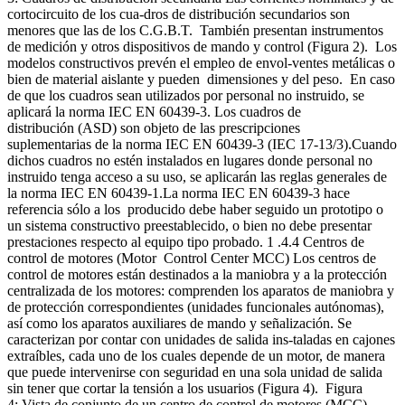
cortocircuito de los cua-dros de distribución secundarios son
menores que las de los C.G.B.T. También presentan instrumentos
de medición y otros dispositivos de mando y control (Figura 2). Los
modelos constructivos prevén el empleo de envol-ventes metálicas o
bien de material aislante y pueden dimensiones y del peso. En caso
de que los cuadros sean utilizados por personal no instruido, se
aplicará la norma IEC EN 60439-3. Los cuadros de
distribución (ASD) son objeto de las prescripciones
suplementarias de la norma IEC EN 60439-3 (IEC 17-13/3).Cuando
dichos cuadros no estén instalados en lugares donde personal no
instruido tenga acceso a su uso, se aplicarán las reglas generales de
la norma IEC EN 60439-1.La norma IEC EN 60439-3 hace
referencia sólo a los producido debe haber seguido un prototipo o
un sistema constructivo preestablecido, o bien no debe presentar
prestaciones respecto al equipo tipo probado. 1 .4.4 Centros de
control de motores (Motor Control Center MCC) Los centros de
control de motores están destinados a la maniobra y a la protección
centralizada de los motores: comprenden los aparatos de maniobra y
de protección correspondientes (unidades funcionales autónomas),
así como los aparatos auxiliares de mando y señalización. Se
caracterizan por contar con unidades de salida ins-taladas en cajones
extraíbles, cada uno de los cuales depende de un motor, de manera
que puede intervenirse con seguridad en una sola unidad de salida
sin tener que cortar la tensión a los usuarios (Figura 4). Figura
4: Vista de conjunto de un centro de control de motores (MCC)