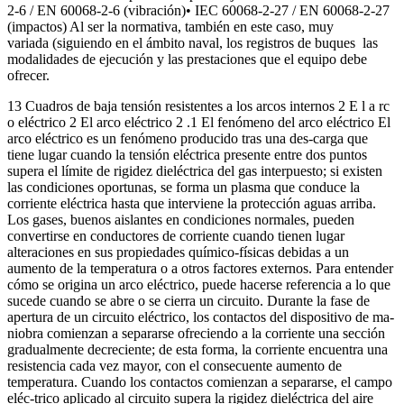
2-6 / EN 60068-2-6 (vibración)• IEC 60068-2-27 / EN 60068-2-27
(impactos) Al ser la normativa, también en este caso, muy
variada (siguiendo en el ámbito naval, los registros de buques las
modalidades de ejecución y las prestaciones que el equipo debe
ofrecer.
13 Cuadros de baja tensión resistentes a los arcos internos 2 E l a rc
o eléctrico 2 El arco eléctrico 2 .1 El fenómeno del arco eléctrico El
arco eléctrico es un fenómeno producido tras una des-carga que
tiene lugar cuando la tensión eléctrica presente entre dos puntos
supera el límite de rigidez dieléctrica del gas interpuesto; si existen
las condiciones oportunas, se forma un plasma que conduce la
corriente eléctrica hasta que interviene la protección aguas arriba.
Los gases, buenos aislantes en condiciones normales, pueden
convertirse en conductores de corriente cuando tienen lugar
alteraciones en sus propiedades químico-físicas debidas a un
aumento de la temperatura o a otros factores externos. Para entender
cómo se origina un arco eléctrico, puede hacerse referencia a lo que
sucede cuando se abre o se cierra un circuito. Durante la fase de
apertura de un circuito eléctrico, los contactos del dispositivo de ma-
niobra comienzan a separarse ofreciendo a la corriente una sección
gradualmente decreciente; de esta forma, la corriente encuentra una
resistencia cada vez mayor, con el consecuente aumento de
temperatura. Cuando los contactos comienzan a separarse, el campo
eléc-trico aplicado al circuito supera la rigidez dieléctrica del aire