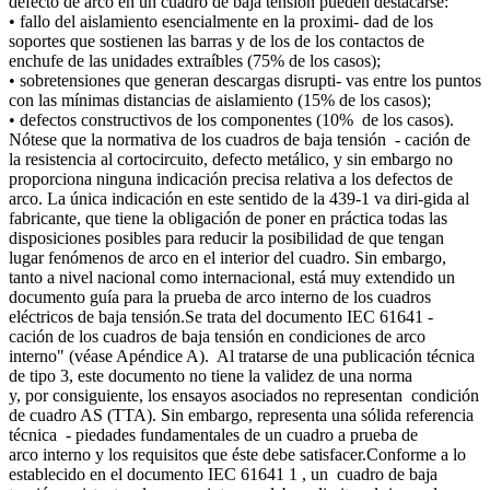
defecto de arco en un cuadro de baja tensión pueden destacarse:
• fallo del aislamiento esencialmente en la proximi- dad de los
soportes que sostienen las barras y de los de los contactos de
enchufe de las unidades extraíbles (75% de los casos);
• sobretensiones que generan descargas disrupti- vas entre los puntos
con las mínimas distancias de aislamiento (15% de los casos);
• defectos constructivos de los componentes (10% de los casos).
Nótese que la normativa de los cuadros de baja tensión - cación de
la resistencia al cortocircuito, defecto metálico, y sin embargo no
proporciona ninguna indicación precisa relativa a los defectos de
arco. La única indicación en este sentido de la 439-1 va diri-gida al
fabricante, que tiene la obligación de poner en práctica todas las
disposiciones posibles para reducir la posibilidad de que tengan
lugar fenómenos de arco en el interior del cuadro. Sin embargo,
tanto a nivel nacional como internacional, está muy extendido un
documento guía para la prueba de arco interno de los cuadros
eléctricos de baja tensión.Se trata del documento IEC 61641 -
cación de los cuadros de baja tensión en condiciones de arco
interno" (véase Apéndice A). Al tratarse de una publicación técnica
de tipo 3, este documento no tiene la validez de una norma
y, por consiguiente, los ensayos asociados no representan condición
de cuadro AS (TTA). Sin embargo, representa una sólida referencia
técnica - piedades fundamentales de un cuadro a prueba de
arco interno y los requisitos que éste debe satisfacer.Conforme a lo
establecido en el documento IEC 61641 1 , un cuadro de baja