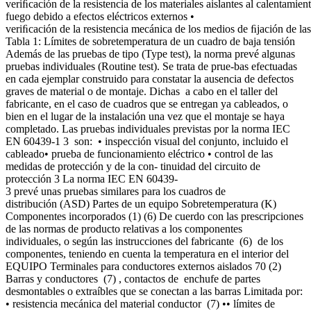
veriﬁcación de la resistencia de los materiales aislantes al calentamien
fuego debido a efectos eléctricos externos •
veriﬁcación de la resistencia mecánica de los medios de ﬁjación de la
Tabla 1: Límites de sobretemperatura de un cuadro de baja tensión
Además de las pruebas de tipo (Type test), la norma prevé algunas
pruebas individuales (Routine test). Se trata de prue-bas efectuadas
en cada ejemplar construido para constatar la ausencia de defectos
graves de material o de montaje. Dichas a cabo en el taller del
fabricante, en el caso de cuadros que se entregan ya cableados, o
bien en el lugar de la instalación una vez que el montaje se haya
completado. Las pruebas individuales previstas por la norma IEC
EN 60439-1 3 son: • inspección visual del conjunto, incluido el
cableado• prueba de funcionamiento eléctrico • control de las
medidas de protección y de la con- tinuidad del circuito de
protección 3 La norma IEC EN 60439-
3 prevé unas pruebas similares para los cuadros de
distribución (ASD) Partes de un equipo Sobretemperatura (K)
Componentes incorporados (1) (6) De cuerdo con las prescripciones
de las normas de producto relativas a los componentes
individuales, o según las instrucciones del fabricante (6) de los
componentes, teniendo en cuenta la temperatura en el interior del
EQUIPO Terminales para conductores externos aislados 70 (2)
Barras y conductores (7) , contactos de enchufe de partes
desmontables o extraíbles que se conectan a las barras Limitada por:
• resistencia mecánica del material conductor (7) •• límites de