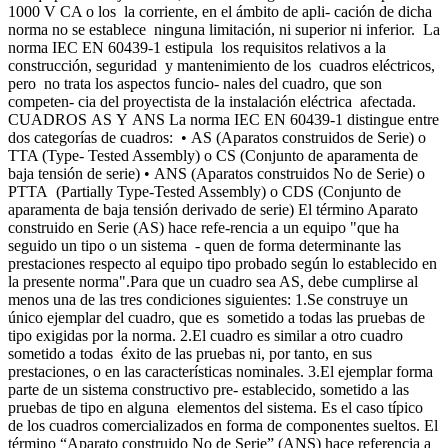
1000 V CA o los la corriente, en el ámbito de apli- cación de dicha
norma no se establece ninguna limitación, ni superior ni inferior. La
norma IEC EN 60439-1 estipula los requisitos relativos a la
construcción, seguridad y mantenimiento de los cuadros eléctricos,
pero no trata los aspectos funcio- nales del cuadro, que son
competen- cia del proyectista de la instalación eléctrica afectada.
CUADROS AS Y ANS La norma IEC EN 60439-1 distingue entre
dos categorías de cuadros: • AS (Aparatos construidos de Serie) o
TTA (Type- Tested Assembly) o CS (Conjunto de aparamenta de
baja tensión de serie) • ANS (Aparatos construidos No de Serie) o
PTTA (Partially Type-Tested Assembly) o CDS (Conjunto de
aparamenta de baja tensión derivado de serie) El término Aparato
construido en Serie (AS) hace refe-rencia a un equipo "que ha
seguido un tipo o un sistema - quen de forma determinante las
prestaciones respecto al equipo tipo probado según lo establecido en
la presente norma".Para que un cuadro sea AS, debe cumplirse al
menos una de las tres condiciones siguientes: 1.Se construye un
único ejemplar del cuadro, que es sometido a todas las pruebas de
tipo exigidas por la norma. 2.El cuadro es similar a otro cuadro
sometido a todas éxito de las pruebas ni, por tanto, en sus
prestaciones, o en las características nominales. 3.El ejemplar forma
parte de un sistema constructivo pre- establecido, sometido a las
pruebas de tipo en alguna elementos del sistema. Es el caso típico
de los cuadros comercializados en forma de componentes sueltos. El
término “Aparato construido No de Serie” (ANS) hace referencia a