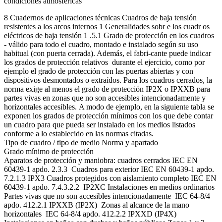
condiciones atmosféricas
8 Cuadernos de aplicaciones técnicas Cuadros de baja tensión
resistentes a los arcos internos 1 Generalidades sobr e los cuadr os
eléctricos de baja tensión 1 .5.1 Grado de protección en los cuadros
- válido para todo el cuadro, montado e instalado según su uso
habitual (con puerta cerrada). Además, el fabri-cante puede indicar
los grados de protección relativos durante el ejercicio, como por
ejemplo el grado de protección con las puertas abiertas y con
dispositivos desmontados o extraídos. Para los cuadros cerrados, la
norma exige al menos el grado de protección IP2X o IPXXB para
partes vivas en zonas que no son accesibles intencionadamente y
horizontales accesibles. A modo de ejemplo, en la siguiente tabla se
exponen los grados de protección mínimos con los que debe contar
un cuadro para que pueda ser instalado en los medios listados
conforme a lo establecido en las normas citadas.
Tipo de cuadro / tipo de medio Norma y apartado
Grado mínimo de protección
Aparatos de protección y maniobra: cuadros cerrados IEC EN
60439-1 apdo. 2.3.3 Cuadros para exterior IEC EN 60439-1 apdo.
7.2.1.3 IPX3 Cuadros protegidos con aislamiento completo IEC EN
60439-1 apdo. 7.4.3.2.2 IP2XC Instalaciones en medios ordinarios
Partes vivas que no son accesibles intencionadamente IEC 64-8/4
apdo. 412.2.1 IPXXB (IP2X) Zonas al alcance de la mano
horizontales IEC 64-8/4 apdo. 412.2.2 IPXXD (IP4X)