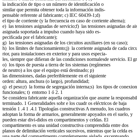
la indicación de tipo o un número de identiﬁcación o
similar que permita obtener toda la información indis-
pensable referente al fabricante; c) IEC 60439-1;d)
el tipo de corriente (y la frecuencia en caso de corriente alterna);
e) las tensiones asignadas de servicio;f) las tensiones asignadas de ai
asignada soportada a impulso cuando haya sido es-
peciﬁcada por el fabricante);
g) las tensiones asignadas de los circuitos auxiliares (en su caso);
h) los límites de funcionamiento;j) la corriente asignada de cada circu
rior, para instalaciones en exterior y para usos especia-
les, siempre que diﬁeran de las condiciones normalesde servicio. El g
o) los tipos de puesta a tierra de los sistemas (regímenes
de neutro) a los que el equipo está destinado; p)
las dimensiones, dadas preferiblemente en el siguiente
orden: altura, anchura (o largo), profundidad;
q) el peso;r) la forma de segregación interna;s) los tipos de conexion
funcionales; t) entorno 1 ó 2. 1
Se considera fabricante aquella organización que asume la responsa
terminado. 1 Generalidades sobr e los cuadr os eléctricos de baja
tensión 1 .4 1 .4.1 Tipologías constructivas A menudo, los cuadros
adoptan la forma de armarios, generalmente apoyados en el suelo, y
pueden estar divi-didos en compartimentos y celdas. El
compartimento es una unidad constructiva comprendida entre dos
planos de delimitación verticales sucesivos, mientras que la celda es
una parte del compartimento completamente aislada, exceptuando