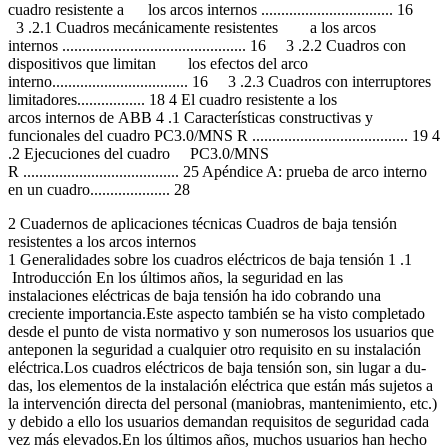
cuadro resistente a los arcos internos ................................. 16
3 .2.1 Cuadros mecánicamente resistentes a los arcos
internos .............................................. 16 3 .2.2 Cuadros con
dispositivos que limitan los efectos del arco
interno.................................. 16 3 .2.3 Cuadros con interruptores
limitadores................. 18 4 El cuadro resistente a los
arcos internos de ABB 4 .1 Características constructivas y
funcionales del cuadro PC3.0/MNS R ....................................... 19 4
.2 Ejecuciones del cuadro PC3.0/MNS
R ....................................... 25 Apéndice A: prueba de arco interno
en un cuadro.................... 28
2 Cuadernos de aplicaciones técnicas Cuadros de baja tensión
resistentes a los arcos internos
1 Generalidades sobre los cuadros eléctricos de baja tensión 1 .1
Introducción En los últimos años, la seguridad en las
instalaciones eléctricas de baja tensión ha ido cobrando una
creciente importancia.Este aspecto también se ha visto completado
desde el punto de vista normativo y son numerosos los usuarios que
anteponen la seguridad a cualquier otro requisito en su instalación
eléctrica.Los cuadros eléctricos de baja tensión son, sin lugar a du-
das, los elementos de la instalación eléctrica que están más sujetos a
la intervención directa del personal (maniobras, mantenimiento, etc.)
y debido a ello los usuarios demandan requisitos de seguridad cada
vez más elevados.En los últimos años, muchos usuarios han hecho