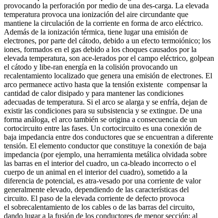
provocando la perforación por medio de una des-carga. La elevada
temperatura provoca una ionización del aire circundante que
mantiene la circulación de la corriente en forma de arco eléctrico.
Además de la ionización térmica, tiene lugar una emisión de
electrones, por parte del cátodo, debido a un efecto termoiónico; los
iones, formados en el gas debido a los choques causados por la
elevada temperatura, son ace-lerados por el campo eléctrico, golpean
el cátodo y libe-ran energía en la colisión provocando un
recalentamiento localizado que genera una emisión de electrones. El
arco permanece activo hasta que la tensión existente compensar la
cantidad de calor disipado y para mantener las condiciones
adecuadas de temperatura. Si el arco se alarga y se enfría, dejan de
existir las condiciones para su subsistencia y se extingue. De una
forma análoga, el arco también se origina a consecuencia de un
cortocircuito entre las fases. Un cortocircuito es una conexión de
baja impedancia entre dos conductores que se encuentran a diferente
tensión. El elemento conductor que constituye la conexión de baja
impedancia (por ejemplo, una herramienta metálica olvidada sobre
las barras en el interior del cuadro, un ca-bleado incorrecto o el
cuerpo de un animal en el interior del cuadro), sometido a la
diferencia de potencial, es atra-vesado por una corriente de valor
generalmente elevado, dependiendo de las características del
circuito. El paso de la elevada corriente de defecto provoca
el sobrecalentamiento de los cables o de las barras del circuito,
dando lugar a la fusión de los conductores de menor sección; al