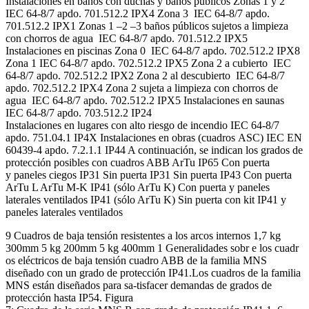
Instalaciones en baños con duchas y baños públicos Zonas 1 y 2
IEC 64-8/7 apdo. 701.512.2 IPX4 Zona 3 IEC 64-8/7 apdo.
701.512.2 IPX1 Zonas 1 –2 –3 baños públicos sujetos a limpieza
con chorros de agua IEC 64-8/7 apdo. 701.512.2 IPX5
Instalaciones en piscinas Zona 0 IEC 64-8/7 apdo. 702.512.2 IPX8
Zona 1 IEC 64-8/7 apdo. 702.512.2 IPX5 Zona 2 a cubierto IEC
64-8/7 apdo. 702.512.2 IPX2 Zona 2 al descubierto IEC 64-8/7
apdo. 702.512.2 IPX4 Zona 2 sujeta a limpieza con chorros de
agua IEC 64-8/7 apdo. 702.512.2 IPX5 Instalaciones en saunas
IEC 64-8/7 apdo. 703.512.2 IP24
Instalaciones en lugares con alto riesgo de incendio IEC 64-8/7
apdo. 751.04.1 IP4X Instalaciones en obras (cuadros ASC) IEC EN
60439-4 apdo. 7.2.1.1 IP44 A continuación, se indican los grados de
protección posibles con cuadros ABB ArTu IP65 Con puerta
y paneles ciegos IP31 Sin puerta IP31 Sin puerta IP43 Con puerta
ArTu L ArTu M-K IP41 (sólo ArTu K) Con puerta y paneles
laterales ventilados IP41 (sólo ArTu K) Sin puerta con kit IP41 y
paneles laterales ventilados
9 Cuadros de baja tensión resistentes a los arcos internos 1,7 kg
300mm 5 kg 200mm 5 kg 400mm 1 Generalidades sobr e los cuadr
os eléctricos de baja tensión cuadro ABB de la familia MNS
diseñado con un grado de protección IP41.Los cuadros de la familia
MNS están diseñados para sa-tisfacer demandas de grados de
protección hasta IP54. Figura