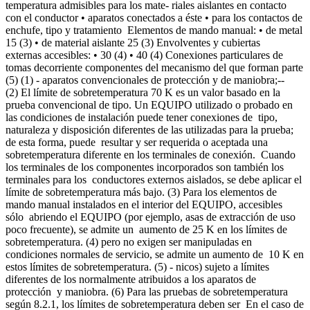
temperatura admisibles para los mate- riales aislantes en contacto
con el conductor • aparatos conectados a éste • para los contactos de
enchufe, tipo y tratamiento Elementos de mando manual: • de metal
15 (3) • de material aislante 25 (3) Envolventes y cubiertas
externas accesibles: • 30 (4) • 40 (4) Conexiones particulares de
tomas decorriente componentes del mecanismo del que forman parte
(5) (1) - aparatos convencionales de protección y de maniobra;--
(2) El límite de sobretemperatura 70 K es un valor basado en la
prueba convencional de tipo. Un EQUIPO utilizado o probado en
las condiciones de instalación puede tener conexiones de tipo,
naturaleza y disposición diferentes de las utilizadas para la prueba;
de esta forma, puede resultar y ser requerida o aceptada una
sobretemperatura diferente en los terminales de conexión. Cuando
los terminales de los componentes incorporados son también los
terminales para los conductores externos aislados, se debe aplicar el
límite de sobretemperatura más bajo. (3) Para los elementos de
mando manual instalados en el interior del EQUIPO, accesibles
sólo abriendo el EQUIPO (por ejemplo, asas de extracción de uso
poco frecuente), se admite un aumento de 25 K en los límites de
sobretemperatura. (4) pero no exigen ser manipuladas en
condiciones normales de servicio, se admite un aumento de 10 K en
estos límites de sobretemperatura. (5) - nicos) sujeto a límites
diferentes de los normalmente atribuidos a los aparatos de
protección y maniobra. (6) Para las pruebas de sobretemperatura
según 8.2.1, los límites de sobretemperatura deben ser En el caso de