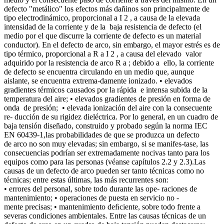
defecto "metálico" los efectos más dañinos son principalmente de
tipo electrodinámico, proporcional a I 2 , a causa de la elevada
intensidad de la corriente y de la baja resistencia de defecto (el
medio por el que discurre la corriente de defecto es un material
conductor). En el defecto de arco, sin embargo, el mayor estrés es de
tipo térmico, proporcional a R a I 2 , a causa del elevado valor
adquirido por la resistencia de arco R a ; debido a ello, la corriente
de defecto se encuentra circulando en un medio que, aunque
aislante, se encuentra extrema-damente ionizado. • elevados
gradientes térmicos causados por la rápida e intensa subida de la
temperatura del aire; • elevados gradientes de presión en forma de
onda de presión; • elevada ionización del aire con la consecuente
re- ducción de su rigidez dieléctrica. Por lo general, en un cuadro de
baja tensión diseñado, construido y probado según la norma IEC
EN 60439-1,las probabilidades de que se produzca un defecto
de arco no son muy elevadas; sin embargo, si se manifes-tase, las
consecuencias podrían ser extremadamente nocivas tanto para los
equipos como para las personas (véanse capítulos 2.2 y 2.3).Las
causas de un defecto de arco pueden ser tanto técnicas como no
técnicas; entre estas últimas, las más recurrentes son:
• errores del personal, sobre todo durante las ope- raciones de
mantenimiento; • operaciones de puesta en servicio no -
mente precisas; • mantenimiento deﬁciente, sobre todo frente a
severas condiciones ambientales. Entre las causas técnicas de un