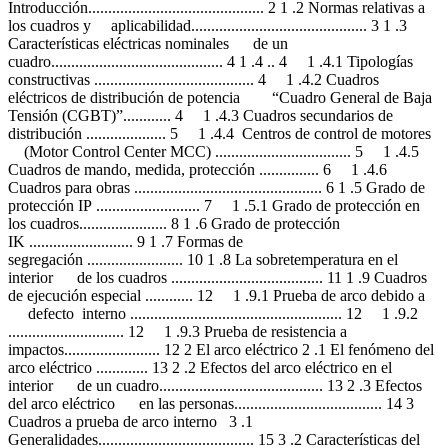
Introducción............................................ 2 1 .2 Normas relativas a
los cuadros y aplicabilidad............................................ 3 1 .3
Características eléctricas nominales de un
cuadro........................................... 4 1 .4 .. 4 1 .4.1 Tipologías
constructivas ........................................ 4 1 .4.2 Cuadros
eléctricos de distribución de potencia “Cuadro General de Baja
Tensión (CGBT)”............ 4 1 .4.3 Cuadros secundarios de
distribución .................... 5 1 .4.4 Centros de control de motores
(Motor Control Center MCC) .................................. 5 1 .4.5
Cuadros de mando, medida, protección ............... 6 1 .4.6
Cuadros para obras ............................................... 6 1 .5 Grado de
protección IP .......................... 7 1 .5.1 Grado de protección en
los cuadros...................... 8 1 .6 Grado de protección
IK .......................... 9 1 .7 Formas de
segregación ........................ 10 1 .8 La sobretemperatura en el
interior de los cuadros ...................................... 11 1 .9 Cuadros
de ejecución especial ............ 12 1 .9.1 Prueba de arco debido a
defecto interno ..................................................... 12 1 .9.2
............................. 12 1 .9.3 Prueba de resistencia a
impactos........................ 12 2 El arco eléctrico 2 .1 El fenómeno del
arco eléctrico ............. 13 2 .2 Efectos del arco eléctrico en el
interior de un cuadro......................................... 13 2 .3 Efectos
del arco eléctrico en las personas..................................... 14 3
Cuadros a prueba de arco interno 3 .1
Generalidades....................................... 15 3 .2 Características del