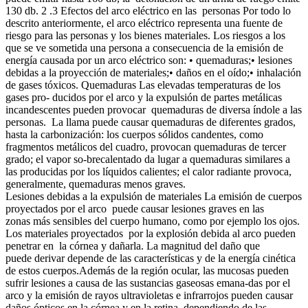
130 db. 2 .3 Efectos del arco eléctrico en las personas Por todo lo
descrito anteriormente, el arco eléctrico representa una fuente de
riesgo para las personas y los bienes materiales. Los riesgos a los
que se ve sometida una persona a consecuencia de la emisión de
energía causada por un arco eléctrico son: • quemaduras;• lesiones
debidas a la proyección de materiales;• daños en el oído;• inhalación
de gases tóxicos. Quemaduras Las elevadas temperaturas de los
gases pro- ducidos por el arco y la expulsión de partes metálicas
incandescentes pueden provocar quemaduras de diversa índole a las
personas. La llama puede causar quemaduras de diferentes grados,
hasta la carbonización: los cuerpos sólidos candentes, como
fragmentos metálicos del cuadro, provocan quemaduras de tercer
grado; el vapor so-brecalentado da lugar a quemaduras similares a
las producidas por los líquidos calientes; el calor radiante provoca,
generalmente, quemaduras menos graves.
Lesiones debidas a la expulsión de materiales La emisión de cuerpos
proyectados por el arco puede causar lesiones graves en las
zonas más sensibles del cuerpo humano, como por ejemplo los ojos.
Los materiales proyectados por la explosión debida al arco pueden
penetrar en la córnea y dañarla. La magnitud del daño que
puede derivar depende de las características y de la energía cinética
de estos cuerpos.Además de la región ocular, las mucosas pueden
sufrir lesiones a causa de las sustancias gaseosas emana-das por el
arco y la emisión de rayos ultravioletas e infrarrojos pueden causar
daños ópticos en la córnea y en la retina, dependiendo de las