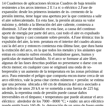
14 Cuadernos de aplicaciones técnicas Cuadros de baja tensión
resistentes a los arcos internos 2 E l a rc o eléctrico 2.Fase de
expansión: desde los primeros instantes de in- cremento de la
presión interna, tiene lugar una apertura por la que comienza a salir
el aire sobrecalentado. En esta fase, la presión alcanza su valor
máximo y, debido a la liberación del aire caliente, comienza a
disminuir. 3.Fase de emisión: en esta fase, a causa del continuo
aporte de energía por parte del arco, casi todo el aire es expulsado
bajo una ligera y casi constante sobre-presión. 4.Fase térmica: tras la
expulsión del aire, la tem- peratura en el interior del cuadro alcanza
casi la del arco y entonces comienza esta última fase, que dura hasta
la extinción del arco, en la que todos los metales y los aislantes que
entran en contacto sufren erosión, formándose gases, humos y
partículas de material fundido. Si el arco se formase al aire libre,
algunas de las fases descritas podrían no presentarse o darse con un
efecto menor; en cualquier caso se originará una onda de so-
brepresión y un aumento de la temperatura en las zonas próximas al
arco. Para entender el peligro que comporta encon-trarse cerca de un
arco eléctrico, vale la pena citar ciertos números: • presión: se estima
que una persona ubicada a 60 cm de distancia del arco asociado a
un defecto de unos 20 kA se ve sometida a una fuerza de 225 kg;
además, la repentina onda de presión puede causar daños
irreversibles en el tímpano; • temperatura que puede alcanzar el arco
eléctrico: alrededor de los 7000 - 8000 °C; • ruido: un arco eléctrico
puede emitir hasta 160 db, la detonación de un arma de fuego emite