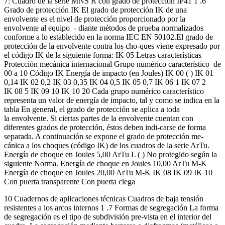
7: Cuadro de la serie MNS R con grado de protección IP41 1 .6
Grado de protección IK El grado de protección IK de una
envolvente es el nivel de protección proporcionado por la
envolvente al equipo - diante métodos de prueba normalizados
conforme a lo establecido en la norma IEC EN 50102.El grado de
protección de la envolvente contra los cho-ques viene expresado por
el código IK de la siguiente forma: IK 05 Letras características
Protección mecánica internacional Grupo numérico característico de
00 a 10 Código IK Energía de impacto (en Joules) IK 00 ( ) IK 01
0,14 IK 02 0,2 IK 03 0,35 IK 04 0,5 IK 05 0,7 IK 06 1 IK 07 2
IK 08 5 IK 09 10 IK 10 20 Cada grupo numérico característico
representa un valor de energía de impacto, tal y como se indica en la
tabla En general, el grado de protección se aplica a toda
la envolvente. Si ciertas partes de la envolvente cuentan con
diferentes grados de protección, éstos deben indi-carse de forma
separada. A continuación se expone el grado de protección me-
cánica a los choques (código IK) de los cuadros de la serie ArTu.
Energía de choque en Joules 5,00 ArTu L ( ) No protegido según la
siguiente Norma. Energía de choque en Joules 10,00 ArTu M-K
Energía de choque en Joules 20,00 ArTu M-K IK 08 IK 09 IK 10
Con puerta transparente Con puerta ciega
10 Cuadernos de aplicaciones técnicas Cuadros de baja tensión
resistentes a los arcos internos 1 .7 Formas de segregación La forma
de segregación es el tipo de subdivisión pre-vista en el interior del