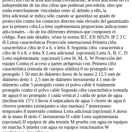
independiente de las dos cifras que pudieran precederla, sino que
están estrechamente vinculadas entre sí; debido a ello, la
letra adicional se indica sólo cuando se garantiza un grado de
protección contra los contactos directos más elevado del garantizado
por la primera cifra.La letra suplementaria proporciona indicaciones
adi-cionales. - do de los diferentes términos que componen el
código. Para más detalles, véase la norma IEC EN 60529. IP 2 3 C
H Letras características Protección internacional Primera cifra
característica cifra de 0 a 6, o letra X Segunda cifra característica
cifra de 0 a 8, o letra X Letra adicional (opcional) Letra A, B, C, D
Letra suplementaria (opcional) Letra H, M, S, W Protección del
equipo Contra el acceso a partes peligrosas con: Primera cifra
característica (entrada de cuerpos sólidos) 0 no protegido no
protegido 1 50 mm de diámetro dorso de la mano 2 12,5 mm de
diámetro dedo 3 2,5 mm de diámetro herramienta 4 1 mm de
diámetro cable 5 protegido contra el polvo cable 6 totalmente
protegido contra el polvo cable Segunda cifra característica (entrada
de agua) 0 no protegido 1 caída vertical 2 caída de gotas de agua
(inclinación 15°) 3 lluvia 4 salpicadura de agua 5 chorro de agua 6
chorros potentes (semejantes a olas marinas) 7 inmersiones
temporales 8 inmersión continua Letra adicional (opcional) A dorso
de la mano B dedo C herramienta D cable Letra suplementaria
(opcional) H equipos de alta tensión M prueba con agua en equipos
en marcha S prueba con agua en equipos estacionarios W