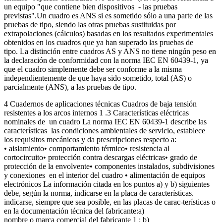
un equipo "que contiene bien dispositivos - las pruebas
previstas".Un cuadro es ANS si es sometido sólo a una parte de las
pruebas de tipo, siendo las otras pruebas sustituidas por
extrapolaciones (cálculos) basadas en los resultados experimentales
obtenidos en los cuadros que ya han superado las pruebas de
tipo. La distinción entre cuadros AS y ANS no tiene ningún peso en
la declaración de conformidad con la norma IEC EN 60439-1, ya
que el cuadro simplemente debe ser conforme a la misma
independientemente de que haya sido sometido, total (AS) o
parcialmente (ANS), a las pruebas de tipo.
4 Cuadernos de aplicaciones técnicas Cuadros de baja tensión
resistentes a los arcos internos 1 .3 Características eléctricas
nominales de un cuadro La norma IEC EN 60439-1 describe las
características las condiciones ambientales de servicio, establece
los requisitos mecánicos y da prescripciones respecto a:
• aislamiento• comportamiento térmico• resistencia al
cortocircuito• protección contra descargas eléctricas• grado de
protección de la envolvente• componentes instalados, subdivisiones
y conexiones en el interior del cuadro • alimentación de equipos
electrónicos La información citada en los puntos a) y b) siguientes
debe, según la norma, indicarse en la placa de características.
indicarse, siempre que sea posible, en las placas de carac-terísticas o
en la documentación técnica del fabricante:a)
nombre o marca comercial del fabricante 1 ; b)