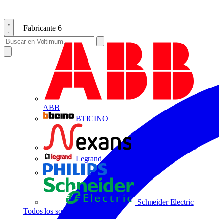
Fabricante
6
ABB
BTICINO
Centelsa by Nexans
Legrand
Philips
Schneider Electric
Todos los socios