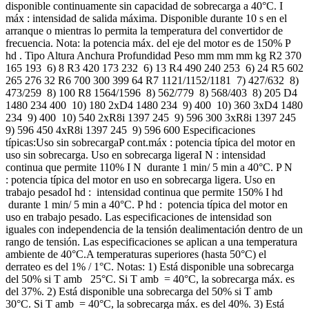
disponible continuamente sin capacidad de sobrecarga a 40°C. I
máx : intensidad de salida máxima. Disponible durante 10 s en el
arranque o mientras lo permita la temperatura del convertidor de
frecuencia. Nota: la potencia máx. del eje del motor es de 150% P
hd . Tipo Altura Anchura Profundidad Peso mm mm mm kg R2 370
165 193 6) 8 R3 420 173 232 6) 13 R4 490 240 253 6) 24 R5 602
265 276 32 R6 700 300 399 64 R7 1121/1152/1181 7) 427/632 8)
473/259 8) 100 R8 1564/1596 8) 562/779 8) 568/403 8) 205 D4
1480 234 400 10) 180 2xD4 1480 234 9) 400 10) 360 3xD4 1480
234 9) 400 10) 540 2xR8i 1397 245 9) 596 300 3xR8i 1397 245
9) 596 450 4xR8i 1397 245 9) 596 600 Especificaciones
típicas:Uso sin sobrecargaP cont.máx : potencia típica del motor en
uso sin sobrecarga. Uso en sobrecarga ligeraI N : intensidad
continua que permite 110% I N durante 1 min/ 5 min a 40°C. P N
: potencia típica del motor en uso en sobrecarga ligera. Uso en
trabajo pesadoI hd : intensidad continua que permite 150% I hd
durante 1 min/ 5 min a 40°C. P hd : potencia típica del motor en
uso en trabajo pesado. Las especificaciones de intensidad son
iguales con independencia de la tensión dealimentación dentro de un
rango de tensión. Las especificaciones se aplican a una temperatura
ambiente de 40°C.A temperaturas superiores (hasta 50°C) el
derrateo es del 1% / 1°C. Notas: 1) Está disponible una sobrecarga
del 50% si T amb 25°C. Si T amb = 40°C, la sobrecarga máx. es
del 37%. 2) Está disponible una sobrecarga del 50% si T amb
30°C. Si T amb = 40°C, la sobrecarga máx. es del 40%. 3) Está