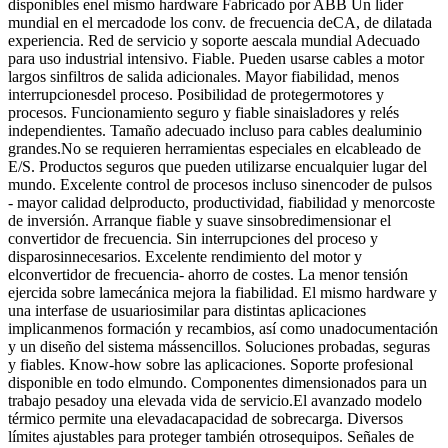
disponibles enel mismo hardware Fabricado por ABB Un líder
mundial en el mercadode los conv. de frecuencia deCA, de dilatada
experiencia. Red de servicio y soporte aescala mundial Adecuado
para uso industrial intensivo. Fiable. Pueden usarse cables a motor
largos sinfiltros de salida adicionales. Mayor fiabilidad, menos
interrupcionesdel proceso. Posibilidad de protegermotores y
procesos. Funcionamiento seguro y fiable sinaisladores y relés
independientes. Tamaño adecuado incluso para cables dealuminio
grandes.No se requieren herramientas especiales en elcableado de
E/S. Productos seguros que pueden utilizarse encualquier lugar del
mundo. Excelente control de procesos incluso sinencoder de pulsos
- mayor calidad delproducto, productividad, fiabilidad y menorcoste
de inversión. Arranque fiable y suave sinsobredimensionar el
convertidor de frecuencia. Sin interrupciones del proceso y
disparosinnecesarios. Excelente rendimiento del motor y
elconvertidor de frecuencia- ahorro de costes. La menor tensión
ejercida sobre lamecánica mejora la fiabilidad. El mismo hardware y
una interfase de usuariosimilar para distintas aplicaciones
implicanmenos formación y recambios, así como unadocumentación
y un diseño del sistema mássencillos. Soluciones probadas, seguras
y fiables. Know-how sobre las aplicaciones. Soporte profesional
disponible en todo elmundo. Componentes dimensionados para un
trabajo pesadoy una elevada vida de servicio.El avanzado modelo
térmico permite una elevadacapacidad de sobrecarga. Diversos
límites ajustables para proteger también otrosequipos. Señales de