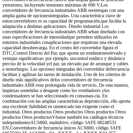
ytensiones, incluyendo tensiones máximas de 690 V.Los
convertidores de frecuencia industriales ABB seentregan con una
amplia gama de opcionesintegradas. Una característica clave de
estosconvertidores es su capacidad de programación,que facilita la
adaptación a distintas aplicaciones. Diseño industrial Los
convertidores de frecuencia industriales ABB sehan diseñado con
unas especificaciones de intensidadque permiten utilizarlos en
entornos industriales conaplicaciones que requieran una elevada
capacidad desobrecarga. En el centro del convertidor figura el
DTC,Control Directo del Par, que aporta un rendimientoelevado y
ventajas significativas: por ejemplo, uncontrol estático y dinámico
preciso de la velocidad yel par, un elevado par de arranque y cables
a motorlargos. Las opciones integradas del convertidor defrecuencia
facilitan y agilizan las tareas de instalación. Uno de los criterios de
diseño más significativos delos convertidores de frecuencia
industriales ABB essu prolongada vida de servicio. De esta manera,
laspiezas sometidas a desgaste como los ventiladores ylos
condensadores se han seleccionado en consonan-cia. En
combinación con las amplias características deprotección, ello aporta
una excelente fiabilidad en unmercado tan exigente como el
industrial. Otros productos Otros productos Otros productos Otros
productos Otros productosVéanse también los catálogos técnicos
independientesACS800, multidrive, código 3AFE 68248531
EN,Convertidores de frecuencia únicos ACS800, código 3AFE