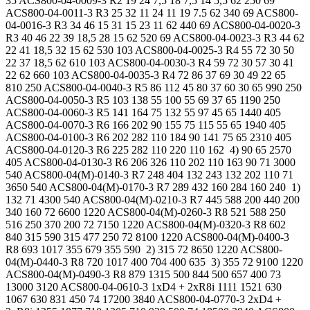
35 ACS800-04-0009-3 R2 19 24 7,5 18 7,5 14 5,5 62 250 69
ACS800-04-0011-3 R3 25 32 11 24 11 19 7.5 62 340 69 ACS800-
04-0016-3 R3 34 46 15 31 15 23 11 62 440 69 ACS800-04-0020-3
R3 40 46 22 39 18,5 28 15 62 520 69 ACS800-04-0023-3 R3 44 62
22 41 18,5 32 15 62 530 103 ACS800-04-0025-3 R4 55 72 30 50
22 37 18,5 62 610 103 ACS800-04-0030-3 R4 59 72 30 57 30 41
22 62 660 103 ACS800-04-0035-3 R4 72 86 37 69 30 49 22 65
810 250 ACS800-04-0040-3 R5 86 112 45 80 37 60 30 65 990 250
ACS800-04-0050-3 R5 103 138 55 100 55 69 37 65 1190 250
ACS800-04-0060-3 R5 141 164 75 132 55 97 45 65 1440 405
ACS800-04-0070-3 R6 166 202 90 155 75 115 55 65 1940 405
ACS800-04-0100-3 R6 202 282 110 184 90 141 75 65 2310 405
ACS800-04-0120-3 R6 225 282 110 220 110 162 4) 90 65 2570
405 ACS800-04-0130-3 R6 206 326 110 202 110 163 90 71 3000
540 ACS800-04(M)-0140-3 R7 248 404 132 243 132 202 110 71
3650 540 ACS800-04(M)-0170-3 R7 289 432 160 284 160 240 1)
132 71 4300 540 ACS800-04(M)-0210-3 R7 445 588 200 440 200
340 160 72 6600 1220 ACS800-04(M)-0260-3 R8 521 588 250
516 250 370 200 72 7150 1220 ACS800-04(M)-0320-3 R8 602
840 315 590 315 477 250 72 8100 1220 ACS800-04(M)-0400-3
R8 693 1017 355 679 355 590 2) 315 72 8650 1220 ACS800-
04(M)-0440-3 R8 720 1017 400 704 400 635 3) 355 72 9100 1220
ACS800-04(M)-0490-3 R8 879 1315 500 844 500 657 400 73
13000 3120 ACS800-04-0610-3 1xD4 + 2xR8i 1111 1521 630
1067 630 831 450 74 17200 3840 ACS800-04-0770-3 2xD4 +