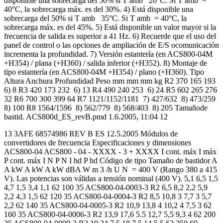
disponible una sobrecarga del 50% si T amb 20°C. Si T amb =
40°C, la sobrecarga máx. es del 30%. 4) Está disponible una
sobrecarga del 50% si T amb 35°C. Si T amb = 40°C, la
sobrecarga máx. es del 45%. 5) Está disponible un valor mayor si la
frecuencia de salida es superior a 41 Hz. 6) Recuerde que el uso del
panel de control o las opciones de ampliación de E/S ocomunicación
incrementa la profundidad. 7) Versión estantería (en ACS800-04M
+H354) / plana (+H360) / salida inferior (+H352). 8) Montaje de
tipo estantería (en ACS800-04M +H354) / plano (+H360). Tipo
Altura Anchura Profundidad Peso mm mm mm kg R2 370 165 193
6) 8 R3 420 173 232 6) 13 R4 490 240 253 6) 24 R5 602 265 276
32 R6 700 300 399 64 R7 1121/1152/1181 7) 427/632 8) 473/259
8) 100 R8 1564/1596 8) 562/779 8) 568/403 8) 205 Tamañode
bastid. ACS800d_ES_revB.pmd 1.6.2005, 11:04 12
13 3AFE 68574986 REV B ES 12.5.2005 Módulos de
convertidores de frecuencia Especificaciones y dimensiones
ACS800-04 ACS800 - 04 - XXXX - 3 + XXXX I cont. máx I máx
P cont. máx I N P N I hd P hd Código de tipo Tamaño de bastidor A
A kW A kW A kW dBA W m 3 /h U N = 400 V (Rango 380 a 415
V). Las potencias son válidas a tensión nominal (400 V). 5,1 6,5 1,5
4,7 1,5 3,4 1,1 62 100 35 ACS800-04-0003-3 R2 6,5 8,2 2,2 5,9
2,2 4,3 1,5 62 120 35 ACS800-04-0004-3 R2 8,5 10,8 3 7,7 3 5,7
2,2 62 140 35 ACS800-04-0005-3 R2 10,9 13,8 4 10,2 4 7,5 3 62
160 35 ACS800-04-0006-3 R2 13,9 17,6 5.5 12,7 5,5 9,3 4 62 200