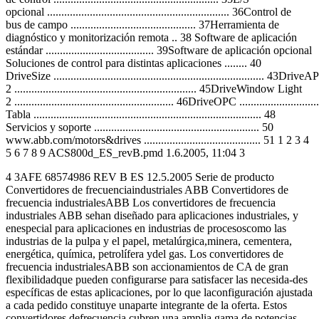
opcional ................................................................ 36Control de
bus de campo ............................................ 37Herramienta de
diagnóstico y monitorización remota .. 38 Software de aplicación
estándar ...................................... 39Software de aplicación opcional
Soluciones de control para distintas aplicaciones ........ 40
DriveSize .......................................................................... 43DriveAP
2 ................................................................ 45DriveWindow Light
2 ........................................................ 46DriveOPC ..............................
Tabla ................................................................................ 48
Servicios y soporte .......................................................... 50
www.abb.com/motors&drives ......................................... 51 1 2 3 4
5 6 7 8 9 ACS800d_ES_revB.pmd 1.6.2005, 11:04 3
4 3AFE 68574986 REV B ES 12.5.2005 Serie de producto
Convertidores de frecuenciaindustriales ABB Convertidores de
frecuencia industrialesABB Los convertidores de frecuencia
industriales ABB sehan diseñado para aplicaciones industriales, y
enespecial para aplicaciones en industrias de procesoscomo las
industrias de la pulpa y el papel, metalúrgica,minera, cementera,
energética, química, petrolífera ydel gas. Los convertidores de
frecuencia industrialesABB son accionamientos de CA de gran
flexibilidadque pueden configurarse para satisfacer las necesida-des
específicas de estas aplicaciones, por lo que laconfiguración ajustada
a cada pedido constituye unaparte integrante de la oferta. Estos
convertidores defrecuencia cubren una amplia gama de potencias