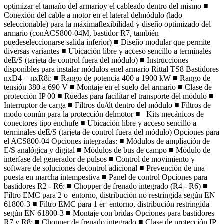
optimizar el tamaño del armarioy el cableado dentro del mismo ■
Conexión del cable a motor en el lateral delmódulo (lado
seleccionable) para la máximaflexibilidad y diseño optimizado del
armario (conACS800-04M, bastidor R7, también
puedeseleccionarse salida inferior) ■ Diseño modular que permite
diversas variantes ■ Ubicación libre y acceso sencillo a terminales
deE/S (tarjeta de control fuera del módulo) ■ Instrucciones
disponibles para instalar módulos enel armario Rittal TS8 Bastidores
nxD4 + nxR8i: ■ Rango de potencia 400 a 1900 kW ■ Rango de
tensión 380 a 690 V ■ Montaje en el suelo del armario ■ Clase de
protección IP 00 ■ Ruedas para facilitar el transporte del módulo ■
Interruptor de carga ■ Filtros du/dt dentro del módulo ■ Filtros de
modo común para la protección delmotor ■ Kits mecánicos de
conectores tipo enchufe ■ Ubicación libre y acceso sencillo a
terminales deE/S (tarjeta de control fuera del módulo) Opciones para
el ACS800-04 Opciones integradas: ■ Módulos de ampliación de
E/S analógica y digital ■ Módulos de bus de campo ■ Módulo de
interfase del generador de pulsos ■ Control de movimiento y
software de soluciones decontrol adicional ■ Prevención de una
puesta en marcha intempestiva ■ Panel de control Opciones para
bastidores R2 - R6: ■ Chopper de frenado integrado (R4 - R6) ■
Filtro EMC para 2 o entorno, distribución no restringida según EN
61800-3 ■ Filtro EMC para 1 er entorno, distribución restringida
según EN 61800-3 ■ Montaje con bridas Opciones para bastidores
R7 y R8: ■ Chopper de frenado integrado ■ Clase de protección IP