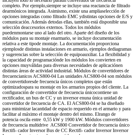
incluyen todo lo necesario paraun convertidor de frecuencia
completo. Por ejemplo,siempre se incluye una reactancia de filtrado
dearmónicos integrada. Asimismo, existe una ampliaselección de
opciones integradas como filtrado EMC ydistintas opciones de E/S y
comunicación. Además detodas ellas, también está disponible una
selección deaccesorios externos. Todos los módulos
puedenmontarse uno al lado del otro. Aparte del diseño de los
módulos para su montaje enarmario, se incluye documentación
relativa a este tipode montaje. La documentación proporciona
ejemplosde distintas instalaciones en armario, ejemplos dediagramas
y sugerencias sobre la selección de equipoauxiliar. La flexibilidad y
la capacidad de programaciónde los módulos los convierten en
opciones muyválidas para diversas necesidades de aplicaciónen
distintas áreas de actividad industrial. Módulos de convertidores de
frecuencianicos ACS800-04 Las unidades ACS800-04 son módulos
de convertidoresde frecuencia únicos completos que están
optimizadospara su montaje en los armarios propios del cliente. La
configuración de convertidor de frecuencia únicocontiene un
rectificador, un bus de CC y un inversor enuna única unidad de
convertidor de frecuencia de CA. El ACS800-04 se ha diseñado
para minimizar lacantidad de espacio requerido en el armario y para
facilitar al máximo el montaje dentro del mismo. Elrango de
potencia oscila entre 0,55 kW y 1900 kW. Módulos convertidores
de frecuencia multidrive ACS800 Convertidor de frecuencia único
Rectifi- cador Inversor Bus de CC Rectifi- cador Inversor Inversor