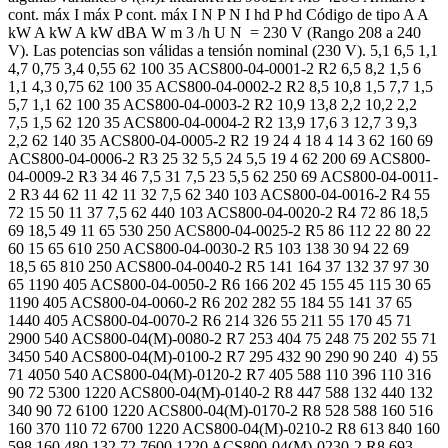
cont. máx I máx P cont. máx I N P N I hd P hd Código de tipo A A
kW A kW A kW dBA W m 3 /h U N = 230 V (Rango 208 a 240
V). Las potencias son válidas a tensión nominal (230 V). 5,1 6,5 1,1
4,7 0,75 3,4 0,55 62 100 35 ACS800-04-0001-2 R2 6,5 8,2 1,5 6
1,1 4,3 0,75 62 100 35 ACS800-04-0002-2 R2 8,5 10,8 1,5 7,7 1,5
5,7 1,1 62 100 35 ACS800-04-0003-2 R2 10,9 13,8 2,2 10,2 2,2
7,5 1,5 62 120 35 ACS800-04-0004-2 R2 13,9 17,6 3 12,7 3 9,3
2,2 62 140 35 ACS800-04-0005-2 R2 19 24 4 18 4 14 3 62 160 69
ACS800-04-0006-2 R3 25 32 5,5 24 5,5 19 4 62 200 69 ACS800-
04-0009-2 R3 34 46 7,5 31 7,5 23 5,5 62 250 69 ACS800-04-0011-
2 R3 44 62 11 42 11 32 7,5 62 340 103 ACS800-04-0016-2 R4 55
72 15 50 11 37 7,5 62 440 103 ACS800-04-0020-2 R4 72 86 18,5
69 18,5 49 11 65 530 250 ACS800-04-0025-2 R5 86 112 22 80 22
60 15 65 610 250 ACS800-04-0030-2 R5 103 138 30 94 22 69
18,5 65 810 250 ACS800-04-0040-2 R5 141 164 37 132 37 97 30
65 1190 405 ACS800-04-0050-2 R6 166 202 45 155 45 115 30 65
1190 405 ACS800-04-0060-2 R6 202 282 55 184 55 141 37 65
1440 405 ACS800-04-0070-2 R6 214 326 55 211 55 170 45 71
2900 540 ACS800-04(M)-0080-2 R7 253 404 75 248 75 202 55 71
3450 540 ACS800-04(M)-0100-2 R7 295 432 90 290 90 240 4) 55
71 4050 540 ACS800-04(M)-0120-2 R7 405 588 110 396 110 316
90 72 5300 1220 ACS800-04(M)-0140-2 R8 447 588 132 440 132
340 90 72 6100 1220 ACS800-04(M)-0170-2 R8 528 588 160 516
160 370 110 72 6700 1220 ACS800-04(M)-0210-2 R8 613 840 160
598 160 480 132 72 7600 1220 ACS800-04(M)-0230-2 R8 693