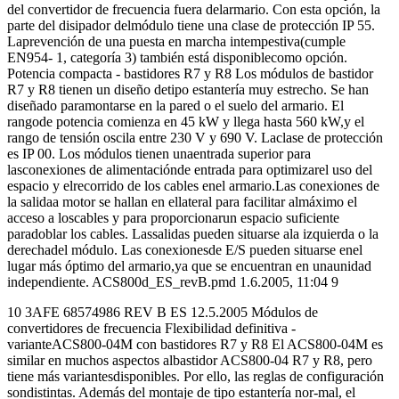
del convertidor de frecuencia fuera delarmario. Con esta opción, la
parte del disipador delmódulo tiene una clase de protección IP 55.
Laprevención de una puesta en marcha intempestiva(cumple
EN954- 1, categoría 3) también está disponiblecomo opción.
Potencia compacta - bastidores R7 y R8 Los módulos de bastidor
R7 y R8 tienen un diseño detipo estantería muy estrecho. Se han
diseñado paramontarse en la pared o el suelo del armario. El
rangode potencia comienza en 45 kW y llega hasta 560 kW,y el
rango de tensión oscila entre 230 V y 690 V. Laclase de protección
es IP 00. Los módulos tienen unaentrada superior para
lasconexiones de alimentaciónde entrada para optimizarel uso del
espacio y elrecorrido de los cables enel armario.Las conexiones de
la salidaa motor se hallan en ellateral para facilitar almáximo el
acceso a loscables y para proporcionarun espacio suficiente
paradoblar los cables. Lassalidas pueden situarse ala izquierda o la
derechadel módulo. Las conexionesde E/S pueden situarse enel
lugar más óptimo del armario,ya que se encuentran en unaunidad
independiente. ACS800d_ES_revB.pmd 1.6.2005, 11:04 9
10 3AFE 68574986 REV B ES 12.5.2005 Módulos de
convertidores de frecuencia Flexibilidad definitiva -
varianteACS800-04M con bastidores R7 y R8 El ACS800-04M es
similar en muchos aspectos albastidor ACS800-04 R7 y R8, pero
tiene más variantesdisponibles. Por ello, las reglas de configuración
sondistintas. Además del montaje de tipo estantería nor-mal, el