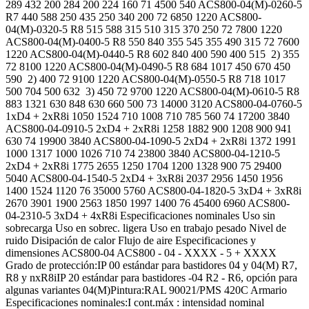
289 432 200 284 200 224 160 71 4500 540 ACS800-04(M)-0260-5
R7 440 588 250 435 250 340 200 72 6850 1220 ACS800-
04(M)-0320-5 R8 515 588 315 510 315 370 250 72 7800 1220
ACS800-04(M)-0400-5 R8 550 840 355 545 355 490 315 72 7600
1220 ACS800-04(M)-0440-5 R8 602 840 400 590 400 515 2) 355
72 8100 1220 ACS800-04(M)-0490-5 R8 684 1017 450 670 450
590 2) 400 72 9100 1220 ACS800-04(M)-0550-5 R8 718 1017
500 704 500 632 3) 450 72 9700 1220 ACS800-04(M)-0610-5 R8
883 1321 630 848 630 660 500 73 14000 3120 ACS800-04-0760-5
1xD4 + 2xR8i 1050 1524 710 1008 710 785 560 74 17200 3840
ACS800-04-0910-5 2xD4 + 2xR8i 1258 1882 900 1208 900 941
630 74 19900 3840 ACS800-04-1090-5 2xD4 + 2xR8i 1372 1991
1000 1317 1000 1026 710 74 23800 3840 ACS800-04-1210-5
2xD4 + 2xR8i 1775 2655 1250 1704 1200 1328 900 75 29400
5040 ACS800-04-1540-5 2xD4 + 3xR8i 2037 2956 1450 1956
1400 1524 1120 76 35000 5760 ACS800-04-1820-5 3xD4 + 3xR8i
2670 3901 1900 2563 1850 1997 1400 76 45400 6960 ACS800-
04-2310-5 3xD4 + 4xR8i Especificaciones nominales Uso sin
sobrecarga Uso en sobrec. ligera Uso en trabajo pesado Nivel de
ruido Disipación de calor Flujo de aire Especificaciones y
dimensiones ACS800-04 ACS800 - 04 - XXXX - 5 + XXXX
Grado de protección:IP 00 estándar para bastidores 04 y 04(M) R7,
R8 y nxR8iIP 20 estándar para bastidores -04 R2 - R6, opción para
algunas variantes 04(M)Pintura:RAL 90021/PMS 420C Armario
Especificaciones nominales:I cont.máx : intensidad nominal