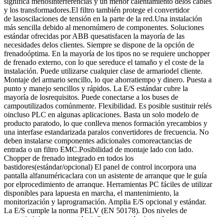
significa menosinterferencias y un menor calentamiento delos cables
y los transformadores.El filtro también protege el convertidor
de lasoscilaciones de tensión en la parte de la red.Una instalación
más sencilla debido al menornúmero de componentes. Soluciones
estándar ofrecidas por ABB quesatisfacen la mayoría de las
necesidades delos clientes. Siempre se dispone de la opción de
frenadoóptima. En la mayoría de los tipos no se requiere unchopper
de frenado externo, con lo que sereduce el tamaño y el coste de la
instalación. Puede utilizarse cualquier clase de armariodel cliente.
Montaje del armario sencillo, lo que ahorratiempo y dinero. Puesta a
punto y manejo sencillos y rápidos. La E/S estándar cubre la
mayoría de losrequisitos. Puede conectarse a los buses de
campoutilizados comúnmente. Flexibilidad. Es posible sustituir relés
oincluso PLC en algunas aplicaciones. Basta un solo modelo de
producto paratodo, lo que conlleva menos formación yrecambios y
una interfase estandarizada paralos convertidores de frecuencia. No
deben instalarse componentes adicionales comoreactancias de
entrada o un filtro EMC.Posibilidad de montaje lado con lado.
Chopper de frenado integrado en todos los
bastidores(estándar/opcional) El panel de control incorpora una
pantalla alfanuméricaclara con un asistente de arranque que le guía
por elprocedimiento de arranque. Herramientas PC fáciles de utilizar
disponibles para lapuesta en marcha, el mantenimiento, la
monitorización y laprogramación. Amplia E/S opcional y estándar.
La E/S cumple la norma PELV (EN 50178). Dos niveles de