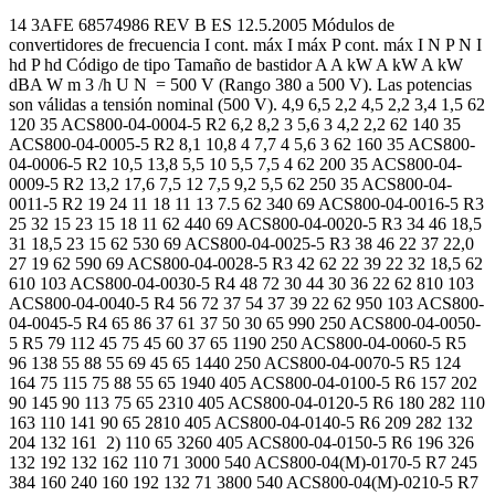
14 3AFE 68574986 REV B ES 12.5.2005 Módulos de
convertidores de frecuencia I cont. máx I máx P cont. máx I N P N I
hd P hd Código de tipo Tamaño de bastidor A A kW A kW A kW
dBA W m 3 /h U N = 500 V (Rango 380 a 500 V). Las potencias
son válidas a tensión nominal (500 V). 4,9 6,5 2,2 4,5 2,2 3,4 1,5 62
120 35 ACS800-04-0004-5 R2 6,2 8,2 3 5,6 3 4,2 2,2 62 140 35
ACS800-04-0005-5 R2 8,1 10,8 4 7,7 4 5,6 3 62 160 35 ACS800-
04-0006-5 R2 10,5 13,8 5,5 10 5,5 7,5 4 62 200 35 ACS800-04-
0009-5 R2 13,2 17,6 7,5 12 7,5 9,2 5,5 62 250 35 ACS800-04-
0011-5 R2 19 24 11 18 11 13 7.5 62 340 69 ACS800-04-0016-5 R3
25 32 15 23 15 18 11 62 440 69 ACS800-04-0020-5 R3 34 46 18,5
31 18,5 23 15 62 530 69 ACS800-04-0025-5 R3 38 46 22 37 22,0
27 19 62 590 69 ACS800-04-0028-5 R3 42 62 22 39 22 32 18,5 62
610 103 ACS800-04-0030-5 R4 48 72 30 44 30 36 22 62 810 103
ACS800-04-0040-5 R4 56 72 37 54 37 39 22 62 950 103 ACS800-
04-0045-5 R4 65 86 37 61 37 50 30 65 990 250 ACS800-04-0050-
5 R5 79 112 45 75 45 60 37 65 1190 250 ACS800-04-0060-5 R5
96 138 55 88 55 69 45 65 1440 250 ACS800-04-0070-5 R5 124
164 75 115 75 88 55 65 1940 405 ACS800-04-0100-5 R6 157 202
90 145 90 113 75 65 2310 405 ACS800-04-0120-5 R6 180 282 110
163 110 141 90 65 2810 405 ACS800-04-0140-5 R6 209 282 132
204 132 161 2) 110 65 3260 405 ACS800-04-0150-5 R6 196 326
132 192 132 162 110 71 3000 540 ACS800-04(M)-0170-5 R7 245
384 160 240 160 192 132 71 3800 540 ACS800-04(M)-0210-5 R7