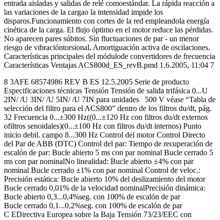
entrada aisladas y salidas de relé comoestándar. La rápida reacción a
las variaciones de la cargao la intensidad impide los
disparos.Funcionamiento con cortes de la red empleandola energía
cinética de la carga. El flujo óptimo en el motor reduce las pérdidas.
No aparecen pares súbitos. Sin fluctuaciones de par - un menor
riesgo de vibracióntorsional. Amortiguación activa de oscilaciones.
Características principales del módulode convertidores de frecuencia
Características Ventajas ACS800d_ES_revB.pmd 1.6.2005, 11:04 7
8 3AFE 68574986 REV B ES 12.5.2005 Serie de producto
Especificaciones técnicas Tensión Tensión de salida trifásica 0...U
2IN/ /U 3IN/ /U 5IN/ /U 7IN para unidades 500 V véase “Tabla de
selección del filtro para el ACS800” dentro de los filtros du/dt, pág.
32 Frecuencia 0...±300 Hz((0...±120 Hz con filtros du/dt externos
ofiltros senoidales)(0...±100 Hz con filtros du/dt internos) Punto
inicio debil. campo 8...300 Hz Control del motor Control Directo
del Par de ABB (DTC) Control del par: Tiempo de recuperación de
escalón de par: Bucle abierto 5 ms con par nominal Bucle cerrado 5
ms con par nominalNo linealidad: Bucle abierto ±4% con par
nominal Bucle cerrado ±1% con par nominal Control de veloc.:
Precisión estática: Bucle abierto 10% del deslizamiento del motor
Bucle cerrado 0,01% de la velocidad nominalPrecisión dinámica:
Bucle abierto 0,3...0,4%seg. con 100% de escalón de par
Bucle cerrado 0,1...0,2%seg. con 100% de escalón de par
C EDirectiva Europea sobre la Baja Tensión 73/23/EEC con