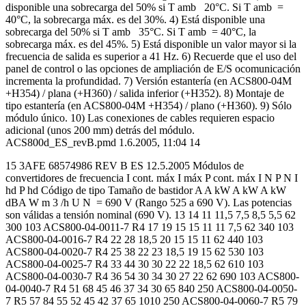
disponible una sobrecarga del 50% si T amb 20°C. Si T amb =
40°C, la sobrecarga máx. es del 30%. 4) Está disponible una
sobrecarga del 50% si T amb 35°C. Si T amb = 40°C, la
sobrecarga máx. es del 45%. 5) Está disponible un valor mayor si la
frecuencia de salida es superior a 41 Hz. 6) Recuerde que el uso del
panel de control o las opciones de ampliación de E/S ocomunicación
incrementa la profundidad. 7) Versión estantería (en ACS800-04M
+H354) / plana (+H360) / salida inferior (+H352). 8) Montaje de
tipo estantería (en ACS800-04M +H354) / plano (+H360). 9) Sólo
módulo único. 10) Las conexiones de cables requieren espacio
adicional (unos 200 mm) detrás del módulo.
ACS800d_ES_revB.pmd 1.6.2005, 11:04 14
15 3AFE 68574986 REV B ES 12.5.2005 Módulos de
convertidores de frecuencia I cont. máx I máx P cont. máx I N P N I
hd P hd Código de tipo Tamaño de bastidor A A kW A kW A kW
dBA W m 3 /h U N = 690 V (Rango 525 a 690 V). Las potencias
son válidas a tensión nominal (690 V). 13 14 11 11,5 7,5 8,5 5,5 62
300 103 ACS800-04-0011-7 R4 17 19 15 15 11 11 7,5 62 340 103
ACS800-04-0016-7 R4 22 28 18,5 20 15 15 11 62 440 103
ACS800-04-0020-7 R4 25 38 22 23 18,5 19 15 62 530 103
ACS800-04-0025-7 R4 33 44 30 30 22 22 18,5 62 610 103
ACS800-04-0030-7 R4 36 54 30 34 30 27 22 62 690 103 ACS800-
04-0040-7 R4 51 68 45 46 37 34 30 65 840 250 ACS800-04-0050-
7 R5 57 84 55 52 45 42 37 65 1010 250 ACS800-04-0060-7 R5 79