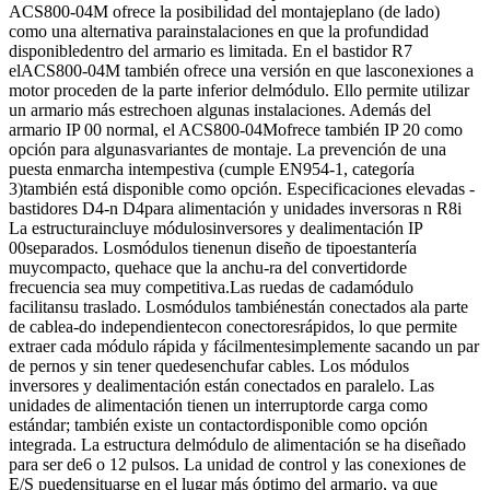
ACS800-04M ofrece la posibilidad del montajeplano (de lado)
como una alternativa parainstalaciones en que la profundidad
disponibledentro del armario es limitada. En el bastidor R7
elACS800-04M también ofrece una versión en que lasconexiones a
motor proceden de la parte inferior delmódulo. Ello permite utilizar
un armario más estrechoen algunas instalaciones. Además del
armario IP 00 normal, el ACS800-04Mofrece también IP 20 como
opción para algunasvariantes de montaje. La prevención de una
puesta enmarcha intempestiva (cumple EN954-1, categoría
3)también está disponible como opción. Especificaciones elevadas -
bastidores D4-n D4para alimentación y unidades inversoras n R8i
La estructuraincluye módulosinversores y dealimentación IP
00separados. Losmódulos tienenun diseño de tipoestantería
muycompacto, quehace que la anchu-ra del convertidorde
frecuencia sea muy competitiva.Las ruedas de cadamódulo
facilitansu traslado. Losmódulos tambiénestán conectados ala parte
de cablea-do independientecon conectoresrápidos, lo que permite
extraer cada módulo rápida y fácilmentesimplemente sacando un par
de pernos y sin tener quedesenchufar cables. Los módulos
inversores y dealimentación están conectados en paralelo. Las
unidades de alimentación tienen un interruptorde carga como
estándar; también existe un contactordisponible como opción
integrada. La estructura delmódulo de alimentación se ha diseñado
para ser de6 o 12 pulsos. La unidad de control y las conexiones de
E/S puedensituarse en el lugar más óptimo del armario, ya que