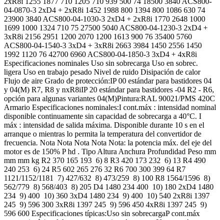
2xR8i 1255 1877 710 1205 710 939 500 74 18500 3840 ACS800-
04-0870-3 2xD4 + 2xR8i 1452 1988 800 1394 800 1086 630 74
23900 3840 ACS800-04-1030-3 2xD4 + 2xR8i 1770 2648 1000
1699 1000 1324 710 75 27500 5040 ACS800-04-1230-3 2xD4 +
3xR8i 2156 2951 1200 2070 1200 1613 900 76 35400 5760
ACS800-04-1540-3 3xD4 + 3xR8i 2663 3984 1450 2556 1450
1992 1120 76 42700 6960 ACS800-04-1850-3 3xD4 + 4xR8i
Especificaciones nominales Uso sin sobrecarga Uso en sobrec.
ligera Uso en trabajo pesado Nivel de ruido Disipación de calor
Flujo de aire Grado de protección:IP 00 estándar para bastidores 04
y 04(M) R7, R8 y nxR8iIP 20 estándar para bastidores -04 R2 - R6,
opción para algunas variantes 04(M)Pintura:RAL 90021/PMS 420C
Armario Especificaciones nominales:I cont.máx : intensidad nominal
disponible continuamente sin capacidad de sobrecarga a 40°C. I
máx : intensidad de salida máxima. Disponible durante 10 s en el
arranque o mientras lo permita la temperatura del convertidor de
frecuencia. Nota Nota Nota Nota Nota: la potencia máx. del eje del
motor es de 150% P hd . Tipo Altura Anchura Profundidad Peso mm
mm mm kg R2 370 165 193 6) 8 R3 420 173 232 6) 13 R4 490
240 253 6) 24 R5 602 265 276 32 R6 700 300 399 64 R7
1121/1152/1181 7) 427/632 8) 473/259 8) 100 R8 1564/1596 8)
562/779 8) 568/403 8) 205 D4 1480 234 400 10) 180 2xD4 1480
234 9) 400 10) 360 3xD4 1480 234 9) 400 10) 540 2xR8i 1397
245 9) 596 300 3xR8i 1397 245 9) 596 450 4xR8i 1397 245 9)
596 600 Especificaciones típicas:Uso sin sobrecargaP cont.máx