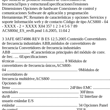
frecuenciaTipos y estructurasEspecificacionesTensiones
Dimensiones Opciones de hardware Conexiones de control y
comunicaciones Software de aplicación y programación
Herramientas PC Resumen de características y opciones Servicios y
soporte Información web y de contacto Código de tipo ACS800 - 04
- XXXX - 2 + XXXX X04 357 1 2 3 4 5 6 7 89
ACS800d_ES_revB.pmd 1.6.2005, 11:04 2
3 3AFE 68574986 REV B ES 12.5.2005 Contenido Convertidores
de frecuencia industriales ABB,módulos de convertidores de
frecuencia Convertidores de frecuencia industriales
ABB ................... 4Características principales del módulo de conv.
de frec. .... 6Especificaciones
técnicas .................................................. 8 Módulos de
convertidores de frecuencia únicos,ACS800-
04 ........................................................................ 9Módulos de
convertidores de
frecuencia multidrive,ACS800 ..............................................................
Opciones de
freno ........................................................... 24Filtro EMC ...................
senoidales ............................................................. 30Filtros
du/dt ..................................................................... 32 Interfase de
usuario estándar E/S
estándar ............................................................... 34 Opciones Panel
de control .......................................................... 35E/S