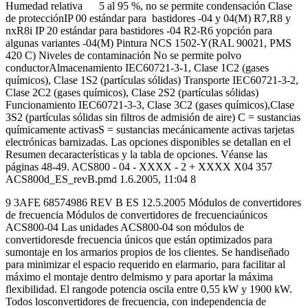
Humedad relativa 5 al 95 %, no se permite condensación Clase
de protecciónIP 00 estándar para bastidores -04 y 04(M) R7,R8 y
nxR8i IP 20 estándar para bastidores -04 R2-R6 yopción para
algunas variantes -04(M) Pintura NCS 1502-Y(RAL 90021, PMS
420 C) Niveles de contaminación No se permite polvo
conductorAlmacenamiento IEC60721-3-1, Clase 1C2 (gases
químicos), Clase 1S2 (partículas sólidas) Transporte IEC60721-3-2,
Clase 2C2 (gases químicos), Clase 2S2 (partículas sólidas)
Funcionamiento IEC60721-3-3, Clase 3C2 (gases químicos),Clase
3S2 (partículas sólidas sin filtros de admisión de aire) C = sustancias
químicamente activasS = sustancias mecánicamente activas tarjetas
electrónicas barnizadas. Las opciones disponibles se detallan en el
Resumen decaracterísticas y la tabla de opciones. Véanse las
páginas 48-49. ACS800 - 04 - XXXX - 2 + XXXX X04 357
ACS800d_ES_revB.pmd 1.6.2005, 11:04 8
9 3AFE 68574986 REV B ES 12.5.2005 Módulos de convertidores
de frecuencia Módulos de convertidores de frecuenciaúnicos
ACS800-04 Las unidades ACS800-04 son módulos de
convertidoresde frecuencia únicos que están optimizados para
sumontaje en los armarios propios de los clientes. Se handiseñado
para minimizar el espacio requerido en elarmario, para facilitar al
máximo el montaje dentro delmismo y para aportar la máxima
flexibilidad. El rangode potencia oscila entre 0,55 kW y 1900 kW.
Todos losconvertidores de frecuencia, con independencia de