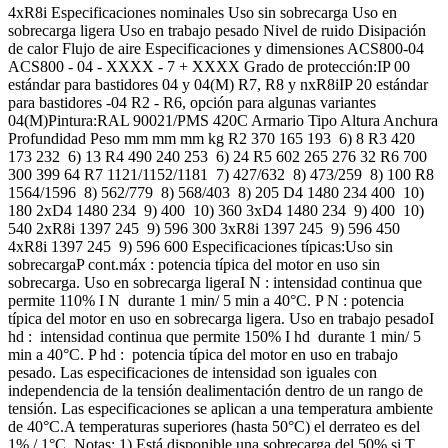
4xR8i Especificaciones nominales Uso sin sobrecarga Uso en
sobrecarga ligera Uso en trabajo pesado Nivel de ruido Disipación
de calor Flujo de aire Especificaciones y dimensiones ACS800-04
ACS800 - 04 - XXXX - 7 + XXXX Grado de protección:IP 00
estándar para bastidores 04 y 04(M) R7, R8 y nxR8iIP 20 estándar
para bastidores -04 R2 - R6, opción para algunas variantes
04(M)Pintura:RAL 90021/PMS 420C Armario Tipo Altura Anchura
Profundidad Peso mm mm mm kg R2 370 165 193 6) 8 R3 420
173 232 6) 13 R4 490 240 253 6) 24 R5 602 265 276 32 R6 700
300 399 64 R7 1121/1152/1181 7) 427/632 8) 473/259 8) 100 R8
1564/1596 8) 562/779 8) 568/403 8) 205 D4 1480 234 400 10)
180 2xD4 1480 234 9) 400 10) 360 3xD4 1480 234 9) 400 10)
540 2xR8i 1397 245 9) 596 300 3xR8i 1397 245 9) 596 450
4xR8i 1397 245 9) 596 600 Especificaciones típicas:Uso sin
sobrecargaP cont.máx : potencia típica del motor en uso sin
sobrecarga. Uso en sobrecarga ligeraI N : intensidad continua que
permite 110% I N durante 1 min/ 5 min a 40°C. P N : potencia
típica del motor en uso en sobrecarga ligera. Uso en trabajo pesadoI
hd : intensidad continua que permite 150% I hd durante 1 min/ 5
min a 40°C. P hd : potencia típica del motor en uso en trabajo
pesado. Las especificaciones de intensidad son iguales con
independencia de la tensión dealimentación dentro de un rango de
tensión. Las especificaciones se aplican a una temperatura ambiente
de 40°C.A temperaturas superiores (hasta 50°C) el derrateo es del
1% / 1°C. Notas: 1) Está disponible una sobrecarga del 50% si T