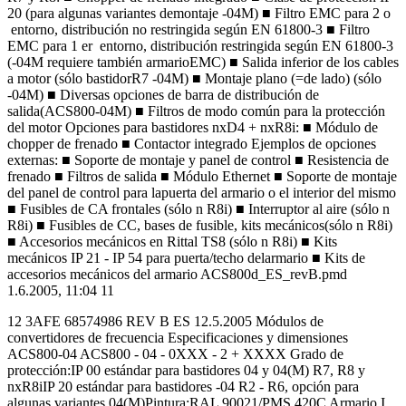
20 (para algunas variantes demontaje -04M) ■ Filtro EMC para 2 o
entorno, distribución no restringida según EN 61800-3 ■ Filtro
EMC para 1 er entorno, distribución restringida según EN 61800-3
(-04M requiere también armarioEMC) ■ Salida inferior de los cables
a motor (sólo bastidorR7 -04M) ■ Montaje plano (=de lado) (sólo
-04M) ■ Diversas opciones de barra de distribución de
salida(ACS800-04M) ■ Filtros de modo común para la protección
del motor Opciones para bastidores nxD4 + nxR8i: ■ Módulo de
chopper de frenado ■ Contactor integrado Ejemplos de opciones
externas: ■ Soporte de montaje y panel de control ■ Resistencia de
frenado ■ Filtros de salida ■ Módulo Ethernet ■ Soporte de montaje
del panel de control para lapuerta del armario o el interior del mismo
■ Fusibles de CA frontales (sólo n R8i) ■ Interruptor al aire (sólo n
R8i) ■ Fusibles de CC, bases de fusible, kits mecánicos(sólo n R8i)
■ Accesorios mecánicos en Rittal TS8 (sólo n R8i) ■ Kits
mecánicos IP 21 - IP 54 para puerta/techo delarmario ■ Kits de
accesorios mecánicos del armario ACS800d_ES_revB.pmd
1.6.2005, 11:04 11
12 3AFE 68574986 REV B ES 12.5.2005 Módulos de
convertidores de frecuencia Especificaciones y dimensiones
ACS800-04 ACS800 - 04 - 0XXX - 2 + XXXX Grado de
protección:IP 00 estándar para bastidores 04 y 04(M) R7, R8 y
nxR8iIP 20 estándar para bastidores -04 R2 - R6, opción para
algunas variantes 04(M)Pintura:RAL 90021/PMS 420C Armario I