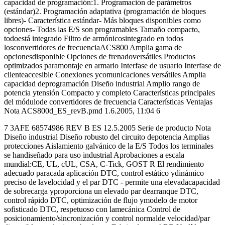
capacidad de programación:1. Programación de parámetros
(estándar)2. Programación adaptativa (programación de bloques
libres)- Característica estándar- Más bloques disponibles como
opciones- Todas las E/S son programables Tamaño compacto,
todoestá integrado Filtro de armónicosintegrado en todos
losconvertidores de frecuenciaACS800 Amplia gama de
opcionesdisponible Opciones de frenadoversátiles Productos
optimizados paramontaje en armario Interfase de usuario Interfase de
clienteaccesible Conexiones ycomunicaciones versátiles Amplia
capacidad deprogramación Diseño industrial Amplio rango de
potencia ytensión Compacto y completo Características principales
del módulode convertidores de frecuencia Características Ventajas
Nota ACS800d_ES_revB.pmd 1.6.2005, 11:04 6
7 3AFE 68574986 REV B ES 12.5.2005 Serie de producto Nota
Diseño industrial Diseño robusto del circuito depotencia Amplias
protecciones Aislamiento galvánico de la E/S Todos los terminales
se handiseñado para uso industrial Aprobaciones a escala
mundial:CE, UL, cUL, CSA, C-Tick, GOST R El rendimiento
adecuado paracada aplicación DTC, control estático ydinámico
preciso de lavelocidad y el par DTC - permite una elevadacapacidad
de sobrecarga yproporciona un elevado par dearranque DTC,
control rápido DTC, optimización de flujo ymodelo de motor
sofisticado DTC, respetuoso con lamecánica Control de
posicionamiento/sincronización y control normalde velocidad/par