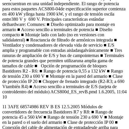
seencuentran en una unidad independiente. El rango de potencia
para estos paquetes ACS800-04de especificación superior comienza
en 400 kW yllega hasta 1900 kW, y el rango de tensión oscila
entre380 V y 690 V. Principales características estándar
delhardware: Comunes: ■ Diseño optimizado para montaje en
armario ■ Acceso sencillo a terminales de potencia ■ Diseño
compacto ■ Montaje lado con lado (no en versiones con
salidalateral) ■ Reactancia de filtrado de armónicos integrada ■
Ventilador y condensadores de elevada vida de servicio ■ E/S
amplia y programable con entradas aisladasgalvánicamente ■ Tres
ranuras de ampliación de E/S y bus de campointernas ■ Terminales
de potencia grandes que permiten utilizaruna amplia gama de
tamaños de cable ■ Opción de programación de bloques
Bastidores R2 - R6: ■ Rango de potencia 0,55 a 132 kW ■ Rango
de tensión 230 a 690 V ■ Montaje en la pared del armario ■ Clase
de protección IP 20 ■ Chopper de frenado integrado (R2-R3; a 690
Vtambién R4) ■ Acceso sencillo a terminales de E/S (tarjeta de
controldentro del módulo) ACS800d_ES_revB.pmd 1.6.2005, 11:04
10
11 3AFE 68574986 REV B ES 12.5.2005 Módulos de
convertidores de frecuencia Bastidores R7 y R8: ■ Rango de
potencia 45 a 560 kW ■ Rango de tensión 230 a 690 V ■ Montaje
en la pared o el suelo del armario ■ Clase de protección IP 00 ■
Conexión del cable de alimentación de entradadesde arriba para