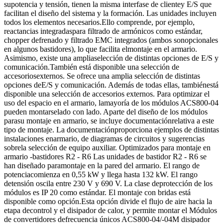
supotencia y tensión, tienen la misma interfase de clientey E/S que
facilitan el diseño del sistema y la formación. Las unidades incluyen
todos los elementos necesarios.Ello comprende, por ejemplo,
reactancias integradaspara filtrado de armónicos como estándar,
chopper defrenado y filtrado EMC integrados (ambos sonopcionales
en algunos bastidores), lo que facilita elmontaje en el armario.
Asimismo, existe una ampliaselección de distintas opciones de E/S y
comunicación.También está disponible una selección de
accesoriosexternos. Se ofrece una amplia selección de distintas
opciones deE/S y comunicación. Además de todas ellas, tambiénestá
disponible una selección de accesorios externos. Para optimizar el
uso del espacio en el armario, lamayoría de los módulos ACS800-04
pueden montarselado con lado. Aparte del diseño de los módulos
parasu montaje en armario, se incluye documentaciónrelativa a este
tipo de montaje. La documentaciónproporciona ejemplos de distintas
instalaciones enarmario, de diagramas de circuitos y sugerencias
sobrela selección de equipo auxiliar. Optimizados para montaje en
armario -bastidores R2 - R6 Las unidades de bastidor R2 - R6 se
han diseñado paramontaje en la pared del armario. El rango de
potenciacomienza en 0,55 kW y llega hasta 132 kW. El rango
detensión oscila entre 230 V y 690 V. La clase deprotección de los
módulos es IP 20 como estándar. El montaje con bridas está
disponible como opción.Esta opción divide el flujo de aire hacia la
etapa decontrol y el disipador de calor, y permite montar el Módulos
de convertidores defrecuencia únicos ACS800-04/-04M disipador