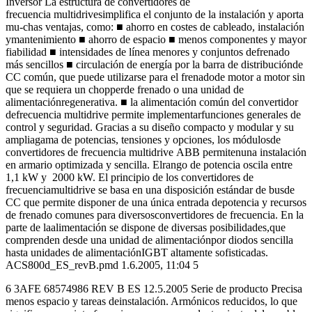
Inversor La estructura de convertidores de
frecuencia multidrivesimplifica el conjunto de la instalación y aporta
mu-chas ventajas, como: ■ ahorro en costes de cableado, instalación
ymantenimiento ■ ahorro de espacio ■ menos componentes y mayor
fiabilidad ■ intensidades de línea menores y conjuntos defrenado
más sencillos ■ circulación de energía por la barra de distribuciónde
CC común, que puede utilizarse para el frenadode motor a motor sin
que se requiera un chopperde frenado o una unidad de
alimentaciónregenerativa. ■ la alimentación común del convertidor
defrecuencia multidrive permite implementarfunciones generales de
control y seguridad. Gracias a su diseño compacto y modular y su
ampliagama de potencias, tensiones y opciones, los módulosde
convertidores de frecuencia multidrive ABB permitenuna instalación
en armario optimizada y sencilla. Elrango de potencia oscila entre
1,1 kW y 2000 kW. El principio de los convertidores de
frecuenciamultidrive se basa en una disposición estándar de busde
CC que permite disponer de una única entrada depotencia y recursos
de frenado comunes para diversosconvertidores de frecuencia. En la
parte de laalimentación se dispone de diversas posibilidades,que
comprenden desde una unidad de alimentaciónpor diodos sencilla
hasta unidades de alimentaciónIGBT altamente sofisticadas.
ACS800d_ES_revB.pmd 1.6.2005, 11:04 5
6 3AFE 68574986 REV B ES 12.5.2005 Serie de producto Precisa
menos espacio y tareas deinstalación. Armónicos reducidos, lo que