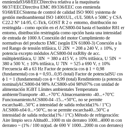
enmienda93/68/EECDirectiva relativa a la maquinaria
98/37/EECDirectiva EMC 89/336/EEC con enmienda
93/68/EECSistema de control de calidad ISO 9001 ysistema de
gestión medioambiental ISO 14001UL, cUL 508A o 508C y CSA
C22.2 Nº 14-95, C-Tick, GOST R 2 o entorno, distribución no
restringida - como opción en el ACS800-04 hasta el bastidor R81 er
entorno, distribución restringida como opción hasta una intensidad
de entrada de 1000 A Conexión del motor Cumplimiento de
normativas del producto EMC (según EN 61800-3) Conexión a la
red Rango de tensión trifásica, U 2IN = 208 a 240 V, ± 10%, y
potencia excepto módulos ACS800-04 nxR8iy de acc.
múltipletrifásica, U 3IN = 380 a 415 V, ± 10% trifásica, U 5IN =
380 a 500 V, ± 10% trifásica, U 7IN = 525 a 690 V, ± 10%
Frecuencia 48 a 63 Hz Factor de potencia cos ϕ 1 = 0,98
(fundamental) cos ϕ = 0,93...0,95 (total) Factor de potenciaISU cos
ϕ 1 = 1 (fundamental) cos ϕ = 0,99 (total) Rendimiento (a potencia
nominal)ACS800-04 98% ACS800-x04 98%97% con unidad de
alimentación IGBT Límites ambientales Temperatura
ambienteTransporte -40...+70°C Almacenamiento -40...+70°C
FuncionamientoACS800-04 -15...+50°C, no se permite
escarcha40...50°C a intensidad de salida reducida(1% / 1°C)
ACS800-x04 0...+50°C, no se permite escarcha40...50°C a
intensidad de salida reducida(1% / 1°C) Método de refrigeración:
Aire limpio seco Altitud0...1000 m sin derrateo 1000...4000 m con
derrateo ~ (1% / 100 m)(ud. de 690 V 1000...2000 m con derrateo)