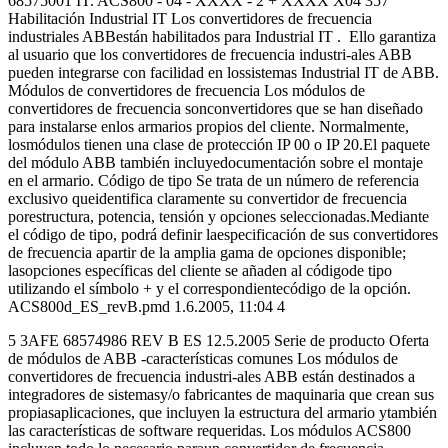
68575001 IT. ACS800 - 04 - XXXX - 2 + XXXX X04 357
Habilitación Industrial IT Los convertidores de frecuencia
industriales ABBestán habilitados para Industrial IT . Ello garantiza
al usuario que los convertidores de frecuencia industri-ales ABB
pueden integrarse con facilidad en lossistemas Industrial IT de ABB.
Módulos de convertidores de frecuencia Los módulos de
convertidores de frecuencia sonconvertidores que se han diseñado
para instalarse enlos armarios propios del cliente. Normalmente,
losmódulos tienen una clase de protección IP 00 o IP 20.El paquete
del módulo ABB también incluyedocumentación sobre el montaje
en el armario. Código de tipo Se trata de un número de referencia
exclusivo queidentifica claramente su convertidor de frecuencia
porestructura, potencia, tensión y opciones seleccionadas.Mediante
el código de tipo, podrá definir laespecificación de sus convertidores
de frecuencia apartir de la amplia gama de opciones disponible;
lasopciones específicas del cliente se añaden al códigode tipo
utilizando el símbolo + y el correspondientecódigo de la opción.
ACS800d_ES_revB.pmd 1.6.2005, 11:04 4
5 3AFE 68574986 REV B ES 12.5.2005 Serie de producto Oferta
de módulos de ABB -características comunes Los módulos de
convertidores de frecuencia industri-ales ABB están destinados a
integradores de sistemasy/o fabricantes de maquinaria que crean sus
propiasaplicaciones, que incluyen la estructura del armario ytambién
las características de software requeridas. Los módulos ACS800