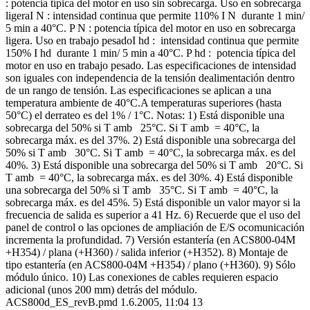
: potencia típica del motor en uso sin sobrecarga. Uso en sobrecarga
ligeraI N : intensidad continua que permite 110% I N durante 1 min/
5 min a 40°C. P N : potencia típica del motor en uso en sobrecarga
ligera. Uso en trabajo pesadoI hd : intensidad continua que permite
150% I hd durante 1 min/ 5 min a 40°C. P hd : potencia típica del
motor en uso en trabajo pesado. Las especificaciones de intensidad
son iguales con independencia de la tensión dealimentación dentro
de un rango de tensión. Las especificaciones se aplican a una
temperatura ambiente de 40°C.A temperaturas superiores (hasta
50°C) el derrateo es del 1% / 1°C. Notas: 1) Está disponible una
sobrecarga del 50% si T amb 25°C. Si T amb = 40°C, la
sobrecarga máx. es del 37%. 2) Está disponible una sobrecarga del
50% si T amb 30°C. Si T amb = 40°C, la sobrecarga máx. es del
40%. 3) Está disponible una sobrecarga del 50% si T amb 20°C. Si
T amb = 40°C, la sobrecarga máx. es del 30%. 4) Está disponible
una sobrecarga del 50% si T amb 35°C. Si T amb = 40°C, la
sobrecarga máx. es del 45%. 5) Está disponible un valor mayor si la
frecuencia de salida es superior a 41 Hz. 6) Recuerde que el uso del
panel de control o las opciones de ampliación de E/S ocomunicación
incrementa la profundidad. 7) Versión estantería (en ACS800-04M
+H354) / plana (+H360) / salida inferior (+H352). 8) Montaje de
tipo estantería (en ACS800-04M +H354) / plano (+H360). 9) Sólo
módulo único. 10) Las conexiones de cables requieren espacio
adicional (unos 200 mm) detrás del módulo.
ACS800d_ES_revB.pmd 1.6.2005, 11:04 13