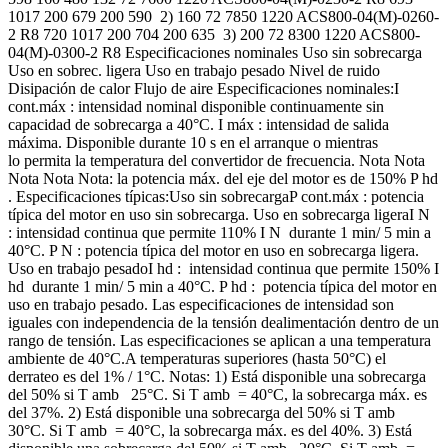
1017 200 679 200 590 2) 160 72 7850 1220 ACS800-04(M)-0260-
2 R8 720 1017 200 704 200 635 3) 200 72 8300 1220 ACS800-
04(M)-0300-2 R8 Especificaciones nominales Uso sin sobrecarga
Uso en sobrec. ligera Uso en trabajo pesado Nivel de ruido
Disipación de calor Flujo de aire Especificaciones nominales:I
cont.máx : intensidad nominal disponible continuamente sin
capacidad de sobrecarga a 40°C. I máx : intensidad de salida
máxima. Disponible durante 10 s en el arranque o mientras
lo permita la temperatura del convertidor de frecuencia. Nota Nota
Nota Nota Nota: la potencia máx. del eje del motor es de 150% P hd
. Especificaciones típicas:Uso sin sobrecargaP cont.máx : potencia
típica del motor en uso sin sobrecarga. Uso en sobrecarga ligeraI N
: intensidad continua que permite 110% I N durante 1 min/ 5 min a
40°C. P N : potencia típica del motor en uso en sobrecarga ligera.
Uso en trabajo pesadoI hd : intensidad continua que permite 150% I
hd durante 1 min/ 5 min a 40°C. P hd : potencia típica del motor en
uso en trabajo pesado. Las especificaciones de intensidad son
iguales con independencia de la tensión dealimentación dentro de un
rango de tensión. Las especificaciones se aplican a una temperatura
ambiente de 40°C.A temperaturas superiores (hasta 50°C) el
derrateo es del 1% / 1°C. Notas: 1) Está disponible una sobrecarga
del 50% si T amb 25°C. Si T amb = 40°C, la sobrecarga máx. es
del 37%. 2) Está disponible una sobrecarga del 50% si T amb
30°C. Si T amb = 40°C, la sobrecarga máx. es del 40%. 3) Está