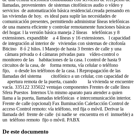
llamadas, provenientes de sistemas citofónicos audio o vídeo y
servicios de automatización básica residencial.creada pensando en
las viviendas de hoy. es ideal para suplir las necesidades de
comunicación presentes, permitiendo administrar líneas telefónicas
de una manera eficiente y controlar remotamente funciones básicas
del hogar. l la versión básica maneja 2 líneas telefónicas y 8
extensiones. expandible a 4 líneas y 16 extensiones. l capacidad
de integración al interior de viviendas con sistemas de citofonía
Bticino 8 ó 2 hilos. l Manejo de hasta 3 frentes de calle y una
cámara privada o 4 cámaras privadas para vídeo-control o
monitoreo de las habitaciones de la casa. l control de hasta 9
circuitos de la casa, de forma remota, vía celular o teléfono
fijo, o desde los teléfonos de la casa. l Repropagación de las
llamadas del sistema citofónico a un celular, con capacidad de
apertura remota de la puerta, cuando la vivienda se encuentre
vacía. 335122 335022 ventajas componentes Frentes de calle línea
Sfera Puestos Internos Un mismo aparato para atender a quien
llama a la puerta, llamadas telefónicas e intercomunicación interior.
Frente de calle (opcional) Fax Iluminación Calefacción Control de
acceso Control remoto: vía teléfono, red fija o móvil. Derivar la
llamada del frente de calle (si nadie se encuentra en el inmueble) a
un teléfono remoto fijo o móvil. PABX
De este documento