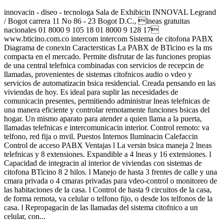
innovacin - diseo - tecnologa Sala de Exhibicin INNOVAL Legrand
/ Bogot carrera 11 No 86 - 23 Bogot D.C., lneas gratuitas
nacionales 01 8000 9 105 18 01 8000 9 128 17
www.bticino.com.co intercom intercom Sistema de citofona PABX
Diagrama de conexin Caractersticas La PABX de BTicino es la ms
compacta en el mercado. Permite disfrutar de las funciones propias
de una central telefnica combinadas con servicios de recepcin de
llamadas, provenientes de sistemas citofnicos audio o vdeo y
servicios de automatizacin bsica residencial. Creada pensando en las
viviendas de hoy. Es ideal para suplir las necesidades de
comunicacin presentes, permitiendo administrar lneas telefnicas de
una manera eficiente y controlar remotamente funciones bsicas del
hogar. Un mismo aparato para atender a quien llama a la puerta,
llamadas telefnicas e intercomunicacin interior. Control remoto: va
telfono, red fija o mvil. Puestos Internos Iluminacin Calefaccin
Control de acceso PABX Ventajas l La versin bsica maneja 2 lneas
telefnicas y 8 extensiones. Expandible a 4 lneas y 16 extensiones. l
Capacidad de integracin al interior de viviendas con sistemas de
citofona BTicino 8 2 hilos. l Manejo de hasta 3 frentes de calle y una
cmara privada o 4 cmaras privadas para vdeo-control o monitoreo de
las habitaciones de la casa. l Control de hasta 9 circuitos de la casa,
de forma remota, va celular o telfono fijo, o desde los telfonos de la
casa. l Repropagacin de las llamadas del sistema citofnico a un
celular, con...