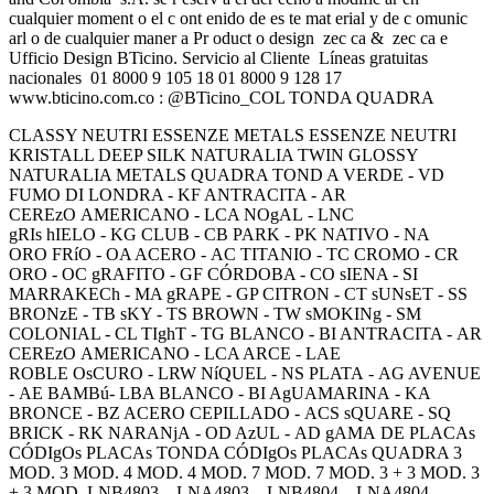
cualquier moment o el c ont enido de es te mat erial y de c omunic
arl o de cualquier maner a Pr oduct o design zec ca & zec ca e
Ufficio Design BTicino. Servicio al Cliente Líneas gratuitas
nacionales 01 8000 9 105 18 01 8000 9 128 17
www.bticino.com.co : @BTicino_COL TONDA QUADRA
CLASSY NEUTRI ESSENZE METALS ESSENZE NEUTRI
KRISTALL DEEP SILK NATURALIA TWIN GLOSSY
NATURALIA METALS QUADRA TOND A VERDE - VD
FUMO DI LONDRA - KF ANTRACITA - AR
CEREzO AMERICANO - LCA NOgAL - LNC
gRIs hIELO - KG CLUB - CB PARK - PK NATIVO - NA
ORO FRíO - OA ACERO - AC TITANIO - TC CROMO - CR
ORO - OC gRAFITO - GF CÓRDOBA - CO sIENA - SI
MARRAKECh - MA gRAPE - GP CITRON - CT sUNsET - SS
BRONzE - TB sKY - TS BROWN - TW sMOKINg - SM
COLONIAL - CL TIghT - TG BLANCO - BI ANTRACITA - AR
CEREzO AMERICANO - LCA ARCE - LAE
ROBLE OsCURO - LRW NíQUEL - NS PLATA - AG AVENUE
- AE BAMBú- LBA BLANCO - BI AgUAMARINA - KA
BRONCE - BZ ACERO CEPILLADO - ACS sQUARE - SQ
BRICK - RK NARANjA - OD AzUL - AD gAMA DE PLACAs
CÓDIgOs PLACAs TONDA CÓDIgOs PLACAs QUADRA 3
MOD. 3 MOD. 4 MOD. 4 MOD. 7 MOD. 7 MOD. 3 + 3 MOD. 3
+ 3 MOD. LNB4803... LNA4803... LNB4804... LNA4804...