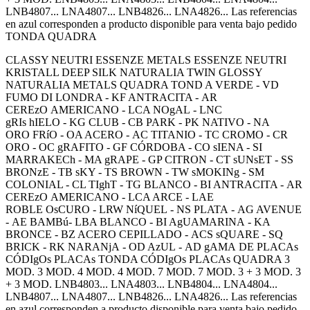
LNB4807... LNA4807... LNB4826... LNA4826... Las referencias
en azul corresponden a producto disponible para venta bajo pedido
TONDA QUADRA
CLASSY NEUTRI ESSENZE METALS ESSENZE NEUTRI
KRISTALL DEEP SILK NATURALIA TWIN GLOSSY
NATURALIA METALS QUADRA TOND A VERDE - VD
FUMO DI LONDRA - KF ANTRACITA - AR
CEREzO AMERICANO - LCA NOgAL - LNC
gRIs hIELO - KG CLUB - CB PARK - PK NATIVO - NA
ORO FRíO - OA ACERO - AC TITANIO - TC CROMO - CR
ORO - OC gRAFITO - GF CÓRDOBA - CO sIENA - SI
MARRAKECh - MA gRAPE - GP CITRON - CT sUNsET - SS
BRONzE - TB sKY - TS BROWN - TW sMOKINg - SM
COLONIAL - CL TIghT - TG BLANCO - BI ANTRACITA - AR
CEREzO AMERICANO - LCA ARCE - LAE
ROBLE OsCURO - LRW NíQUEL - NS PLATA - AG AVENUE
- AE BAMBú- LBA BLANCO - BI AgUAMARINA - KA
BRONCE - BZ ACERO CEPILLADO - ACS sQUARE - SQ
BRICK - RK NARANjA - OD AzUL - AD gAMA DE PLACAs
CÓDIgOs PLACAs TONDA CÓDIgOs PLACAs QUADRA 3
MOD. 3 MOD. 4 MOD. 4 MOD. 7 MOD. 7 MOD. 3 + 3 MOD. 3
+ 3 MOD. LNB4803... LNA4803... LNB4804... LNA4804...
LNB4807... LNA4807... LNB4826... LNA4826... Las referencias
en azul corresponden a producto disponible para venta bajo pedido