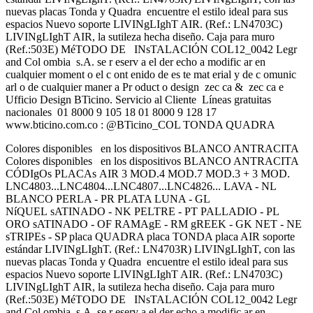
nuevas placas Tonda y Quadra encuentre el estilo ideal para sus
espacios Nuevo soporte LIVINgLIghT AIR. (Ref.: LN4703C)
LIVINgLIghT AIR, la sutileza hecha diseño. Caja para muro
(Ref.:503E) MéTODO DE INsTALACIÓN COL12_0042 Legr
and Col ombia s.A. se r eserv a el der echo a modific ar en
cualquier moment o el c ont enido de es te mat erial y de c omunic
arl o de cualquier maner a Pr oduct o design zec ca & zec ca e
Ufficio Design BTicino. Servicio al Cliente Líneas gratuitas
nacionales 01 8000 9 105 18 01 8000 9 128 17
www.bticino.com.co : @BTicino_COL TONDA QUADRA
Colores disponibles en los dispositivos BLANCO ANTRACITA
Colores disponibles en los dispositivos BLANCO ANTRACITA
CÓDIgOs PLACAs AIR 3 MOD.4 MOD.7 MOD.3 + 3 MOD.
LNC4803...LNC4804...LNC4807...LNC4826... LAVA - NL
BLANCO PERLA - PR PLATA LUNA - GL
NíQUEL sATINADO - NK PELTRE - PT PALLADIO - PL
ORO sATINADO - OF RAMAgE - RM gREEK - GK NET - NE
sTRIPEs - SP placa QUADRA placa TONDA placa AIR soporte
estándar LIVINgLIghT. (Ref.: LN4703R) LIVINgLIghT, con las
nuevas placas Tonda y Quadra encuentre el estilo ideal para sus
espacios Nuevo soporte LIVINgLIghT AIR. (Ref.: LN4703C)
LIVINgLIghT AIR, la sutileza hecha diseño. Caja para muro
(Ref.:503E) MéTODO DE INsTALACIÓN COL12_0042 Legr
and Col ombia s.A. se r eserv a el der echo a modific ar en