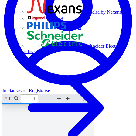
Centelsa by Nexans
Legrand
Philips
Schneider Electric
Todos los socios
Iniciar sesión
Registrarse