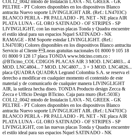
COL12_0042 mtodo de Instalacin LAVA - NL GREEK - GK
PELTRE - PT Colores disponibles en los dispositivos Blanco
antracita Nuevo soporte LIVINGLIGHT AIR. (Ref.: LN4703C)
BLANCO PERLA - PR PALLADIO - PL NET - NE placa AIR
PLATA LUNA - GL ORO SATINADO - OF STRIPES - SP
LIVINGLIGHT, con las nuevas placas Tonda y Quadra encuentre
el estilo ideal para sus espacios Nquel SATINADO - NK
RAMAGE - RM Soporte estndar LIVINGLIGHT. (Ref.:
LN4703R) Colores disponibles en los dispositivos Blanco antracita
Servicio al Cliente Lneas gratuitas nacionales 01 8000 9 105 18
01 8000 9 128 17 placa TONDA www.bticino.com.co :
@BTicino_COL CDIGOS PLACAS AIR 3 MOD. LNC4803... 4
MOD. LNC4804... 7 MOD. LNC4807... 3 + 3 MOD. LNC4826...
placa QUADRA QUADRA Legrand Colombia S.A. se reserva el
derecho a modificar en cualquier momento el contenido de este
material y de comunicarlo de cualquier manera LIVINGLIGHT
AIR, la sutileza hecha diseo. TONDA Producto design Zecca &
Zecca e Ufficio Design BTicino. Caja para muro (Ref.:503E)
COL12_0042 mtodo de Instalacin LAVA - NL GREEK - GK
PELTRE - PT Colores disponibles en los dispositivos Blanco
antracita Nuevo soporte LIVINGLIGHT AIR. (Ref.: LN4703C)
BLANCO PERLA - PR PALLADIO - PL NET - NE placa AIR
PLATA LUNA - GL ORO SATINADO - OF STRIPES - SP
LIVINGLIGHT, con las nuevas placas Tonda y Quadra encuentre
el estilo ideal para sus espacios Nquel SATINADO - NK