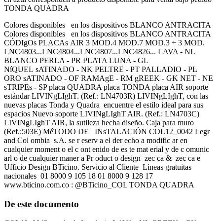
TONDA QUADRA
Colores disponibles en los dispositivos BLANCO ANTRACITA
Colores disponibles en los dispositivos BLANCO ANTRACITA
CÓDIgOs PLACAs AIR 3 MOD.4 MOD.7 MOD.3 + 3 MOD.
LNC4803...LNC4804...LNC4807...LNC4826... LAVA - NL
BLANCO PERLA - PR PLATA LUNA - GL
NíQUEL sATINADO - NK PELTRE - PT PALLADIO - PL
ORO sATINADO - OF RAMAgE - RM gREEK - GK NET - NE
sTRIPEs - SP placa QUADRA placa TONDA placa AIR soporte
estándar LIVINgLIghT. (Ref.: LN4703R) LIVINgLIghT, con las
nuevas placas Tonda y Quadra encuentre el estilo ideal para sus
espacios Nuevo soporte LIVINgLIghT AIR. (Ref.: LN4703C)
LIVINgLIghT AIR, la sutileza hecha diseño. Caja para muro
(Ref.:503E) MéTODO DE INsTALACIÓN COL12_0042 Legr
and Col ombia s.A. se r eserv a el der echo a modific ar en
cualquier moment o el c ont enido de es te mat erial y de c omunic
arl o de cualquier maner a Pr oduct o design zec ca & zec ca e
Ufficio Design BTicino. Servicio al Cliente Líneas gratuitas
nacionales 01 8000 9 105 18 01 8000 9 128 17
www.bticino.com.co : @BTicino_COL TONDA QUADRA
De este documento