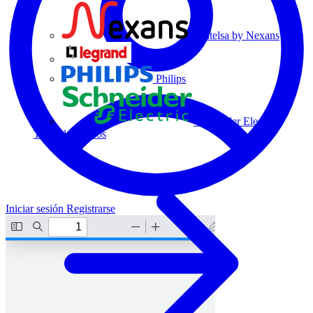
Centelsa by Nexans
Legrand
Philips
Schneider Electric
Todos los socios
Iniciar sesión
Registrarse