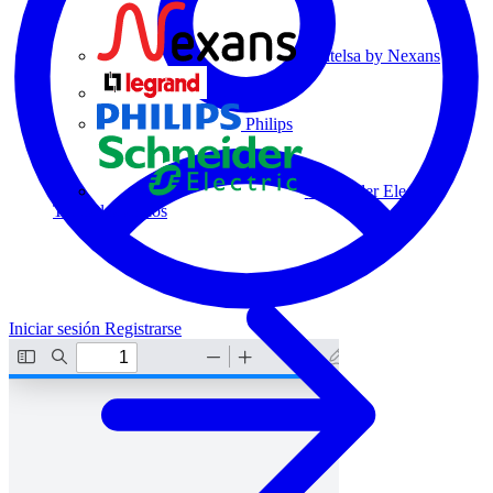
Centelsa by Nexans
Legrand
Philips
Schneider Electric
Todos los socios
Iniciar sesión
Registrarse