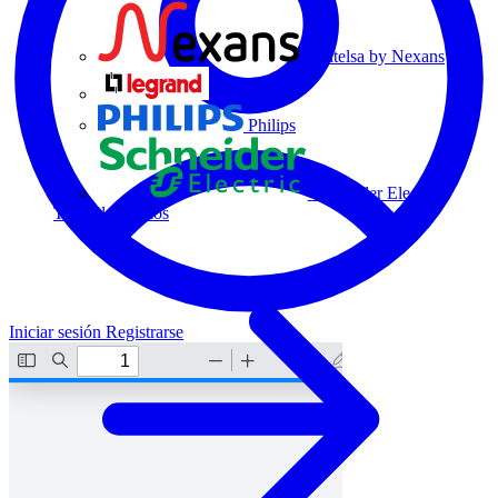
Centelsa by Nexans
Legrand
Philips
Schneider Electric
Todos los socios
Iniciar sesión
Registrarse