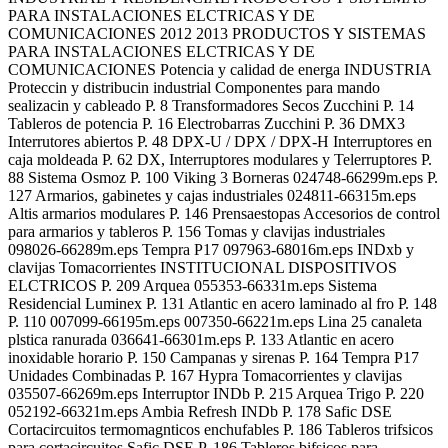
PARA INSTALACIONES ELCTRICAS Y DE
COMUNICACIONES 2012 2013 PRODUCTOS Y SISTEMAS
PARA INSTALACIONES ELCTRICAS Y DE
COMUNICACIONES Potencia y calidad de energa INDUSTRIA
Proteccin y distribucin industrial Componentes para mando
sealizacin y cableado P. 8 Transformadores Secos Zucchini P. 14
Tableros de potencia P. 16 Electrobarras Zucchini P. 36 DMX3
Interrutores abiertos P. 48 DPX-U / DPX / DPX-H Interruptores en
caja moldeada P. 62 DX, Interruptores modulares y Telerruptores P.
88 Sistema Osmoz P. 100 Viking 3 Borneras 024748-66299m.eps P.
127 Armarios, gabinetes y cajas industriales 024811-66315m.eps
Altis armarios modulares P. 146 Prensaestopas Accesorios de control
para armarios y tableros P. 156 Tomas y clavijas industriales
098026-66289m.eps Tempra P17 097963-68016m.eps INDxb y
clavijas Tomacorrientes INSTITUCIONAL DISPOSITIVOS
ELCTRICOS P. 209 Arquea 055353-66331m.eps Sistema
Residencial Luminex P. 131 Atlantic en acero laminado al fro P. 148
P. 110 007099-66195m.eps 007350-66221m.eps Lina 25 canaleta
plstica ranurada 036641-66301m.eps P. 133 Atlantic en acero
inoxidable horario P. 150 Campanas y sirenas P. 164 Tempra P17
Unidades Combinadas P. 167 Hypra Tomacorrientes y clavijas
035507-66269m.eps Interruptor INDb P. 215 Arquea Trigo P. 220
052192-66321m.eps Ambia Refresh INDb P. 178 Safic DSE
Cortacircuitos termomagnticos enchufables P. 186 Tableros trifsicos
para cortacircuitos Safic DSE P. 186 Tableros bifsicos para...