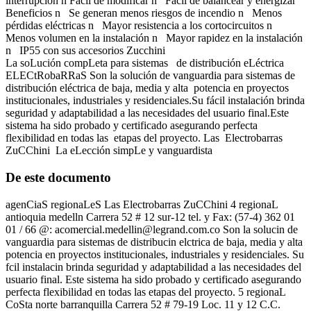
interrupción n Fácil de modificar n Fácil de balancear y energizar
Beneficios n Se generan menos riesgos de incendio n Menos
pérdidas eléctricas n Mayor resistencia a los cortocircuitos n
Menos volumen en la instalación n Mayor rapidez en la instalación
n IP55 con sus accesorios Zucchini
La soLución compLeta para sistemas de distribución eLéctrica
ELECtRobaRRaS Son la solución de vanguardia para sistemas de
distribución eléctrica de baja, media y alta potencia en proyectos
institucionales, industriales y residenciales.Su fácil instalación brinda
seguridad y adaptabilidad a las necesidades del usuario final.Este
sistema ha sido probado y certificado asegurando perfecta
flexibilidad en todas las etapas del proyecto. Las Electrobarras
ZuCChini La eLección simpLe y vanguardista
De este documento
agenCiaS regionaLeS Las Electrobarras ZuCChini 4 regionaL
antioquia medelln Carrera 52 # 12 sur-12 tel. y Fax: (57-4) 362 01
01 / 66 @:
acomercial.medellin@legrand.com.co
Son la solucin de
vanguardia para sistemas de distribucin elctrica de baja, media y alta
potencia en proyectos institucionales, industriales y residenciales. Su
fcil instalacin brinda seguridad y adaptabilidad a las necesidades del
usuario final. Este sistema ha sido probado y certificado asegurando
perfecta flexibilidad en todas las etapas del proyecto. 5 regionaL
CoSta norte barranquilla Carrera 52 # 79-19 Loc. 11 y 12 C.C.