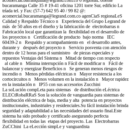
acomercial.barranquilla@legrand.com.co
6 regionaL oriente
bucaramanga Calle 35 # 19-41 oficina 1201 torre Sur, edificio La
tríada tel. y Fax: (57-7) 642 95 40 / 99 82 @:
acomercial.bucaramanga@legrand.com.co
agenCiaS regionaLeS
Calidad y Respaldo Técnico n Experiencia del Grupo Legrand de
más de 50 años en el diseño y la fabricación de electrobarras n
Fabricación local que garantizan la flexibilidad en el desarrollo de
los proyectos n Certificación de producto bajo norma IEC
60439-2 n Respaldo y acompañamiento en el desarrollo antes,
durante y después del proyecto n Servicio posventa con atención
dentro de 12 horas para el suministro de piezas especiales y
repuestos Ventajas del Sistema n Mitad de tiempo con respecto
al cable n Mínima interrupción n Fácil de modificar n Fácil de
balancear y energizar Beneficios n Se generan menos riesgos de
incendio n Menos pérdidas eléctricas n Mayor resistencia a los
cortocircuitos n Menos volumen en la instalación n Mayor rapidez
en la instalación n IP55 con sus accesorios Zucchini
La soLución compLeta para sistemas de distribución eLéctrica
ELECtRobaRRaS Son la solución de vanguardia para sistemas de
distribución eléctrica de baja, media y alta potencia en proyectos
institucionales, industriales y residenciales.Su fácil instalación brinda
seguridad y adaptabilidad a las necesidades del usuario final.Este
sistema ha sido probado y certificado asegurando perfecta
flexibilidad en todas las etapas del proyecto. Las Electrobarras
ZuCChini La eLección simpLe y vanguardista