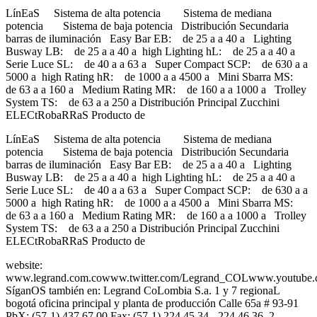
LínEaS Sistema de alta potencia Sistema de mediana
potencia Sistema de baja potencia Distribución Secundaria
barras de iluminación Easy Bar EB: de 25 a a 40 a Lighting
Busway LB: de 25 a a 40 a high Lighting hL: de 25 a a 40 a
Serie Luce SL: de 40 a a 63 a Super Compact SCP: de 630 a a
5000 a high Rating hR: de 1000 a a 4500 a Mini Sbarra MS:
de 63 a a 160 a Medium Rating MR: de 160 a a 1000 a Trolley
System TS: de 63 a a 250 a Distribución Principal Zucchini
ELECtRobaRRaS Producto de
LínEaS Sistema de alta potencia Sistema de mediana
potencia Sistema de baja potencia Distribución Secundaria
barras de iluminación Easy Bar EB: de 25 a a 40 a Lighting
Busway LB: de 25 a a 40 a high Lighting hL: de 25 a a 40 a
Serie Luce SL: de 40 a a 63 a Super Compact SCP: de 630 a a
5000 a high Rating hR: de 1000 a a 4500 a Mini Sbarra MS:
de 63 a a 160 a Medium Rating MR: de 160 a a 1000 a Trolley
System TS: de 63 a a 250 a Distribución Principal Zucchini
ELECtRobaRRaS Producto de
website:
www.legrand.com.cowww.twitter.com/Legrand_COLwww.youtube.
SíganOS también en: Legrand CoLombia S.a. 1 y 7 regionaL
bogotá oficina principal y planta de producción Calle 65a # 93-91
PbX: (57-1) 437 67 00 Fax: (57-1) 224 45 34 - 224 46 36 2