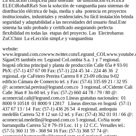
La soLución compLeta para sistemas de distribución eLéctrica
ELECtRobaRRaS Son la solución de vanguardia para sistemas de
distribución eléctrica de baja, media y alta potencia en proyectos
institucionales, industriales y residenciales.Su fácil instalación brinda
seguridad y adaptabilidad a las necesidades del usuario final.Este
sistema ha sido probado y certificado asegurando perfecta
flexibilidad en todas las etapas del proyecto. Las Electrobarras
ZuCChini La eLección simpLe y vanguardista
website:
www.legrand.com.cowww.twitter.com/Legrand_COLwww.youtube.
SíganOS también en: Legrand CoLombia S.a. 1 y 7 regionaL
bogotá oficina principal y planta de producción Calle 65a # 93-91
PbX: (57-1) 437 67 00 Fax: (57-1) 224 45 34 - 224 46 36 2
regionaL eje CaFetero Pereira Carrera 8 # 23-09 oficina 9-02
edificio Cámara de Comercio tel. y Fax: (57-6) 335 69 21 / 32 95
@:
acomercial.pereira@legrand.com.co
3 regionaL oCCidente Cali
Calle 36an # 3n-60 tel. y Fax: (57-2) 660 44 78 / 79 / 80 @:
acomercial.cali@legrand.com.co
Líneas gratuitas nacionales: 01
8000 9 10518 01 8000 9 12817 Líneas directas en bogotá (57-1)
437 67 13 / 14 Fax: (57-1) 436 26 54 4 regionaL antioquia
medellín Carrera 52 # 12 sur-12 tel. y Fax: (57-4) 362 01 01 / 66 @:
acomercial.medellin@legrand.com.co
5 regionaL CoSta norte
barranquilla Carrera 52 # 79-19 Loc. 11 y 12 C.C. Versalles tel.:
(57-5) 360 11 59 - 368 94 16 Fax: (57-5) 368 57 74 @: