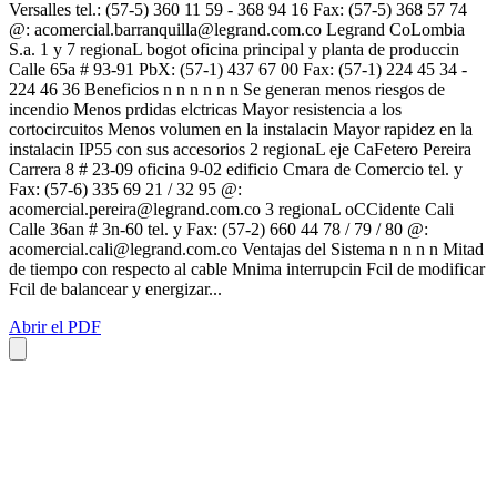
Versalles tel.: (57-5) 360 11 59 - 368 94 16 Fax: (57-5) 368 57 74
@:
acomercial.barranquilla@legrand.com.co
Legrand CoLombia
S.a. 1 y 7 regionaL bogot oficina principal y planta de produccin
Calle 65a # 93-91 PbX: (57-1) 437 67 00 Fax: (57-1) 224 45 34 -
224 46 36 Beneficios n n n n n n Se generan menos riesgos de
incendio Menos prdidas elctricas Mayor resistencia a los
cortocircuitos Menos volumen en la instalacin Mayor rapidez en la
instalacin IP55 con sus accesorios 2 regionaL eje CaFetero Pereira
Carrera 8 # 23-09 oficina 9-02 edificio Cmara de Comercio tel. y
Fax: (57-6) 335 69 21 / 32 95 @:
acomercial.pereira@legrand.com.co
3 regionaL oCCidente Cali
Calle 36an # 3n-60 tel. y Fax: (57-2) 660 44 78 / 79 / 80 @:
acomercial.cali@legrand.com.co
Ventajas del Sistema n n n n Mitad
de tiempo con respecto al cable Mnima interrupcin Fcil de modificar
Fcil de balancear y energizar...
Abrir el PDF