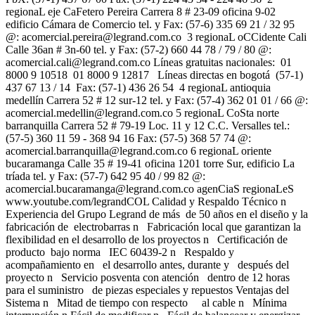
regionaL eje CaFetero Pereira Carrera 8 # 23-09 oficina 9-02
edificio Cámara de Comercio tel. y Fax: (57-6) 335 69 21 / 32 95
@:
acomercial.pereira@legrand.com.co
3 regionaL oCCidente Cali
Calle 36an # 3n-60 tel. y Fax: (57-2) 660 44 78 / 79 / 80 @:
acomercial.cali@legrand.com.co
Líneas gratuitas nacionales: 01
8000 9 10518 01 8000 9 12817 Líneas directas en bogotá (57-1)
437 67 13 / 14 Fax: (57-1) 436 26 54 4 regionaL antioquia
medellín Carrera 52 # 12 sur-12 tel. y Fax: (57-4) 362 01 01 / 66 @:
acomercial.medellin@legrand.com.co
5 regionaL CoSta norte
barranquilla Carrera 52 # 79-19 Loc. 11 y 12 C.C. Versalles tel.:
(57-5) 360 11 59 - 368 94 16 Fax: (57-5) 368 57 74 @:
acomercial.barranquilla@legrand.com.co
6 regionaL oriente
bucaramanga Calle 35 # 19-41 oficina 1201 torre Sur, edificio La
tríada tel. y Fax: (57-7) 642 95 40 / 99 82 @:
acomercial.bucaramanga@legrand.com.co
agenCiaS regionaLeS
www.youtube.com/legrandCOL Calidad y Respaldo Técnico n
Experiencia del Grupo Legrand de más de 50 años en el diseño y la
fabricación de electrobarras n Fabricación local que garantizan la
flexibilidad en el desarrollo de los proyectos n Certificación de
producto bajo norma IEC 60439-2 n Respaldo y
acompañamiento en el desarrollo antes, durante y después del
proyecto n Servicio posventa con atención dentro de 12 horas
para el suministro de piezas especiales y repuestos Ventajas del
Sistema n Mitad de tiempo con respecto al cable n Mínima