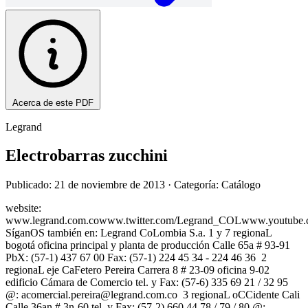
Acerca de este PDF
Legrand
Electrobarras zucchini
Publicado: 21 de noviembre de 2013
· Categoría: Catálogo
website:
www.legrand.com.cowww.twitter.com/Legrand_COLwww.youtube.
SíganOS también en: Legrand CoLombia S.a. 1 y 7 regionaL
bogotá oficina principal y planta de producción Calle 65a # 93-91
PbX: (57-1) 437 67 00 Fax: (57-1) 224 45 34 - 224 46 36 2
regionaL eje CaFetero Pereira Carrera 8 # 23-09 oficina 9-02
edificio Cámara de Comercio tel. y Fax: (57-6) 335 69 21 / 32 95
@:
acomercial.pereira@legrand.com.co
3 regionaL oCCidente Cali
Calle 36an # 3n-60 tel. y Fax: (57-2) 660 44 78 / 79 / 80 @: