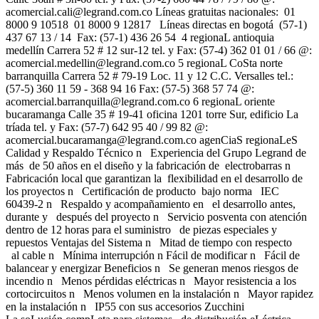
acomercial.cali@legrand.com.co
Líneas gratuitas nacionales: 01
8000 9 10518 01 8000 9 12817 Líneas directas en bogotá (57-1)
437 67 13 / 14 Fax: (57-1) 436 26 54 4 regionaL antioquia
medellín Carrera 52 # 12 sur-12 tel. y Fax: (57-4) 362 01 01 / 66 @:
acomercial.medellin@legrand.com.co
5 regionaL CoSta norte
barranquilla Carrera 52 # 79-19 Loc. 11 y 12 C.C. Versalles tel.:
(57-5) 360 11 59 - 368 94 16 Fax: (57-5) 368 57 74 @:
acomercial.barranquilla@legrand.com.co
6 regionaL oriente
bucaramanga Calle 35 # 19-41 oficina 1201 torre Sur, edificio La
tríada tel. y Fax: (57-7) 642 95 40 / 99 82 @:
acomercial.bucaramanga@legrand.com.co
agenCiaS regionaLeS
Calidad y Respaldo Técnico n Experiencia del Grupo Legrand de
más de 50 años en el diseño y la fabricación de electrobarras n
Fabricación local que garantizan la flexibilidad en el desarrollo de
los proyectos n Certificación de producto bajo norma IEC
60439-2 n Respaldo y acompañamiento en el desarrollo antes,
durante y después del proyecto n Servicio posventa con atención
dentro de 12 horas para el suministro de piezas especiales y
repuestos Ventajas del Sistema n Mitad de tiempo con respecto
al cable n Mínima interrupción n Fácil de modificar n Fácil de
balancear y energizar Beneficios n Se generan menos riesgos de
incendio n Menos pérdidas eléctricas n Mayor resistencia a los
cortocircuitos n Menos volumen en la instalación n Mayor rapidez
en la instalación n IP55 con sus accesorios Zucchini