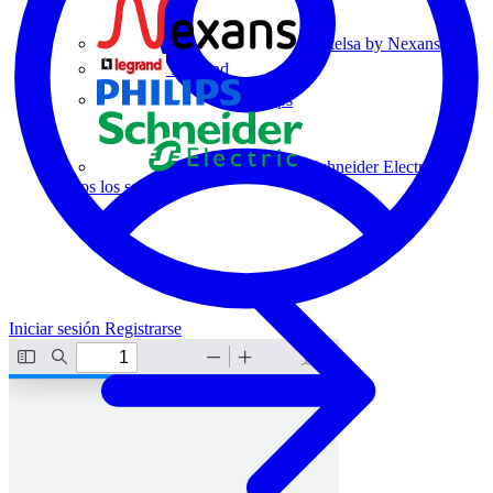
Centelsa by Nexans
Legrand
Philips
Schneider Electric
Todos los socios
Iniciar sesión
Registrarse