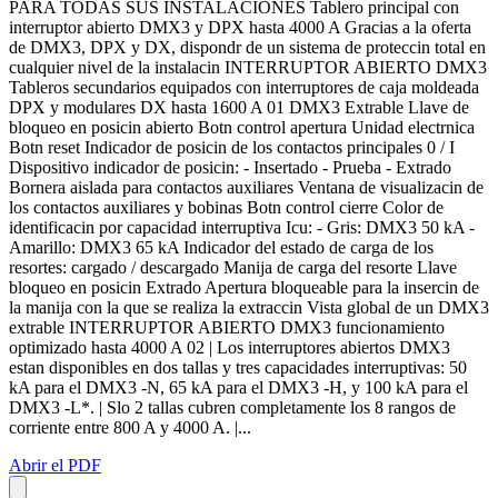
PARA TODAS SUS INSTALACIONES Tablero principal con
interruptor abierto DMX3 y DPX hasta 4000 A Gracias a la oferta
de DMX3, DPX y DX, dispondr de un sistema de proteccin total en
cualquier nivel de la instalacin INTERRUPTOR ABIERTO DMX3
Tableros secundarios equipados con interruptores de caja moldeada
DPX y modulares DX hasta 1600 A 01 DMX3 Extrable Llave de
bloqueo en posicin abierto Botn control apertura Unidad electrnica
Botn reset Indicador de posicin de los contactos principales 0 / I
Dispositivo indicador de posicin: - Insertado - Prueba - Extrado
Bornera aislada para contactos auxiliares Ventana de visualizacin de
los contactos auxiliares y bobinas Botn control cierre Color de
identificacin por capacidad interruptiva Icu: - Gris: DMX3 50 kA -
Amarillo: DMX3 65 kA Indicador del estado de carga de los
resortes: cargado / descargado Manija de carga del resorte Llave
bloqueo en posicin Extrado Apertura bloqueable para la insercin de
la manija con la que se realiza la extraccin Vista global de un DMX3
extrable INTERRUPTOR ABIERTO DMX3 funcionamiento
optimizado hasta 4000 A 02 | Los interruptores abiertos DMX3
estan disponibles en dos tallas y tres capacidades interruptivas: 50
kA para el DMX3 -N, 65 kA para el DMX3 -H, y 100 kA para el
DMX3 -L*. | Slo 2 tallas cubren completamente los 8 rangos de
corriente entre 800 A y 4000 A. |...
Abrir el PDF