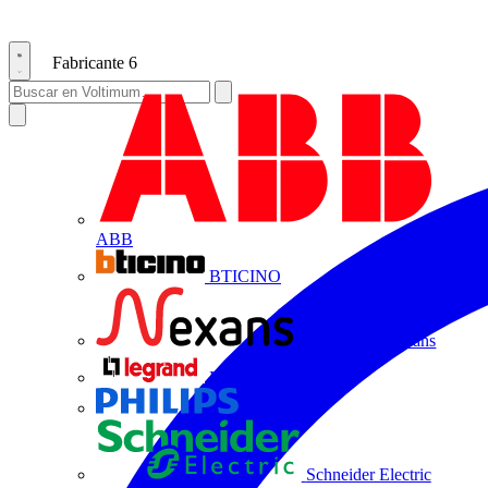
Fabricante
6
ABB
BTICINO
Centelsa by Nexans
Legrand
Philips
Schneider Electric