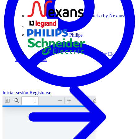
Centelsa by Nexans
Legrand
Philips
Schneider Electric
Todos los socios
Iniciar sesión
Registrarse