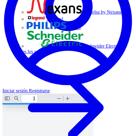
Centelsa by Nexans
Legrand
Philips
Schneider Electric
Todos los socios
Iniciar sesión
Registrarse