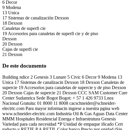
6 Decor
9 Modena
13 Unica
17 Sistemas de canalización Dexson
18 Dexson
Canaletas de superfi cie
19 Accesorios para canaletas de superfi cie y de piso
Dexson
20 Dexson
Cajas de superfi cie
21 Dexson
De este documento
Building ndice 2 Genesis 3 Lunare 5 Civic 6 Decor 9 Modena 13
Unica 17 Sistemas de canalizacin Dexson 18 Dexson Canaletas de
supercie 19 Accesorios para canaletas de supercie y de piso Dexson
20 Dexson Cajas de supercie 21 Dexson CCC SAM Customer Care
Center Sudamrica Sede Bogot Bogot: + 57 1 426 9733 Lnea
Nacional Gratuita: 01 8000 11 8008
cacschneider@schneider-
electric.com
Para mayor informacin ingrese a nuestra pgina web
www.schneider-electric.com Industria Oil & Gas Aguas Data Center
MMM Hospitales Residencial Energa e Infraestrutura Genesis
Variedad para cada necesidad *P Unidad de empaque ificado Cert
roducto y RETIE P A RETIL Color banco Precio por unidad (Sin