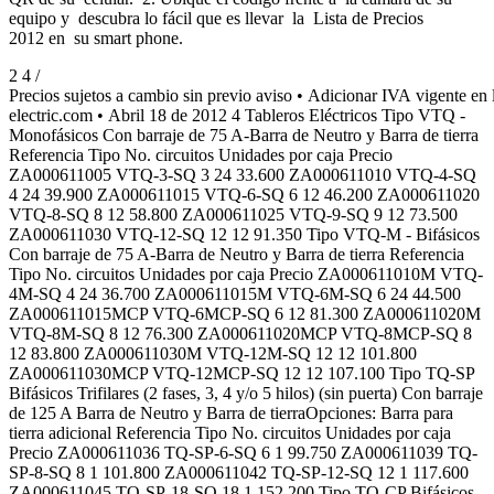
equipo y descubra lo fácil que es llevar la Lista de Precios
2012 en su smart phone.
2 4 /
Precios sujetos a cambio sin previo aviso • Adicionar IVA vigente e
electric.com • Abril 18 de 2012 4 Tableros Eléctricos Tipo VTQ -
Monofásicos Con barraje de 75 A-Barra de Neutro y Barra de tierra
Referencia Tipo No. circuitos Unidades por caja Precio
ZA000611005 VTQ-3-SQ 3 24 33.600 ZA000611010 VTQ-4-SQ
4 24 39.900 ZA000611015 VTQ-6-SQ 6 12 46.200 ZA000611020
VTQ-8-SQ 8 12 58.800 ZA000611025 VTQ-9-SQ 9 12 73.500
ZA000611030 VTQ-12-SQ 12 12 91.350 Tipo VTQ-M - Bifásicos
Con barraje de 75 A-Barra de Neutro y Barra de tierra Referencia
Tipo No. circuitos Unidades por caja Precio ZA000611010M VTQ-
4M-SQ 4 24 36.700 ZA000611015M VTQ-6M-SQ 6 24 44.500
ZA000611015MCP VTQ-6MCP-SQ 6 12 81.300 ZA000611020M
VTQ-8M-SQ 8 12 76.300 ZA000611020MCP VTQ-8MCP-SQ 8
12 83.800 ZA000611030M VTQ-12M-SQ 12 12 101.800
ZA000611030MCP VTQ-12MCP-SQ 12 12 107.100 Tipo TQ-SP
Bifásicos Trifilares (2 fases, 3, 4 y/o 5 hilos) (sin puerta) Con barraje
de 125 A Barra de Neutro y Barra de tierraOpciones: Barra para
tierra adicional Referencia Tipo No. circuitos Unidades por caja
Precio ZA000611036 TQ-SP-6-SQ 6 1 99.750 ZA000611039 TQ-
SP-8-SQ 8 1 101.800 ZA000611042 TQ-SP-12-SQ 12 1 117.600
ZA000611045 TQ-SP-18-SQ 18 1 152.200 Tipo TQ-CP Bifásicos