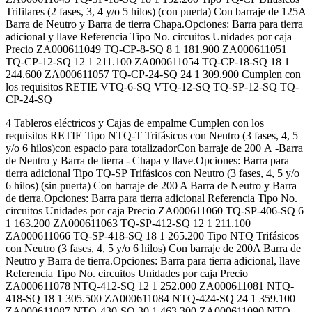
Trifilares (2 fases, 3, 4 y/o 5 hilos) (con puerta) Con barraje de 125A
Barra de Neutro y Barra de tierra Chapa.Opciones: Barra para tierra
adicional y llave Referencia Tipo No. circuitos Unidades por caja
Precio ZA000611049 TQ-CP-8-SQ 8 1 181.900 ZA000611051
TQ-CP-12-SQ 12 1 211.100 ZA000611054 TQ-CP-18-SQ 18 1
244.600 ZA000611057 TQ-CP-24-SQ 24 1 309.900 Cumplen con
los requisitos RETIE VTQ-6-SQ VTQ-12-SQ TQ-SP-12-SQ TQ-
CP-24-SQ
4 Tableros eléctricos y Cajas de empalme Cumplen con los
requisitos RETIE Tipo NTQ-T Trifásicos con Neutro (3 fases, 4, 5
y/o 6 hilos)con espacio para totalizadorCon barraje de 200 A -Barra
de Neutro y Barra de tierra - Chapa y llave.Opciones: Barra para
tierra adicional Tipo TQ-SP Trifásicos con Neutro (3 fases, 4, 5 y/o
6 hilos) (sin puerta) Con barraje de 200 A Barra de Neutro y Barra
de tierra.Opciones: Barra para tierra adicional Referencia Tipo No.
circuitos Unidades por caja Precio ZA000611060 TQ-SP-406-SQ 6
1 163.200 ZA000611063 TQ-SP-412-SQ 12 1 211.100
ZA000611066 TQ-SP-418-SQ 18 1 265.200 Tipo NTQ Trifásicos
con Neutro (3 fases, 4, 5 y/o 6 hilos) Con barraje de 200A Barra de
Neutro y Barra de tierra.Opciones: Barra para tierra adicional, llave
Referencia Tipo No. circuitos Unidades por caja Precio
ZA000611078 NTQ-412-SQ 12 1 252.000 ZA000611081 NTQ-
418-SQ 18 1 305.500 ZA000611084 NTQ-424-SQ 24 1 359.100
ZA000611087 NTQ-430-SQ 30 1 463.300 ZA000611090 NTQ-