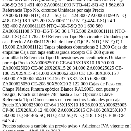
436-SQ 36 1 491.400 ZA000611093 NTQ-442-SQ 42 1 562.680
Referencia Tipo No. circuitos Unidades por caja Precio
ZA000611096 NTQ-412-T-SQ 12 1 424.300 ZA000611099 NTQ-
418-T-SQ 18 1 525.200 ZA000611102 NTQ-424-T-SQ 24 1
582.400 ZA000611105 NTQ-430-T-SQ 30 1 690.560
ZA000611108 NTQ-436-T-SQ 36 1 715.500 ZA000611111 NTQ-
442-T-SQ 42 1 782.100 Referencia Tipo No. circuitos Unidades por
caja Precio ZA000611120 Kit de llave (TQCP / NTQ / NTQT) 1
15.000 ZA000611121 Tapas plásticas obturadoras 2 1.300 Cajas de
empalme Caja con tapa embisagrada excepto CE-208 que es
atornilllada Referencia Tipo Dimensiones en centímetros Unidades
por caja Precio ZA000625010 CE-64 15X15X10 16 30.000
ZA000625020 CE-86 20X20X15 20 34.000 ZA000625025 CE-
106 25X25X15 9 51.000 ZA000625030 CE-126 30X30X15 7
68.000 ZA000625040 CE-156 37.5X37.5X15 6 86.000
ZA000625050 CE-208 50X50X20 2 122.000 Cajas de Paso con
Chapa Plástica Pintura epóxica Blanca RAL9003, con puerta y
bisagra, Knock-out desde 7/8” hasta 2 1/2” Opcional: Llave
Referencia Tipo Dimensiones en centímetros Unidades por caja
Precio ZA000625000 CP-64 15X15X10 16 36.000 ZA000625005
CP-86 15X20X10 12 40.000 ZA000625015 CP-106 20X25X10 7
58.000 TQ-SP-406-SQ NTQ-442-SQ NTQ-418-T-SQ CE-86 CP-
64 3 4 /
Precios sujetos a cambio sin previo aviso • Adicionar IVA vigente e