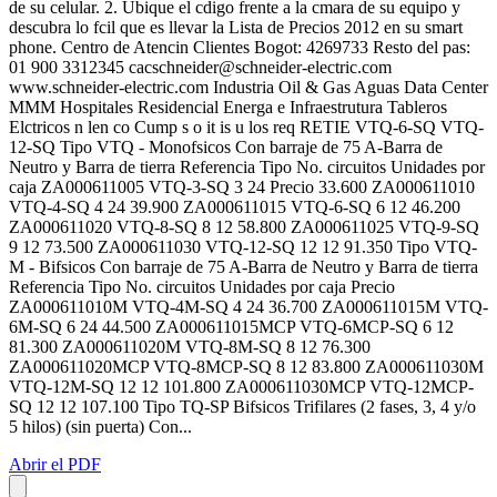
de su celular. 2. Ubique el cdigo frente a la cmara de su equipo y
descubra lo fcil que es llevar la Lista de Precios 2012 en su smart
phone. Centro de Atencin Clientes Bogot: 4269733 Resto del pas:
01 900 3312345
cacschneider@schneider-electric.com
www.schneider-electric.com Industria Oil & Gas Aguas Data Center
MMM Hospitales Residencial Energa e Infraestrutura Tableros
Elctricos n len co Cump s o it is u los req RETIE VTQ-6-SQ VTQ-
12-SQ Tipo VTQ - Monofsicos Con barraje de 75 A-Barra de
Neutro y Barra de tierra Referencia Tipo No. circuitos Unidades por
caja ZA000611005 VTQ-3-SQ 3 24 Precio 33.600 ZA000611010
VTQ-4-SQ 4 24 39.900 ZA000611015 VTQ-6-SQ 6 12 46.200
ZA000611020 VTQ-8-SQ 8 12 58.800 ZA000611025 VTQ-9-SQ
9 12 73.500 ZA000611030 VTQ-12-SQ 12 12 91.350 Tipo VTQ-
M - Bifsicos Con barraje de 75 A-Barra de Neutro y Barra de tierra
Referencia Tipo No. circuitos Unidades por caja Precio
ZA000611010M VTQ-4M-SQ 4 24 36.700 ZA000611015M VTQ-
6M-SQ 6 24 44.500 ZA000611015MCP VTQ-6MCP-SQ 6 12
81.300 ZA000611020M VTQ-8M-SQ 8 12 76.300
ZA000611020MCP VTQ-8MCP-SQ 8 12 83.800 ZA000611030M
VTQ-12M-SQ 12 12 101.800 ZA000611030MCP VTQ-12MCP-
SQ 12 12 107.100 Tipo TQ-SP Bifsicos Trifilares (2 fases, 3, 4 y/o
5 hilos) (sin puerta) Con...
Abrir el PDF