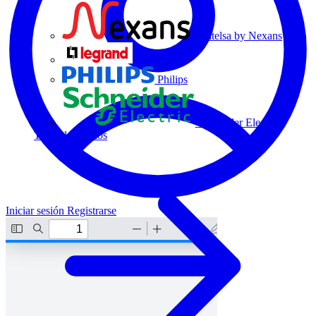
Centelsa by Nexans
Legrand
Philips
Schneider Electric
Todos los socios
Iniciar sesión
Registrarse