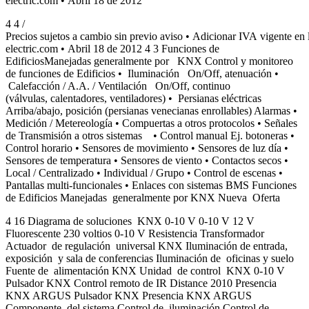
electric.com • Abril 18 de 2012
4 4 /
Precios sujetos a cambio sin previo aviso • Adicionar IVA vigente e
electric.com • Abril 18 de 2012 4 3 Funciones de
EdificiosManejadas generalmente por KNX Control y monitoreo
de funciones de Edificios • Iluminación On/Off, atenuación •
Calefacción / A.A. / Ventilación On/Off, continuo
(válvulas, calentadores, ventiladores) • Persianas eléctricas
Arriba/abajo, posición (persianas venecianas enrollables) Alarmas •
Medición / Metereología • Compuertas a otros protocolos • Señales
de Transmisión a otros sistemas • Control manual Ej. botoneras •
Control horario • Sensores de movimiento • Sensores de luz día •
Sensores de temperatura • Sensores de viento • Contactos secos •
Local / Centralizado • Individual / Grupo • Control de escenas •
Pantallas multi-funcionales • Enlaces con sistemas BMS Funciones
de Edificios Manejadas generalmente por KNX Nueva Oferta
4 16 Diagrama de soluciones KNX 0-10 V 0-10 V 12 V
Fluorescente 230 voltios 0-10 V Resistencia Transformador
Actuador de regulación universal KNX Iluminación de entrada,
exposición y sala de conferencias Iluminación de oficinas y suelo
Fuente de alimentación KNX Unidad de control KNX 0-10 V
Pulsador KNX Control remoto de IR Distance 2010 Presencia
KNX ARGUS Pulsador KNX Presencia KNX ARGUS
Componente del sistema Control de iluminación Control de