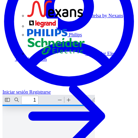
Centelsa by Nexans
Legrand
Philips
Schneider Electric
Todos los socios
Iniciar sesión
Registrarse