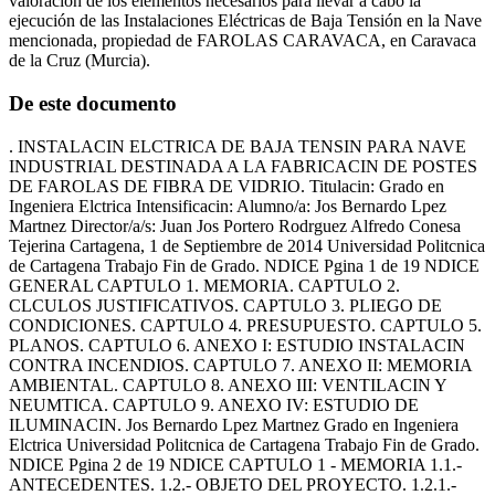
valoración de los elementos necesarios para llevar a cabo la
ejecución de las Instalaciones Eléctricas de Baja Tensión en la Nave
mencionada, propiedad de FAROLAS CARAVACA, en Caravaca
de la Cruz (Murcia).
De este documento
. INSTALACIN ELCTRICA DE BAJA TENSIN PARA NAVE
INDUSTRIAL DESTINADA A LA FABRICACIN DE POSTES
DE FAROLAS DE FIBRA DE VIDRIO. Titulacin: Grado en
Ingeniera Elctrica Intensificacin: Alumno/a: Jos Bernardo Lpez
Martnez Director/a/s: Juan Jos Portero Rodrguez Alfredo Conesa
Tejerina Cartagena, 1 de Septiembre de 2014 Universidad Politcnica
de Cartagena Trabajo Fin de Grado. NDICE Pgina 1 de 19 NDICE
GENERAL CAPTULO 1. MEMORIA. CAPTULO 2.
CLCULOS JUSTIFICATIVOS. CAPTULO 3. PLIEGO DE
CONDICIONES. CAPTULO 4. PRESUPUESTO. CAPTULO 5.
PLANOS. CAPTULO 6. ANEXO I: ESTUDIO INSTALACIN
CONTRA INCENDIOS. CAPTULO 7. ANEXO II: MEMORIA
AMBIENTAL. CAPTULO 8. ANEXO III: VENTILACIN Y
NEUMTICA. CAPTULO 9. ANEXO IV: ESTUDIO DE
ILUMINACIN. Jos Bernardo Lpez Martnez Grado en Ingeniera
Elctrica Universidad Politcnica de Cartagena Trabajo Fin de Grado.
NDICE Pgina 2 de 19 NDICE CAPTULO 1 - MEMORIA 1.1.-
ANTECEDENTES. 1.2.- OBJETO DEL PROYECTO. 1.2.1.-