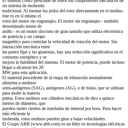
El sistema GMD prescinde de todos los componentes mecánicos de
un sistema de molienda
tradicional. Al montar los polos del rotor directamente en el molino,
éste es en sí mismo el
rotor del motor sin engranajes. El motor sin engranajes - también
denominado motor de
anillo - es un motor síncrono de gran tamaño que utiliza electrónica
de potencia y un campo
magnético para controlar la velocidad de rotación del motor. Sin
interacción mecánica entre
las partes fijas y las giratorias, hay una reducción significativa en el
consumo energético y se
mejora la fiabilidad del sistema. El motor de potencia, puede incluso
llegar a alcanzar los 28
MW para esta aplicación.
El material procedente de la etapa de trituración normalmente
alimenta a molinos
semi-autógenos (SAG), autógenos (AG), o de bolas, que se utilizan
para moler la materia
prima. Estos molinos son cilindros mecánicos de diez a quince
metros de diámetro, que
pueden moler cientos de toneladas de mineral por hora. Para hacer
más eficiente la
molienda, estos molinos pueden girar a bajas velocidades.
El Grupo ABB (www.abb.com) es un líder en tecnologías eléctricas