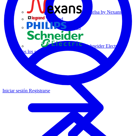
Centelsa by Nexans
Legrand
Philips
Schneider Electric
Todos los socios
Iniciar sesión
Registrarse