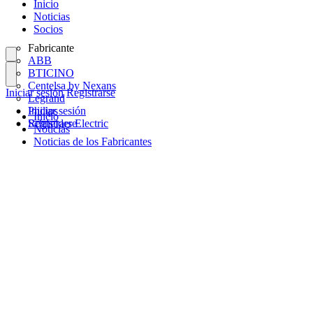
Inicio
Noticias
Socios
Fabricante
ABB
BTICINO
Centelsa by Nexans
Iniciar sesión
Registrarse
Legrand
Philips
Iniciar sesión
Inicio
Schneider Electric
Registrarse
Noticias
Noticias de los Fabricantes