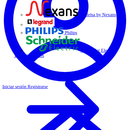
Centelsa by Nexans
Legrand
Philips
Schneider Electric
Todos los socios
Iniciar sesión
Registrarse