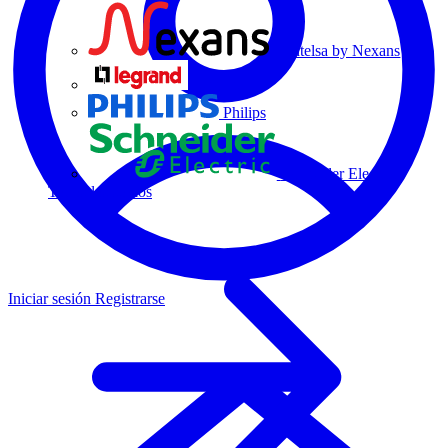
Centelsa by Nexans
Legrand
Philips
Schneider Electric
Todos los socios
Iniciar sesión
Registrarse