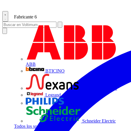
Fabricante
6
ABB
BTICINO
Centelsa by Nexans
Legrand
Philips
Schneider Electric
Todos los socios